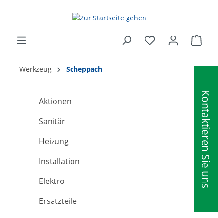
alt springen
Ware
Werkzeug
Scheppach
Kontaktieren Sie uns
Aktionen
Sanitär
Heizung
Installation
Elektro
Ersatzteile