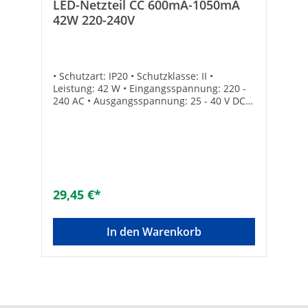
LED-Netzteil CC 600mA-1050mA
42W 220-240V
• Schutzart: IP20 • Schutzklasse: II •
Leistung: 42 W • Eingangsspannung: 220 -
240 AC • Ausgangsspannung: 25 - 40 V DC •
Ausgangsstrom: 600/700/950/1050 mA •
Maße (L x B x H): 152 x 48 x 29 mm •
Material Gehäuse / Abdeckung: Kunststoff •
Konstantstromtechnologie (CC) eignet sich
für Leuchten mit konstantem Strom •
Geeignet für Panels mit 950 mA
29,45 €*
In den Warenkorb