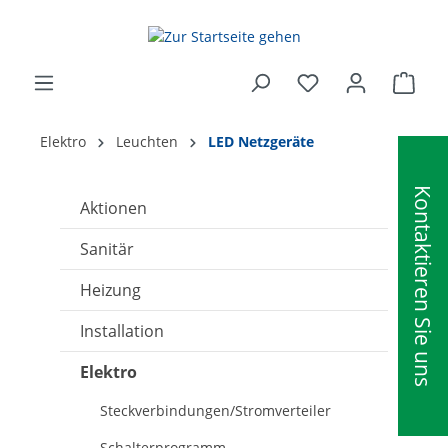
alt springen
Ware
Elektro
Leuchten
LED Netzgeräte
Kontaktieren Sie uns
Aktionen
Sanitär
Heizung
Installation
Elektro
Steckverbindungen/Stromverteiler
Schalterprogramm