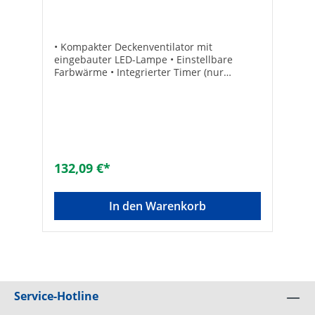
• Kompakter Deckenventilator mit
eingebauter LED-Lampe • Einstellbare
Farbwärme • Integrierter Timer (nur
ausschalten) • Leistungsstufen: 3 •
Nennleistung: 40 W LED und 50 W
Ventilator • Spannung: 230 V / 50 Hz •
Lüftergröße: 300 mm
132,09 €*
In den Warenkorb
Service-Hotline