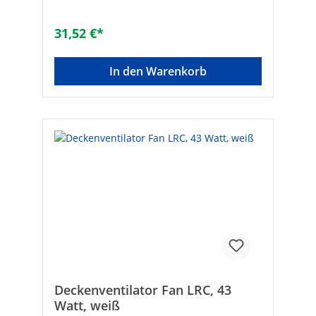
USB-Kabel
Ausführung:TischventilatorGrundfarbe:gra
uOszillation:NeinMaterial:KunststoffLeistun
31,52 €*
gsaufnahme [W]:5Dauerbetrieb:JaAnzahl
der Gebläsestufen:3Mit
Fernbedienung:NeinBreite [mm]:175Höhe
In den Warenkorb
[mm]:270Tiefe [mm]:175
Deckenventilator Fan LRC, 43
Watt, weiß