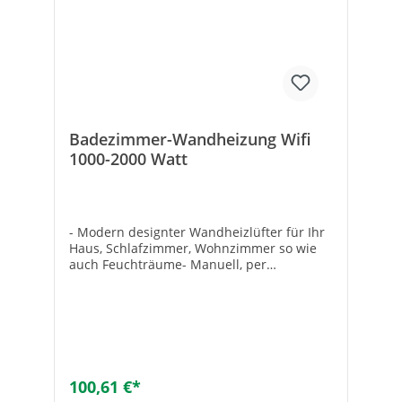
Badezimmer-Wandheizung Wifi
1000-2000 Watt
- Modern designter Wandheizlüfter für Ihr
Haus, Schlafzimmer, Wohnzimmer so wie
auch Feuchträume- Manuell, per
Fernbedienung oder App steuerbar-
Ausgestattet mit einem internen und
externen Temperatursensor lässt sich
immer die gewünschte Raumtemperatur
ermitteln und einstellenTechnische Daten:-
Betriebsspannung: 230 V / 50 Hz-
Schutzklasse: IPX2- Gebläsestufen: 2-
100,61 €*
Leistungsaufnahme: 2000 W- 2 Heizstufen: