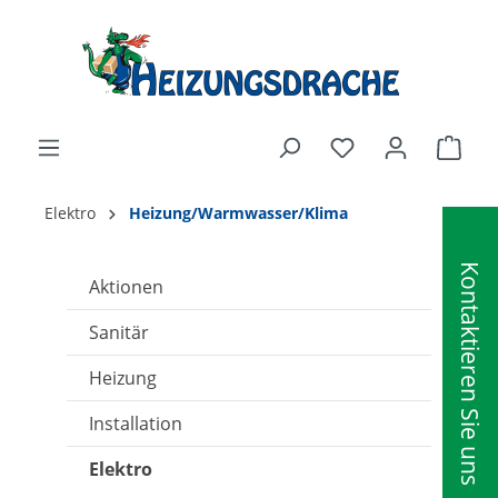
alt springen
Ware
Elektro
Heizung/Warmwasser/Klima
Kontaktieren Sie uns
Aktionen
Sanitär
Heizung
Installation
Elektro