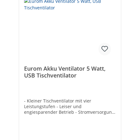
Eurom Akku Ventilator 5 Watt,
USB Tischventilator
- Kleiner Tischventilator mit vier
Leistungstufen - Leiser und
engiesparender Betrieb - Stromversorgung
über USB oder über den eingebauten Akku
- Laufzeit bis zu 15 Stunden mit nur einer
Akku-Ladung - Farbe: grau- Höhe: ca 270
mm- Nennleistung: 5 W- ø: ca 175 mm- Inkl.