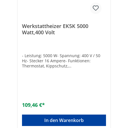
Werkstattheizer EK5K 5000
Watt,400 Volt
- Leistung: 5000 W- Spannung: 400 V / 50
Hz- Stecker 16 Ampere- Funktionen:
Thermostat, Kippschutz,
Überhitzungsschutz - 3 Leistungsstufen -
Anschlusskabel: 1200 mm- Maße H x B x T:
345 x 300 x 235 mm Heizleistung [kW]: 0 -
5Anschlussspannung [V]: 400Länge [mm]:
300Überhitzungsschutz: ✓Breite [mm]:
235Höhe [mm]: 345
109,46 €*
In den Warenkorb