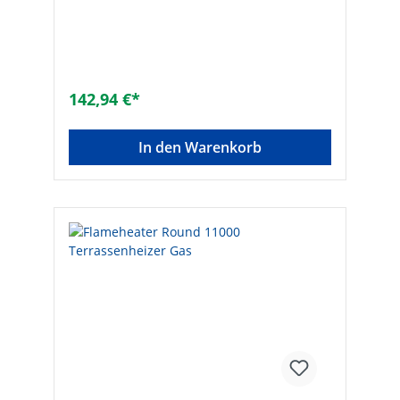
eine wunderbare Wärme auf der
TerrasseTechnische Daten:? Spannung: 230
V / 50 Hz- Mit Anschlusskabel ? Heizleistung
2-stufig- Leistung: 750 ? 1500 W?
Schutzklasse: IP 65? Montage: Wand/Decke
? Material: Aluminium und Kunststoff?
142,94 €*
Farbe: schwarz? Beheizbare Fläche: 18 m²?
Maße (L x B x H): 600 x 110 x 130 mm-
Gewicht: 2,4 kg? Lieferumfang:-
In den Warenkorb
Fernbedienung - Befestigungsmaterial