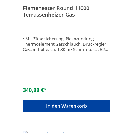
Flameheater Round 11000
Terrassenheizer Gas
• Mit Zündsicherung, Piezozündung,
Thermoelement,Gasschlauch, Druckregler•
Gesamthöhe: ca. 1,80 m• Schirm-ø: ca. 520
mm• Leistung: 5-11 kW• Für handelsübliche
Propangasflaschen 5/11 kg
340,88 €*
In den Warenkorb