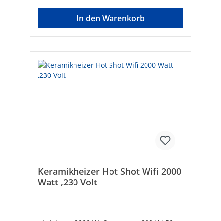
1000/2000 W- Maße (B x H x T): 563 x 189 x
100 mm Montageart: WandgerätSchutzart
In den Warenkorb
(IP): IPX2Leistung [W]: 2.000Spannung [V]:
230Tiefe [mm]: 100Gewicht [kg]: 2,4Farbe:
weißOffenes-Fenster-Erkennung: -Mit
Zeitschaltuhr: ✓Mit Gebläse: ✓Mit
Überhitzungsschutz:
✓Frostschutzschaltung: -Mit
Fernbedienung: ✓Bedienung über App: ✓
Keramikheizer Hot Shot Wifi 2000
Watt ,230 Volt