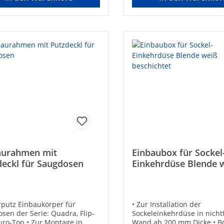
aurahmen mit
Einbaubox für Sockel
deckl für Saugdosen
Einkehrdüse Blende 
beschichtet
rputz Einbaukörper für
• Zur Installation der
sen der Serie: Quadra, Flip-
Sockeleinkehrdüse in nich
uro-Top • Zur Montage in
Wand ab 200 mm Dicke • B