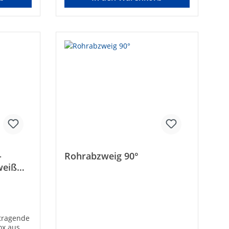
-
Rohrabzweig 90°
weiß
ttragende
ox aus