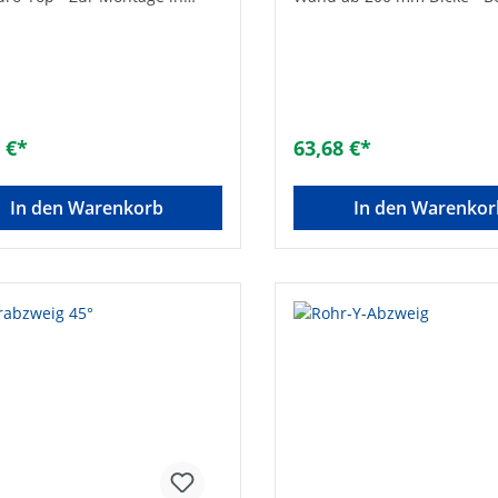
er- oder Massivwänden
massiver Spanplatte • Ohn
Sockeleinkehrdüse
 €*
63,68 €*
In den Warenkorb
In den Warenkor