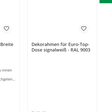
Breite
Dekorahmen für Euro-Top-
Dose signalweiß - RAL 9003
s-innen
chgelenk
omte
eiste-
mischer