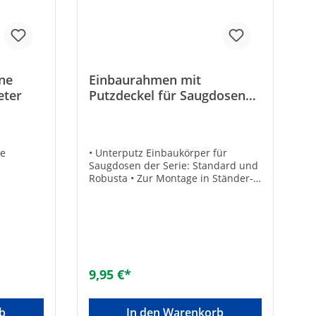
ne
Einbaurahmen mit
eter
Putzdeckel für Saugdosen
Serie Standart,Robusta
ne
• Unterputz Einbaukörper für
Saugdosen der Serie: Standard und
Robusta • Zur Montage in Ständer-
oder Massivwänden
9,95 €*
b
In den Warenkorb