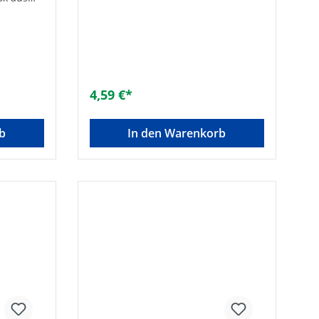
e
4,59 €*
b
In den Warenkorb