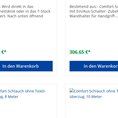
- Wird direkt in das
Bestehend aus:- Comfort-S
heitsknie oder in das T-Stück
mit Ein/Aus-Schalter- Zube
liert- Nach unten öffnend
Wandhalter für Handgriff-
Längenverstellbares Telesk
Premium-Bodendüse-
Grobschmutzdüse- Fugend
Wendedüse- Polster- und
Teppichfransenbürste- Fü
mit Klappbürste-
Heizkörper-/Fugendüse- Dr
 €*
306,65 €*
Winkel-Bürste
In den Warenkorb
In den Warenkor