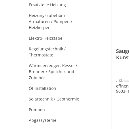
Ersatzteile Heizung
Heizungszubehör /
Armaturen / Pumpen /
Heizkörper
Elektro-Heizstäbe
Regelungstechnik /
Saug
Thermostate
Kuns
Wärmeerzeuger: Kessel /
Brenner / Speicher und
Zubehör
- Klas
öffnen
Öl-Installation
9003- 
Passe
Solartechnik / Geothermie
39
Pumpen
Abgassysteme