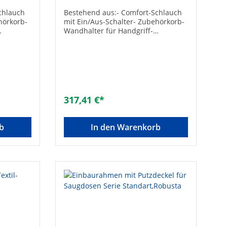
chlauch
Bestehend aus:- Comfort-Schlauch
hörkorb-
mit Ein/Aus-Schalter- Zubehörkorb-
Wandhalter für Handgriff-
oprohr-
Längenverstellbares Teleskoprohr-
Premium-Bodendüse-
üse-
Grobschmutzdüse- Fugendüse-
Wendedüse- Polster- und
gendüse
Teppichfransenbürste- Fügendüse
mit Klappbürste-
eh-
Heizkörper-/Fugendüse- Dreh-
317,41 €*
Winkel-Bürste
b
In den Warenkorb