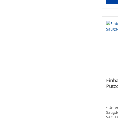
Einb
Putz
• Unte
Saugdo
VAC, E