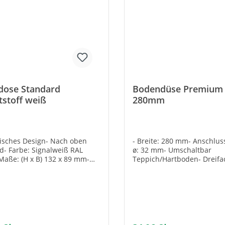
dose Standard
Bodendüse Premium 
tstoff weiß
280mm
sisches Design- Nach oben
- Breite: 280 mm- Anschlus
d- Farbe: Signalweiß RAL
ø: 32 mm- Umschaltbar
Maße: (H x B) 132 x 89 mm-
Teppich/Hartboden- Dreifa
nder Einbaurahmen: 72 000
- Breite Stützrolle- Verchr
Gleitsole- Rundumbürstenl
Zwei Fusselleisten- Ergono
Luftkanal für leisen Betrieb