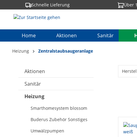
Schnelle Lieferung
Über 1
springen
Zur Hauptnavigation springen
Home
Aktionen
Sanitär
Heizung
Zentralstaubsaugeranlage
Aktionen
Herstel
Sanitär
Heizung
Smarthomesystem blossom
Buderus Zubehör Sonstiges
Umwälzpumpen