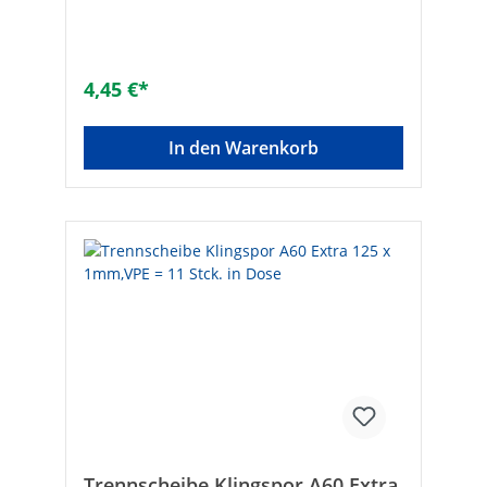
1]: 6600Marke: WEFRAEAN:
4010523127159Art: geradeScheiben-ø
[mm]: 230Scheibenstärke [mm]: 1,5
4,45 €*
In den Warenkorb
Trennscheibe Klingspor A60 Extra