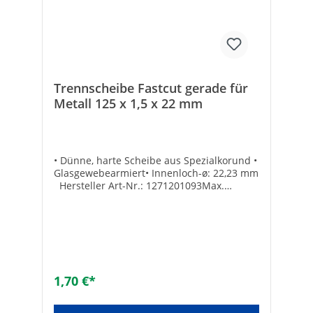
Geeignet für Granit: -Geeignet für
Fliesenkleber: -Geeignet für Fliesen: -
Geeignet für Dachziegel: -Geeignet für
Keramik: -Geeignet für Porzellan: -Geeignet
für Glas: -
Trennscheibe Fastcut gerade für
Metall 125 x 1,5 x 22 mm
• Dünne, harte Scheibe aus Spezialkorund •
Glasgewebearmiert• Innenloch-ø: 22,23 mm
Hersteller Art-Nr.: 1271201093Max.
Drehzahl [min-1]: 12200Marke: WEFRAEAN:
4010523127128Scheiben-ø [mm]:
125Scheibenstärke [mm]: 1,5
1,70 €*