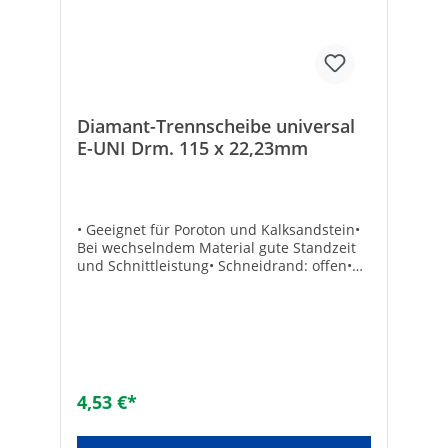
Diamant-Trennscheibe universal
E-UNI Drm. 115 x 22,23mm
• Geeignet für Poroton und Kalksandstein•
Bei wechselndem Material gute Standzeit
und Schnittleistung• Schneidrand: offen•
Innenloch-ø (mm): 22,23• Max. Drehzahl
(min-1): 12200• Segmentierte Scheibe Max.
Drehzahl [min-1]: 13200Scheiben-ø [mm]:
115Marke: SSB & Soldia
4,53 €*