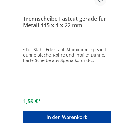
Keramik: -Geeignet für Porzellan: -Geeignet
für Glas: -
Trennscheibe Fastcut gerade für
Metall 115 x 1 x 22 mm
• Für Stahl, Edelstahl, Aluminium, speziell
dünne Bleche, Rohre und Profile• Dünne,
harte Scheibe aus Spezialkorund•
Glasgewebearmiert• Innenloch: 22,23
mmTechnische DatenForm: flachHersteller
Art-Nr.: 1271101133Max. Drehzahl [min-1]:
13200Marke: WEFRAEAN:
4010523127319Typ: T-A 46 FCArt:
geradeScheiben-ø [mm]:
115Scheibenstärke [mm]: 1
1,59 €*
In den Warenkorb