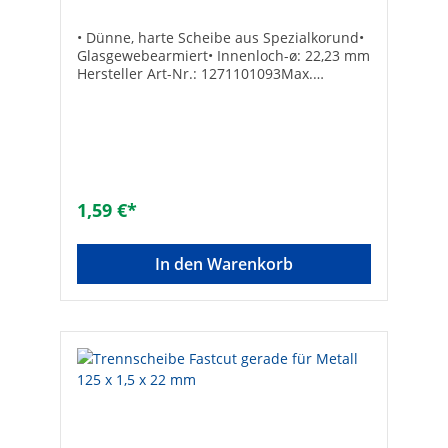
• Dünne, harte Scheibe aus Spezialkorund•
Glasgewebearmiert• Innenloch-ø: 22,23 mm
Hersteller Art-Nr.: 1271101093Max.
Drehzahl [min-1]: 13200Marke: WEFRAEAN:
4010523127111Scheibenstärke [mm]:
1,5Scheiben-ø [mm]: 115Scheibenstärke
[mm]: 1,5Form: flachMax. Drehzahl [1/min]:
13.200Anwendung: trennenGeeignet für
Weichholz: -Geeignet für Holz mit Nägeln: -
Geeignet für Metall: -Geeignet für Stahl:
1,59 €*
✓Geeignet für Eisen: -Geeignet für NE-
Metalle: ✓Geeignet für Aluminium:
✓Geeignet für Edelstahl: ✓Geeignet für
In den Warenkorb
Guss: -Geeignet für Kunststoff: -Geeignet
für Farbe: -Geeignet für Lacke: -Geeignet
für Epoxidharz: -Geeignet für
Beschichtungen: -Geeignet für Beton: -
Geeignet für Mauerwerk: -Geeignet für
Naturstein: -Geeignet für Kalksandstein: -
Geeignet für Backstein: -Geeignet für
Klinker: -Geeignet für Porenbeton: -
Geeignet für Spachtel: -Geeignet für
Gipskartonplatten: -Geeignet für Putz: -