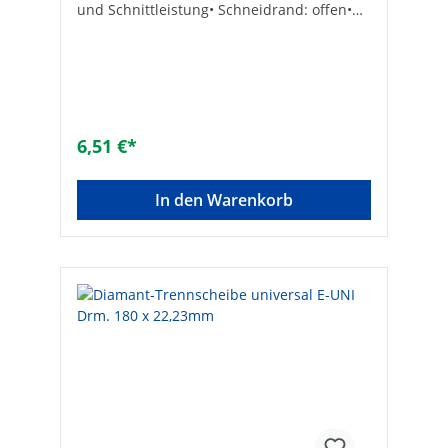
und Schnittleistung• Schneidrand: offen•
Innenloch-ø (mm): 22,23• Max. Drehzahl
(min-1): 12200• Segmentierte Scheibe Max.
Drehzahl [min-1]: 12200Scheiben-ø [mm]:
125Marke: SSB & SoldiaForm: flachMax.
Drehzahl [1/min]: 12.200Anwendung:
trennenGeeignet für Weichholz: -Geeignet
für Metall: -Geeignet für Stahl: -Geeignet
6,51 €*
für Eisen: -Geeignet für NE-Metalle: -
Geeignet für Aluminium: -Geeignet für
Edelstahl: -Geeignet für Guss: -Geeignet für
In den Warenkorb
Kunststoff: -Geeignet für Farbe: -Geeignet
für Lacke: -Geeignet für Epoxidharz: -
Geeignet für Beschichtungen: -Geeignet für
Beton: -Geeignet für Mauerwerk: -Geeignet
für Naturstein: -Geeignet für
Kalksandstein: ✓Geeignet für Backstein: -
Geeignet für Klinker: -Geeignet für
Porenbeton: -Geeignet für Spachtel: -
Geeignet für Gipskartonplatten: -Geeignet
für Putz: -Geeignet für Granit: -Geeignet für
Fliesenkleber: -Geeignet für Fliesen: -
Geeignet für Dachziegel: -Geeignet für
Keramik: -Geeignet für Porzellan: -Geeignet
für Glas: -