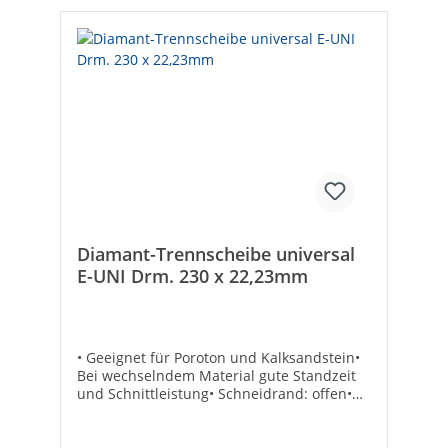
Diamant-Trennscheibe universal
E-UNI Drm. 230 x 22,23mm
• Geeignet für Poroton und Kalksandstein•
Bei wechselndem Material gute Standzeit
und Schnittleistung• Schneidrand: offen•
Innenloch-ø (mm): 22,23• Max. Drehzahl
(min-1): 12200• Segmentierte Scheibe Max.
Drehzahl [min-1]: 6600Scheiben-ø [mm]: