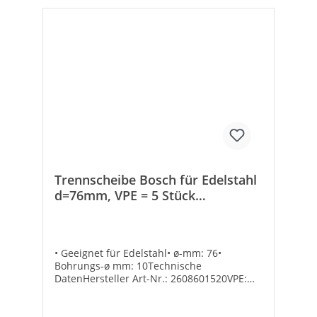
Trennscheibe Bosch für Edelstahl
d=76mm, VPE = 5 Stück
2608601520
• Geeignet für Edelstahl• ø-mm: 76•
Bohrungs-ø mm: 10Technische
DatenHersteller Art-Nr.: 2608601520VPE:
5Marke: BoschEAN: 3165140830560