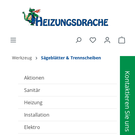
alt springen
Ware
Werkzeug
Sägeblätter & Trennscheiben
Kontaktieren Sie uns
Aktionen
Sanitär
Heizung
Installation
Elektro