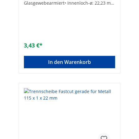
Glasgewebearmiert• Innenloch-ø: 22,23 mm
Hersteller Art-Nr.: 1521206043Max.
Drehzahl [min-1]: 12200Marke: WEFRAEAN:
4010523152038Scheibenstärke [mm]:
6Scheiben-ø [mm]: 125Scheibenstärke
[mm]: 6Form: gekröpftMax. Drehzahl
[1/min]: 12.200Anwendung:
schleifenGeeignet für Weichholz: -Geeignet
3,43 €*
für Holz mit Nägeln: -Geeignet für Metall:
✓Geeignet für Stahl: -Geeignet für Eisen: -
Geeignet für NE-Metalle: -Geeignet für
In den Warenkorb
Aluminium: -Geeignet für Edelstahl: -
Geeignet für Guss: -Geeignet für
Kunststoff: -Geeignet für Farbe: -Geeignet
für Lacke: -Geeignet für Epoxidharz: -
Geeignet für Beschichtungen: -Geeignet für
Beton: -Geeignet für Mauerwerk: -Geeignet
für Naturstein: -Geeignet für
Kalksandstein: -Geeignet für Backstein: -
Geeignet für Klinker: -Geeignet für
Porenbeton: -Geeignet für Spachtel: -
Geeignet für Gipskartonplatten: -Geeignet
für Putz: -Geeignet für Granit: -Geeignet für
Fliesenkleber: -Geeignet für Fliesen: -
Geeignet für Dachziegel: -Geeignet für