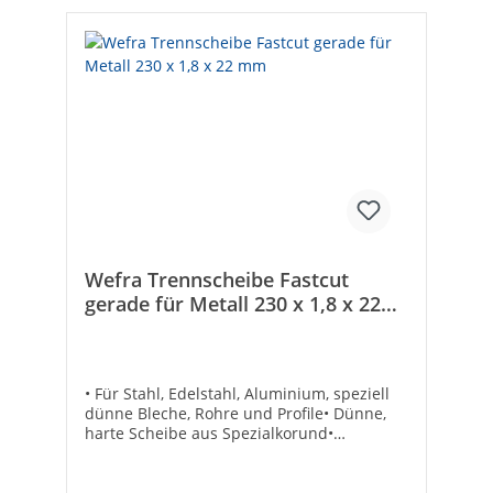
Wefra Trennscheibe Fastcut
gerade für Metall 230 x 1,8 x 22
mm
• Für Stahl, Edelstahl, Aluminium, speziell
dünne Bleche, Rohre und Profile• Dünne,
harte Scheibe aus Spezialkorund•
Glasgewebearmiert• Innenloch: 22,23
mmTechnische DatenHersteller Art-Nr.:
1272301093Form: flachMax. Drehzahl [min-