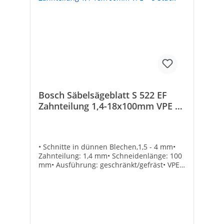
Bosch Säbelsägeblatt S 522 EF
Zahnteilung 1,4-18x100mm VPE =
5 Stück
• Schnitte in dünnen Blechen,1,5 - 4 mm•
Zahnteilung: 1,4 mm• Schneidenlänge: 100
mm• Ausführung: geschränkt/gefräst• VPE =
5 StückTechnische DatenHersteller Art-Nr.:
2608656012Marke: BoschEAN:
3165140093484