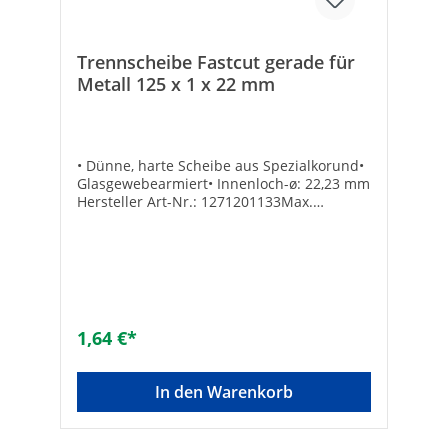
Trennscheibe Fastcut gerade für
Metall 125 x 1 x 22 mm
• Dünne, harte Scheibe aus Spezialkorund•
Glasgewebearmiert• Innenloch-ø: 22,23 mm
Hersteller Art-Nr.: 1271201133Max.
Drehzahl [min-1]: 12200Marke: WEFRAEAN:
4010523127326Art: geradeScheiben-ø
[mm]: 125Scheibenstärke [mm]: 1
1,64 €*
In den Warenkorb