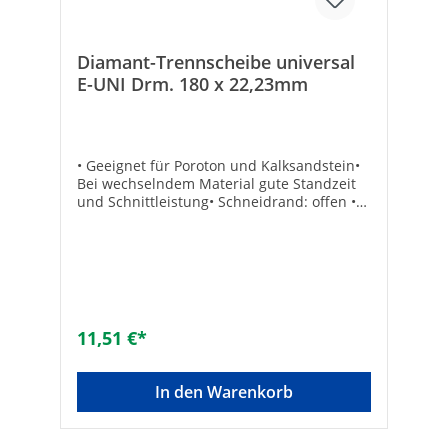
Diamant-Trennscheibe universal
E-UNI Drm. 180 x 22,23mm
• Geeignet für Poroton und Kalksandstein•
Bei wechselndem Material gute Standzeit
und Schnittleistung• Schneidrand: offen •
Innenloch-ø (mm): 22,23• Max. Drehzahl
(min-1): 12200• Segmentierte Scheibe Max.
Drehzahl [min-1]: 8600Scheiben-ø [mm]:
180Marke: SSB & Soldia
11,51 €*
In den Warenkorb