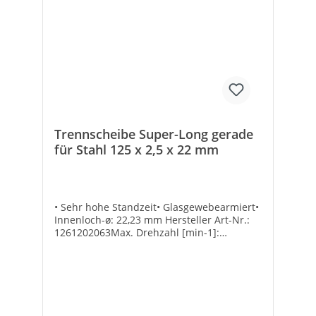
für Porenbeton: -Geeignet für Spachtel: -
Geeignet für Gipskartonplatten: -Geeignet
für Putz: -Geeignet für Granit: -Geeignet für
Fliesenkleber: -Geeignet für Fliesen: -
Geeignet für Dachziegel: -Geeignet für
Keramik: -Geeignet für Porzellan: -Geeignet
für Glas: -
Trennscheibe Super-Long gerade
für Stahl 125 x 2,5 x 22 mm
• Sehr hohe Standzeit• Glasgewebearmiert•
Innenloch-ø: 22,23 mm Hersteller Art-Nr.:
1261202063Max. Drehzahl [min-1]:
12200Marke: WEFRAEAN:
4010523116030Scheiben-ø [mm]:
125Scheibenstärke [mm]: 2,5