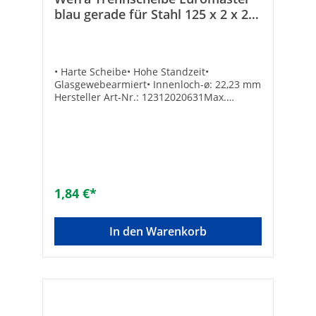
blau gerade für Stahl 125 x 2 x 22
mm 12312020631
• Harte Scheibe• Hohe Standzeit•
Glasgewebearmiert• Innenloch-ø: 22,23 mm
Hersteller Art-Nr.: 12312020631Max.
Drehzahl [min-1]: 12200Marke: WEFRAEAN:
4010523123083Scheibenstärke [mm]:
2Scheiben-ø [mm]: 125Scheibenstärke
[mm]: 2Form: flachMax. Drehzahl [1/min]:
12.200Anwendung: trennenGeeignet für
Weichholz: -Geeignet für Holz mit Nägeln: -
Geeignet für Metall: -Geeignet für Stahl:
1,84 €*
✓Geeignet für Eisen: -Geeignet für NE-
Metalle: -Geeignet für Aluminium: -
Geeignet für Edelstahl: -Geeignet für Guss:
In den Warenkorb
-Geeignet für Kunststoff: -Geeignet für
Farbe: -Geeignet für Lacke: -Geeignet für
Epoxidharz: -Geeignet für Beschichtungen:
-Geeignet für Beton: -Geeignet für
Mauerwerk: -Geeignet für Naturstein: -
Geeignet für Kalksandstein: -Geeignet für
Backstein: -Geeignet für Klinker: -Geeignet