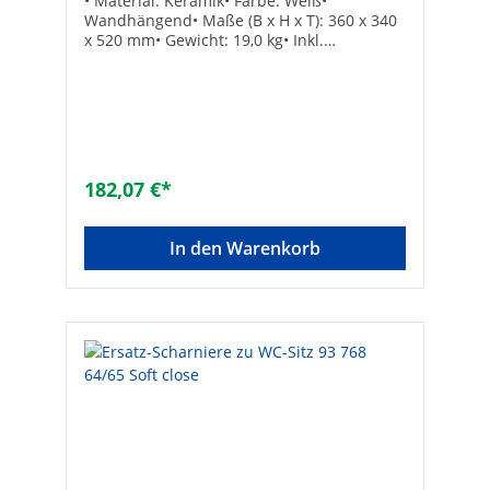
• Material: Keramik• Farbe: Weiß•
Wandhängend• Maße (B x H x T): 360 x 340
x 520 mm• Gewicht: 19,0 kg• Inkl.
Befestigung• Lieferung ohne WC-Sitz•
Passender WC-Sitz GlazeBestell-Nr.: 93 069
45-46Technische DatenMaterial: Keramik
182,07 €*
In den Warenkorb