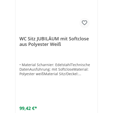
WC Sitz JUBILÄUM mit Softclose
aus Polyester Weiß
• Material Scharnier: EdelstahlTechnische
DatenAusführung: mit SoftcloseMaterial:
Polyester weißMaterial Sitz/Deckel:
PolyesterFarbe: WeißGewicht [kg]:
3,75Scharnier: Softclose
99,42 €*