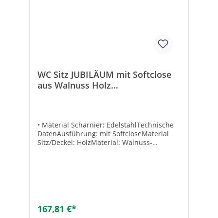
WC Sitz JUBILÄUM mit Softclose
aus Walnuss Holz
Edelstahlscharnier
• Material Scharnier: EdelstahlTechnische
DatenAusführung: mit SoftcloseMaterial
Sitz/Deckel: HolzMaterial: Walnuss-
HolzFarbe: WalnussGewicht [kg]:
3,25Scharnier: Softclose
167,81 €*