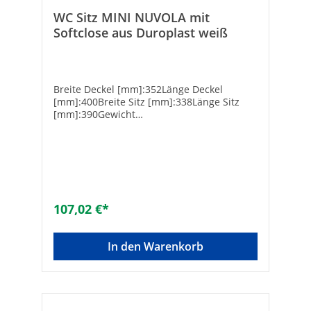
WC Sitz MINI NUVOLA mit
Softclose aus Duroplast weiß
Breite Deckel [mm]:352Länge Deckel
[mm]:400Breite Sitz [mm]:338Länge Sitz
[mm]:390Gewicht
[kg]:2.3Konstruktionsart:Wrap-overMit
Deckel:JaGeeignet für Standard-
WC:NeinMaterial:DuroplastFarbe:weißSitz
mit Hygieneaussparung (kein
Kontakt):NeinAntibakterielle
Behandlung:NeinMittenabstand
Schraubenbefestigung
107,02 €*
[mm]:160Mittenabstand
Schraubenbefestigung [mm]:0 — 160Mit
Absenkautomatik:JaZum Reinigen
In den Warenkorb
abnehmbar:NeinDurchgehende
Scharnierwelle:NeinPuffer mit
Seitenführung:NeinErhöht:NeinForm:D-
FormScharnier:SoftcloseGewicht
[kg]:2,75Material Scharnier:ABS-Kunststoff