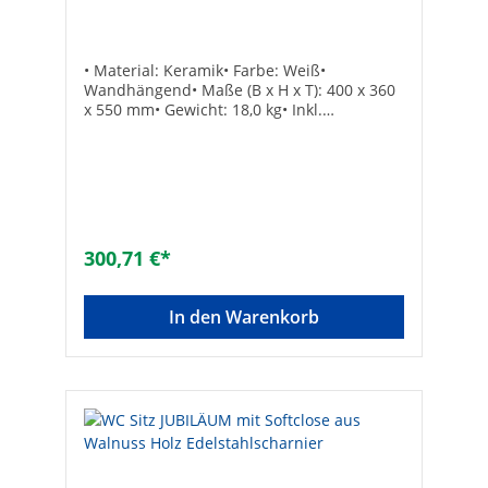
inkl.Befestigung
• Material: Keramik• Farbe: Weiß•
Wandhängend• Maße (B x H x T): 400 x 360
x 550 mm• Gewicht: 18,0 kg• Inkl.
Befestigung• Lieferung ohne WC-Sitz•
Passender WC Sitz JubiläumBestell-Nr.: 93
069 32-35Technische DatenMaterial:
KeramikFarbe: weißTyp: WandSpülform:
Tief
300,71 €*
In den Warenkorb