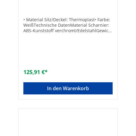
• Material Sitz/Deckel: Thermoplast• Farbe:
WeißTechnische DatenMaterial Scharnier:
ABS-Kunststoff verchromt/EdelstahlGewicht
[kg]: 2,70Scharnier: Softclose
125,91 €*
In den Warenkorb