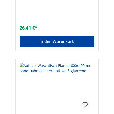
Tulip, Glaze, Shift, Thin, Full, Clas, Elanda,
Elamin, Jubiläum, Nido Oberflächenschutz:
ohne
26,41 €*
In den Warenkorb