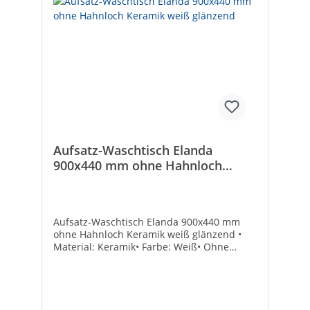
Befestigungsart: PlattenmontageForm:
ovalDurchschlagbare Armaturenlöcher:
ohneGeeignet für Halbsäule: -Geeignet für
Standfuß: -Geeignet für Möbel:
✓Durchmesser Ablaufloch [mm]:
45Montageart: AufsatzPflegeleichte
Oberfläche: -Anzahl der Waschschüsseln:
1Mit Überlauf: -
Aufsatz-Waschtisch Elanda
900x440 mm ohne Hahnloch
Keramik weiß glänzend
Aufsatz-Waschtisch Elanda 900x440 mm
ohne Hahnloch Keramik weiß glänzend •
Material: Keramik• Farbe: Weiß• Ohne
Überlauf• Ohne Armaturenloch• Montage
nur in Verbindung mit nicht
verschließbarem Schaftventil• Ohne
Befestigung• Maße (B x H x T): 900 x 140 x
440 mm Armaturenloch: ohneFarbe: weiß