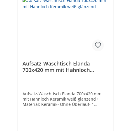
Aufsatz-Waschtisch Elanda
700x420 mm mit Hahnloch
Keramik weiß glänzend
Aufsatz-Waschtisch Elanda 700x420 mm
mit Hahnloch Keramik weiß glänzend •
Material: Keramik• Ohne Überlauf• 1
Armaturenloch mittig durchgestochen•
Montage nur in Verbindung mit nicht
verschließbarem Schaftventil• Ohne
Befestigung• Passende Schaftventile
Bestell-Nr. 93 190 50 - 53 Armaturenloch: