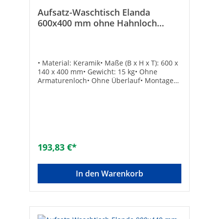
Aufsatz-Waschtisch Elanda
600x400 mm ohne Hahnloch
Keramik weiß glänzend
• Material: Keramik• Maße (B x H x T): 600 x
140 x 400 mm• Gewicht: 15 kg• Ohne
Armaturenloch• Ohne Überlauf• Montage
nur in Verbindung mit nicht
verschließbarem Schaftventil, nicht im
Lieferumfang enthalten• Ohne Befestigung•
Passende Schaftventile Bestell-Nr. 93 190
50 - 53 Armaturenloch: ohneFarbe: weiß
glänzendMaße (B x H x T) [mm]: 600 x 140 x
400Maße B x H x T [mm]: 600 x 140 x
193,83 €*
400Marke: evenesMaterial: KeramikFarbe
des Waschtisches: weißHöhe [mm]:
140Armaturenloch: ohneMit
In den Warenkorb
Befestigungsmaterial: -Breite/Durchmesser
[mm]: 600Anzahl Waschplätze: 1Mit
Ablaufventil: -Gewicht [kg]: 15Tiefe [mm]:
200Geeignet für Eckmontage links: -
Geeignet für Eckmontage rechts: -