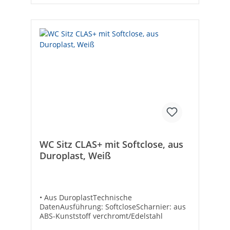
[kg]: 15Tiefe [mm]: 420Geeignet für
Eckmontage links: -Geeignet für
Eckmontage rechts: -Befestigungsart:
PlattenmontageForm: ovalDurchschlagbare
Armaturenlöcher: ohneGeeignet für
Halbsäule: -Geeignet für Standfuß: -
Geeignet für Möbel: ✓Durchmesser
Ablaufloch [mm]: 45Montageart:
AufsatzPflegeleichte Oberfläche: ✓Anzahl
der Waschschüsseln: 1Mit Überlauf: -
Anzahl der Hahnlöcher : 1
WC Sitz CLAS+ mit Softclose, aus
Duroplast, Weiß
• Aus DuroplastTechnische
DatenAusführung: SoftcloseScharnier: aus
ABS-Kunststoff verchromt/Edelstahl