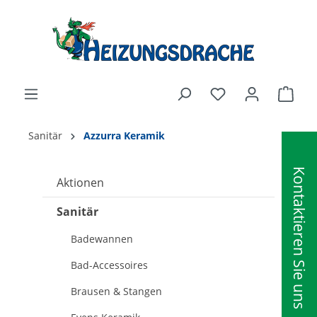
alt springen
Ware
Sanitär
Azzurra Keramik
Kontaktieren Sie uns
Aktionen
Sanitär
Badewannen
Bad-Accessoires
Brausen & Stangen