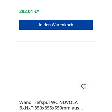
glänzendGewicht [kg]: 20Maße (B x H x T)
[mm]: 900 x 140 x 440Maße B x H x T [mm]:
292,01 €*
900 x 140 x 440Material: KeramikHöhe
[mm]: 140Armaturenloch: ohneMit
Befestigungsmaterial: -Anzahl
In den Warenkorb
Waschplätze: 1Mit Ablaufventil: ✓Gewicht
[kg]: 20Tiefe [mm]: 440Geeignet für
Eckmontage links: -Geeignet für
Eckmontage rechts: -Befestigungsart:
PlattenmontageForm: ovalDurchschlagbare
Armaturenlöcher: ohneGeeignet für
Halbsäule: -Geeignet für Standfuß: -
Geeignet für Möbel: ✓Durchmesser
Ablaufloch [mm]: 45Montageart:
AufsatzPflegeleichte Oberfläche: ✓Anzahl
der Waschschüsseln: 1Mit Überlauf: -
Wand Tiefspül WC NUVOLA
BxHxT:350x355x550mm aus