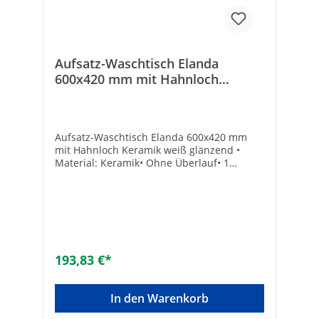
Aufsatz-Waschtisch Elanda
600x420 mm mit Hahnloch
Keramik weiß glänzend
Aufsatz-Waschtisch Elanda 600x420 mm
mit Hahnloch Keramik weiß glänzend •
Material: Keramik• Ohne Überlauf• 1
Armaturenloch mittig durchgestochen•
Montage nur in Verbindung mit nicht
verschließbarem Schaftventil• Ohne
Befestigung• Passende Schaftventile
Bestell-Nr. 93 190 50 - 53 Armaturenloch:
mittigFarbe: weiß glänzendGewicht [kg]:
15Tiefe [mm]: 420 mmMaße (B x H x T)
193,83 €*
[mm]: 600 x 140 x 420Maße B x H x T [mm]:
600 x 140 x 420Material: KeramikHöhe
[mm]: 140Armaturenloch: MitteMit
In den Warenkorb
Befestigungsmaterial: -Anzahl
Waschplätze: 1Mit Ablaufventil: ✓Gewicht