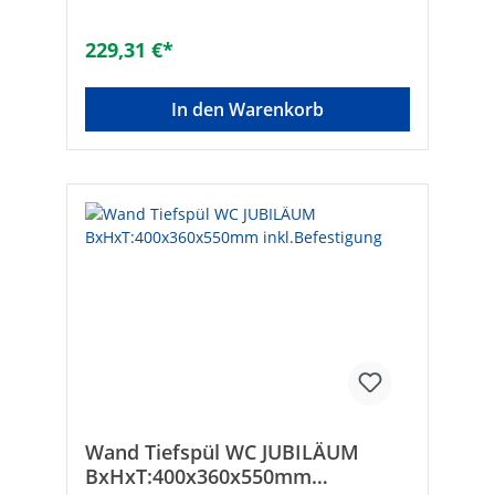
mittigFarbe: weiß glänzendGewicht [kg]:
17Maße (B x H x T) [mm]: 700 x 140 x
229,31 €*
420Maße B x H x T [mm]: 700 x 140 x
420Marke: evenesMaterial: KeramikHöhe
[mm]: 140Armaturenloch: MitteMit
In den Warenkorb
Befestigungsmaterial: -Anzahl
Waschplätze: 1Mit Ablaufventil: ✓Gewicht
[kg]: 17Tiefe [mm]: 420Geeignet für
Eckmontage links: -Geeignet für
Eckmontage rechts: -Befestigungsart:
PlattenmontageForm: ovalDurchschlagbare
Armaturenlöcher: ohneGeeignet für
Halbsäule: -Geeignet für Standfuß: -
Geeignet für Möbel: ✓Durchmesser
Ablaufloch [mm]: 45Montageart:
AufsatzPflegeleichte Oberfläche: ✓Anzahl
der Waschschüsseln: 1Mit Überlauf: -
Anzahl der Hahnlöcher : 1
Wand Tiefspül WC JUBILÄUM
BxHxT:400x360x550mm