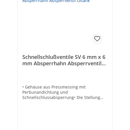
Schnellschlußventile SV 6 mm x 6
mm Absperrhahn Absperrventil
Öltank
• Gehäuse aus Pressmessing mit
Perbunandichtung und
Schnellschlussabsperrung• Die Stellung
des Handrades zeigt an, ob der Durchfluss
geöffnet oder geschlossen ist• Die
Schaltungen erfolgen durch Drehung des
Handrades um 90° (eine viertel
Umdrehung) und rasten spürbar ein• DIN-
DVGW geprüft• Auch für Schalttafeleinbau