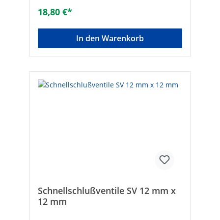
lieferbar• Max. Betriebsdruck 16 bar
18,80 €*
Werkstoff des
Gehäuses:MessingRohraußendurchmesser
Anschluss 1 [mm]:6Anschluss
In den Warenkorb
1:SchneidringMit Kupplungsanschluss
1:NeinRohraußendurchmesser Anschluss 2
[mm]:6Anschluss 2:SchneidringMit
Kupplungsanschluss 2:NeinMit
Entleerventil:NeinMit Ablaßmöglichkeit
(Anschluss):NeinAusführung:HandgriffDVG
W-Siegel:NeinMax. Arbeitsdruck
[bar]:16Max. Mediumtemperatur
(Dauerbetrieb) [°C]:60Min.
Mediumtemperatur (Dauerbetrieb)
[°C]:-20Bedienung:HandgriffThermische
Absperreinrichtung:NeinGröße:R 6 x 6 mm
Schnellschlußventile SV 12 mm x
12 mm