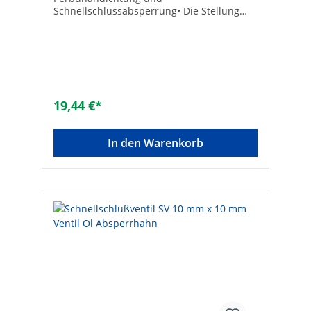
Schnellschlussabsperrung• Die Stellung
des Handrades zeigt an, ob der Durchfluss
geöffnet oder geschlossen ist• Die
Schaltungen erfolgen durch Drehung des
Handrades um 90° (eine viertel
Umdrehung) und rasten spürbar ein• DIN-
DVGW geprüft• Auch für Schalttafeleinbau
lieferbar• Max. Betriebsdruck 16 bar
19,44 €*
Werkstoff des
Gehäuses:MessingRohraußendurchmesser
Anschluss 1 [mm]:8Anschluss
In den Warenkorb
1:SchneidringMit Kupplungsanschluss
1:NeinRohraußendurchmesser Anschluss 2
[mm]:8Anschluss 2:SchneidringMit
Kupplungsanschluss 2:NeinMit
Entleerventil:NeinMit Ablaßmöglichkeit
(Anschluss):NeinAusführung:HandgriffDVG
W-Siegel:NeinMax. Arbeitsdruck
[bar]:16Max. Mediumtemperatur
(Dauerbetrieb) [°C]:60Min.
Mediumtemperatur (Dauerbetrieb)
[°C]:-20Bedienung:HandgriffThermische
Absperreinrichtung:NeinGröße:R 8 x 8 mm