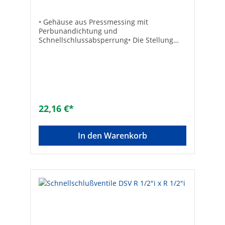
• Gehäuse aus Pressmessing mit
Perbunandichtung und
Schnellschlussabsperrung• Die Stellung
des Handrades zeigt an, ob der Durchfluss
geöffnet oder geschlossen ist• Die
Schaltungen erfolgen durch Drehung des
Handrades um 90° (eine viertel
Umdrehung) und rasten spürbar ein• DIN-
DVGW geprüft• Auch für Schalttafeleinbau
lieferbar• Max. Betriebsdruck 16 bar
22,16 €*
Werkstoff des
Gehäuses:MessingRohraußendurchmesser
Anschluss 1 [mm]:12Anschluss
In den Warenkorb
1:SchneidringMit Kupplungsanschluss
1:NeinRohraußendurchmesser Anschluss 2
[mm]:12Anschluss 2:SchneidringMit
Kupplungsanschluss 2:NeinMit
Entleerventil:NeinMit Ablaßmöglichkeit
(Anschluss):NeinAusführung:HandgriffDVG
W-Siegel:NeinMax. Arbeitsdruck
[bar]:16Max. Mediumtemperatur
(Dauerbetrieb) [°C]:60Min.
Mediumtemperatur (Dauerbetrieb)