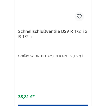
[°C]:-20Bedienung:HandgriffThermische
Absperreinrichtung:NeinGröße:R 12 x 12
mm
Schnellschlußventile DSV R 1/2"i x
R 1/2"i
Größe: SV DN 15 (1/2") i x R DN 15 (1/2") i
38,81 €*