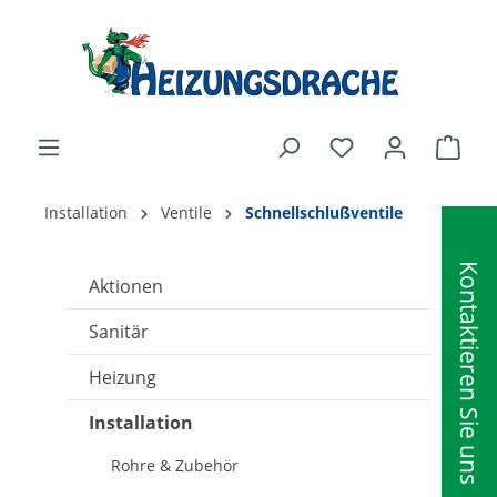
alt springen
Ware
Installation
Ventile
Schnellschlußventile
Kontaktieren Sie uns
Aktionen
Sanitär
Heizung
Installation
Rohre & Zubehör