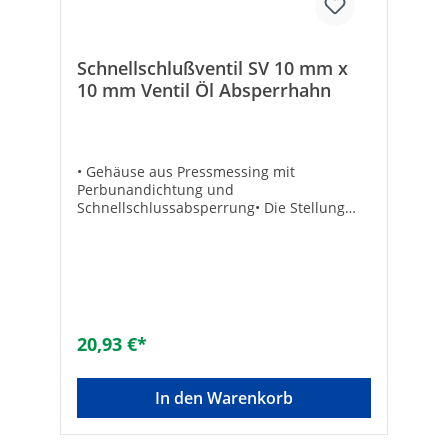
Schnellschlußventil SV 10 mm x
10 mm Ventil Öl Absperrhahn
• Gehäuse aus Pressmessing mit
Perbunandichtung und
Schnellschlussabsperrung• Die Stellung
des Handrades zeigt an, ob der Durchfluss
geöffnet oder geschlossen ist• Die
Schaltungen erfolgen durch Drehung des
Handrades um 90° (eine viertel
Umdrehung) und rasten spürbar ein• DIN-
DVGW geprüft• Auch für Schalttafeleinbau
lieferbar• Max. Betriebsdruck 16 bar
20,93 €*
Werkstoff des
Gehäuses:MessingRohraußendurchmesser
Anschluss 1 [mm]:10Anschluss
In den Warenkorb
1:SchneidringMit Kupplungsanschluss
1:NeinRohraußendurchmesser Anschluss 2
[mm]:10Anschluss 2:SchneidringMit