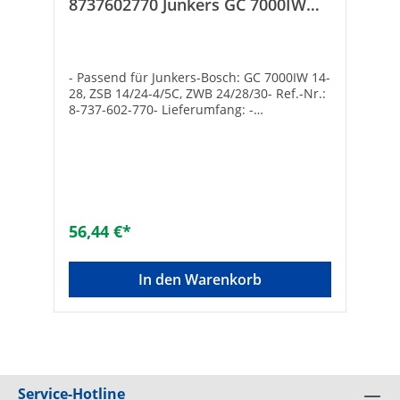
8737602770 Junkers GC 7000IW
14-28 Buderus GB172-14-24,
GB182i 14-24 nach FD9
- Passend für Junkers-Bosch: GC 7000IW 14-
28, ZSB 14/24-4/5C, ZWB 24/28/30- Ref.-Nr.:
8-737-602-770- Lieferumfang: -
Zündelektode - Brennerdichtung - Halter-
Passend für Buderus: GB172-14-24, GB182i
14-24 - Ref.-Nr.: 8737602770- Lieferumfang:
- Zündelektode - Brennerdichtung - Halter
56,44 €*
In den Warenkorb
Service-Hotline