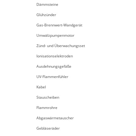
Dämmsteine
Glühzünder
Gas-Brennwert-Wandgerät
Umwälzpumpenmotor
Zünd- und Überwachungsset
Ionisationselektroden
Ausdehnungsgefäße
UV-Flammenfühler
Kabel
Stauscheiben
Flammrohre
Abgaswärmetauscher
Gebläseräder