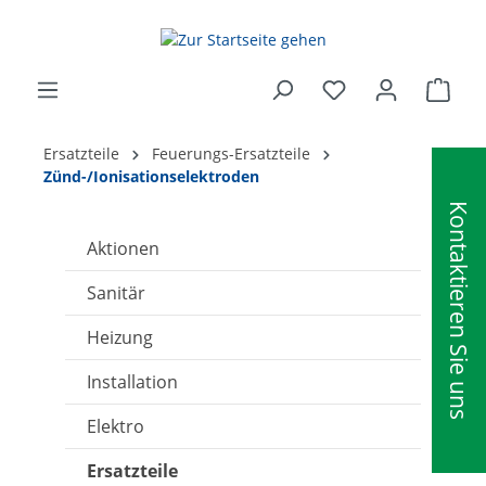
alt springen
Ware
Ersatzteile
Feuerungs-Ersatzteile
Zünd-/Ionisationselektroden
Kontaktieren Sie uns
Aktionen
Sanitär
Heizung
Installation
Elektro
Ersatzteile