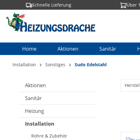
Schnelle Lieferung
Über 1
springen
Zur Hauptnavigation springen
Home
Aktionen
Sanitär
H
Installation
Sonstiges
Sudo Edelstahl
Aktionen
Herstel
Sanitär
Heizung
Installation
Rohre & Zubehör