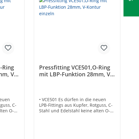
O-Ring
Pressfitting VCE501,O-Ring
mm, V-
mit LBP-Funktion 28mm, V-
Kontur einzeln
neuen
• VCE501 Es dürfen in die neuen
tguss, C-
LPB-Fittings aus Kupfer, Rotguss, C-
lten O-
Stahl und Edelstahl keine alten O-
t
Ringe (ohne LBP) eingesetzt
werden.Dies gilt für alle
ür
Nennweiten. • Ein System für
gen•
Sanitär- und Heizungsanlagen•
Gemäß UBA-Positivliste für