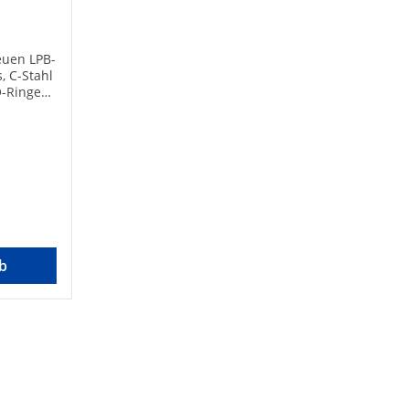
euen LPB-
, C-Stahl
O-Ringe
en.Dies
Ein System
nlagen•
ngkörper
g aus
erpresst
 bar•
d
uck max.:
b
.: 110°C
er Art-
Marke:
60Art des
m]:
110Gemäß
asser
zDVGW-