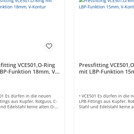
fitting VCE501,O-Ring
Pressfitting VCE501,
LBP-Funktion 18mm, V-
mit LBP-Funktion 15
ur
Kontur
01 Es dürfen in die neuen
• VCE501 Es dürfen in die 
ttings aus Kupfer, Rotguss, C-
LPB-Fittings aus Kupfer, Ro
und Edelstahl keine alten O-
Stahl und Edelstahl keine a
(ohne LBP) eingesetzt
Ringe (ohne LBP) eingesetz
.Dies gilt für alle
werden.Dies gilt für alle
iten. • Ein System für
Nennweiten. • Ein System f
r- und Heizungsanlagen•
Sanitär- und Heizungsanla
UBA-Positivliste für
Gemäß UBA-Positivliste für