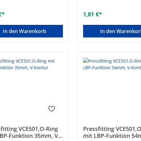
asser geeignet• Fittingkörper
Trinkwasser geeignet• Fitti
pfer/Rotguss• O-Ring aus
aus Kupfer/Rotguss• O-Rin
€*
1,81 €*
Farbe schwarz)• Unverpresst
EPDM (Farbe schwarz)• Unv
t• Druckluft max.: 16 bar•
undicht• Druckluft max.: 16
ratur bei Warm- und
Temperatur bei Warm- un
In den Warenkorb
In den Warenkor
sser max.: 95°C / Druck max.:
Kaltwasser max.: 95°C / Dr
• Temperatur bei
10 bar• Temperatur bei
gsinstallationen max.: 110°C
Heizungsinstallationen max
k max.: 6 bar Hersteller Art-
/ Druck max.: 6 bar Herstel
6569827Größe: 18 mmMarke:
Nr.: 6569816Größe: 15 mm
tsEAN: 3430650366015Art des
AalbertsEAN: 34306503659
örs: O-RingGröße [mm]:
Zubehörs: O-RingGröße [m
. Temperatur [°C]: 110Gemäß
15Max. Temperatur [°C]: 
sitivliste für Trinkwasser
UBA-Positivliste für Trinkw
et: ✓Farbe: schwarzDVGW-
geeignet: ✓Farbe: schwar
: ✓Unverpresst undicht: -
Siegel: ✓Unverpresst undic
fitting VCE501,O-Ring
Pressfitting VCE501,
LBP-Funktion 35mm, V-
mit LBP-Funktion 54