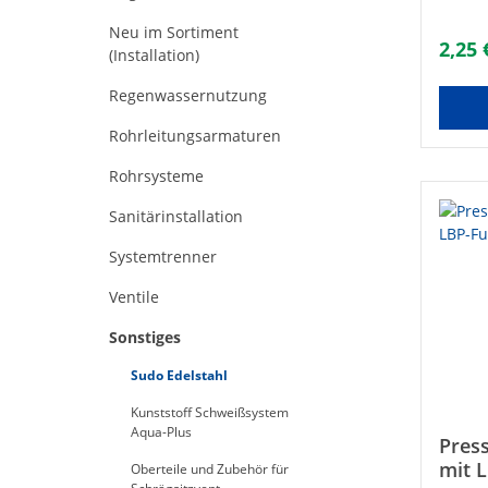
Trinkw
Neu im Sortiment
aus Ku
2,25 
(Installation)
EPDM (
undich
Regenwassernutzung
Tempe
Kaltwa
Rohrleitungsarmaturen
10 bar
Heizun
/ Druc
Rohrsysteme
Nr.: 
Aalber
Sanitärinstallation
Zubeh
18Max
Systemtrenner
UBA-Po
geeign
Ventile
Siegel
Sonstiges
Sudo Edelstahl
Kunststoff Schweißsystem
Aqua-Plus
Press
mit 
Oberteile und Zubehör für