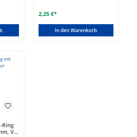
ngkörper
Trinkwasser geeignet• Fittingkörper
g aus
aus Kupfer/Rotguss• O-Ring aus
2,25 €*
erpresst
EPDM (Farbe schwarz)• Unverpresst
 bar•
undicht• Druckluft max.: 16 bar•
d
Temperatur bei Warm- und
b
In den Warenkorb
uck max.:
Kaltwasser max.: 95°C / Druck max.:
10 bar• Temperatur bei
.: 110°C
Heizungsinstallationen max.: 110°C
ler Art-
/ Druck max.: 6 bar
Marke:
95Art des
m]:
110Gemäß
asser
zDVGW-
ht: -
O-Ring
mm, V-