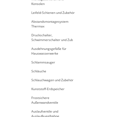
Siegel
Konsolen
Leifeld-Schienen und Zubehör
Abstandsmontagesystem
Thermax
Druckschalter,
Schwimmerschalter und Zub
Ausdehnungsgefäße für
Hauswasserwerke
Schlammsauger
Schläuche
Schlauchwagen und Zubehör
Kunststoff-Erdspeicher
Frostsichere
Außenwandventile
Auslaufventile und
Auslaufkugelhähne