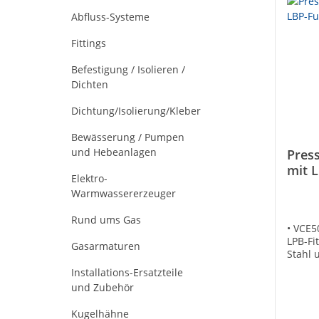
Abfluss-Systeme
Fittings
Befestigung / Isolieren /
Dichten
Dichtung/Isolierung/Kleber
Bewässerung / Pumpen
und Hebeanlagen
Press
mit 
Elektro-
Kont
Warmwassererzeuger
Rund ums Gas
• VCE5
LPB-Fi
Gasarmaturen
Stahl 
Ringe 
Installations-Ersatzteile
werden
und Zubehör
Nennwe
Sanitä
Kugelhähne
Gemäß 