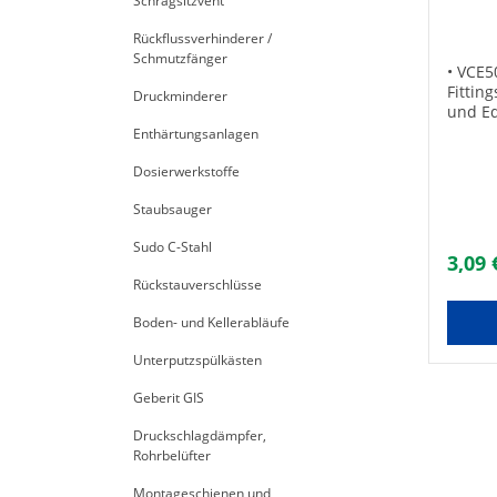
Schrägsitzvent
Kont
Rückflussverhinderer /
Schmutzfänger
• VCE5
Fittin
Druckminderer
und Ed
(ohne 
Enthärtungsanlagen
gilt f
für Sa
Dosierwerkstoffe
Gemäß 
Staubsauger
Trinkw
aus Ku
Sudo C-Stahl
EPDM (
3,09 
undich
Rückstauverschlüsse
Tempe
Kaltwa
Boden- und Kellerabläufe
10 bar
Heizun
Unterputzspülkästen
/ Druc
Nr.: 
Geberit GIS
Aalber
Zubeh
Druckschlagdämpfer,
35Max
Rohrbelüfter
UBA-Po
geeign
Montageschienen und