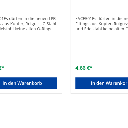
ur
Kontur
01Es dürfen in die neuen LPB-
• VCE501Es dürfen in die n
gs aus Kupfer, Rotguss, C-Stahl
Fittings aus Kupfer, Rotguss
elstahl keine alten O-Ringe
und Edelstahl keine alten 
LBP) eingesetzt werden.Dies
(ohne LBP) eingesetzt werd
ür alle Nennweiten.• Ein System
gilt für alle Nennweiten.• 
nitär- und Heizungsanlagen•
für Sanitär- und Heizungsa
UBA-Positivliste für
Gemäß UBA-Positivliste für
asser geeignet• Fittingkörper
Trinkwasser geeignet• Fitti
pfer/Rotguss• O-Ring aus
aus Kupfer/Rotguss• O-Rin
Farbe schwarz)• Unverpresst
EPDM (Farbe schwarz)• Unv
€*
4,66 €*
t• Druckluft max.: 16 bar•
undicht• Druckluft max.: 16
ratur bei Warm- und
Temperatur bei Warm- un
sser max.: 95°C / Druck max.:
Kaltwasser max.: 95°C / Dr
In den Warenkorb
In den Warenkor
• Temperatur bei
10 bar• Temperatur bei
gsinstallationen max.: 110°C
Heizungsinstallationen max
k max.: 6 bar Hersteller Art-
/ Druck max.: 6 bar Herstell
6569851Größe: 35 mmMarke:
Nr.: 6673359Größe: 54 mm
tsEAN: 3430650366046Art des
AalbertsEAN: 34306503660
örs: O-RingGröße [mm]:
Zubehörs: O-RingGröße [m
. Temperatur [°C]: 110Gemäß
54Max. Temperatur [°C]: 
sitivliste für Trinkwasser
UBA-Positivliste für Trinkw
et: ✓Farbe: schwarzDVGW-
geeignet: ✓Farbe: schwar