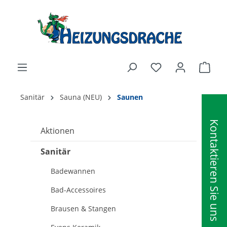
alt springen
Ware
Sanitär
Sauna (NEU)
Saunen
Kontaktieren Sie uns
Aktionen
Sanitär
Badewannen
Bad-Accessoires
Brausen & Stangen