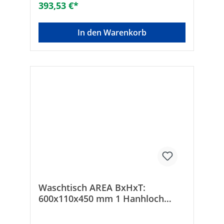
rechtsMit Befestigungsmaterial: -
393,53 €*
Breite/Durchmesser [mm]: 900Anzahl
Waschplätze: 1Mit Ablaufventil: -Gewicht
[kg]: 24Tiefe [mm]: 350Geeignet für
In den Warenkorb
Eckmontage links: -Geeignet für
Eckmontage rechts: -Befestigungsart:
DübelbolzenForm:
rechteckigDurchschlagbare
Armaturenlöcher: ohneGeeignet für
Halbsäule: -Geeignet für Standfuß: -
Geeignet für Möbel: -Montageart:
hängendPflegeleichte Oberfläche: -Anzahl
der Waschschüsseln: 1Mit Überlauf: ✓Mit
Hahnloch: ✓Anzahl der Hahnlöcher: 1
Waschtisch AREA BxHxT:
600x110x450 mm 1 Hanhloch
Keramik weiß