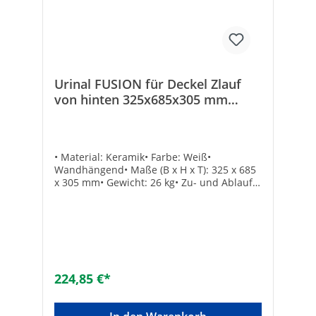
Urinal FUSION für Deckel Zlauf
von hinten 325x685x305 mm
Keramik weiß
• Material: Keramik• Farbe: Weiß•
Wandhängend• Maße (B x H x T): 325 x 685
x 305 mm• Gewicht: 26 kg• Zu- und Ablauf
verdeckt• Ohne Absaugsiphon• Inkl.
Befestigung und Zulaufgarnitur: DN 15
(1/2“)• Lieferung ohne Urinal-Deckel•
Passender Urinal-Deckel Fusion 93 015 03•
Passender Absaugsiphon Bestell-Nr. 93 005
12 Zulauf: -Maße (B x H x T) [mm]: 325 x 685
x 305Typ: 1/2“Material:
224,85 €*
KeramikAusführung: WandFarbe:
weißBreite [mm]: 325Mit Deckel: -Höhe
[mm]: 685Tiefe [mm]: 305Gewicht [kg]: