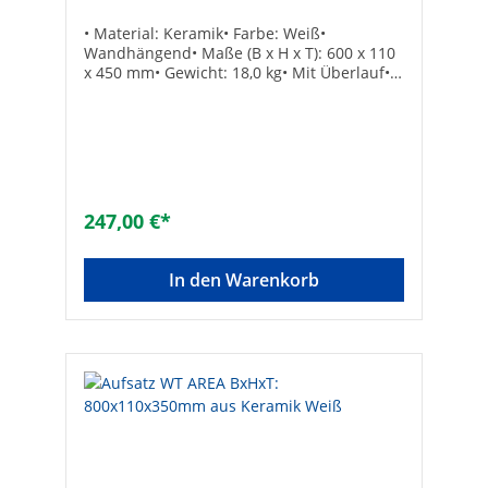
• Material: Keramik• Farbe: Weiß•
Wandhängend• Maße (B x H x T): 600 x 110
x 450 mm• Gewicht: 18,0 kg• Mit Überlauf• 1
Armaturenloch mittig durchgestochen,
links und rechts vorgestochen• Ohne
Befestigung Armaturenloch: mittigMaße (B
x H x T) [mm]: 600 x 110 x 450Maße B x H x
T [mm]: 600 x 110 x 450Material:
KeramikHöhe [mm]: 110Armaturenloch:
MitteMit Befestigungsmaterial: -Anzahl
247,00 €*
Waschplätze: 1Mit Ablaufventil: -Gewicht
[kg]: 18Tiefe [mm]: 450Geeignet für
Eckmontage links: -Geeignet für
In den Warenkorb
Eckmontage rechts: -Befestigungsart:
DübelbolzenForm: ovalDurchschlagbare
Armaturenlöcher: ohneGeeignet für
Halbsäule: -Geeignet für Standfuß: -
Geeignet für Möbel: -Montageart:
hängendPflegeleichte Oberfläche: -Anzahl
der Waschschüsseln: 1Mit Überlauf:
✓Anzahl der Hahnlöcher : 1