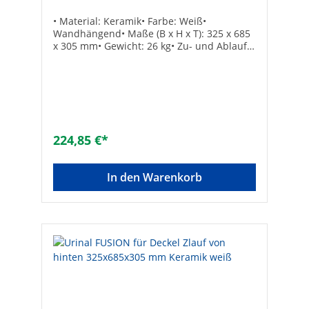
• Material: Keramik• Farbe: Weiß•
Wandhängend• Maße (B x H x T): 325 x 685
x 305 mm• Gewicht: 26 kg• Zu- und Ablauf
verdeckt• Ohne Absaugsifon• Inkl.
Befestigung und Zulaufgarnitur: DN 15
(1/2“)• Passender Absaugsifon Bestell-Nr.
93 005 12Technische DatenTyp: 1/2“Länge
[mm]: 40
224,85 €*
In den Warenkorb