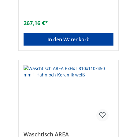
350Maße B x H x T [mm]: 700 x 110 x
350Marke: evenesMaterial: KeramikFarbe:
weißMontageart: hängendMit Überlauf:
✓Anzahl der Hahnlöcher je Waschplatz:
267,16 €*
1Armaturenloch: rechtsMit
Befestigungsmaterial: -Anzahl
Waschplätze: 1Geeignet für Eckmontage
In den Warenkorb
links: -Geeignet für Eckmontage rechts: -
Befestigungsart: DübelbolzenAnzahl der
Waschschüsseln: 1Durchschlagbare
Armaturenlöcher: ohneMit Ablaufventil: -
Mit Ablaufventil und integriertem Überlauf:
-Geeignet für Halbsäule: -Geeignet für
Standfuß: -Geeignet für Möbel: -
Pflegeleichte Oberfläche: -
Waschtisch AREA