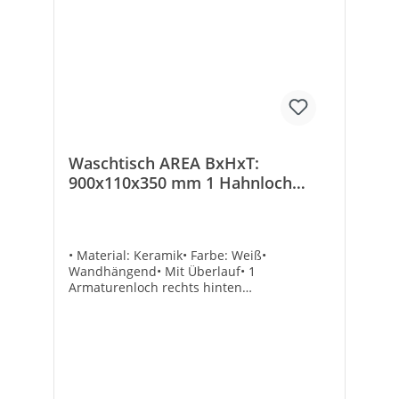
1Mit Überlauf: ✓Mit Hahnloch: ✓Anzahl
der Hahnlöcher: 1
Waschtisch AREA BxHxT:
900x110x350 mm 1 Hahnloch
Keramik weiß
• Material: Keramik• Farbe: Weiß•
Wandhängend• Mit Überlauf• 1
Armaturenloch rechts hinten
durchgestochen• Ohne Befestigung
Armaturenloch: hinten rechtsGewicht [kg]:
24Maße (B x H x T) [mm]: 900 x 110 x
350Maße B x H x T [mm]: 900 x 110 x
350Marke: evenesMaterial: KeramikFarbe:
weißHöhe [mm]: 110Armaturenloch: