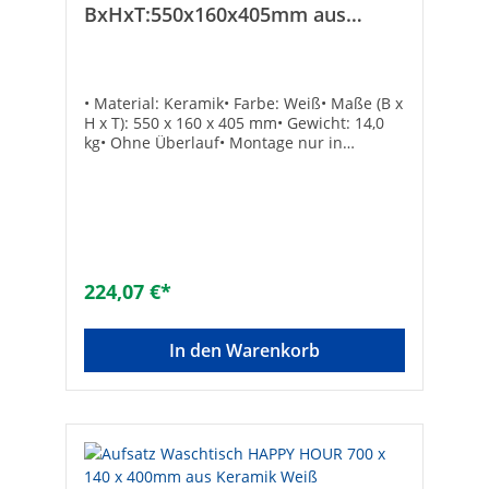
BxHxT:550x160x405mm aus
Keramik weiß Waschbecken
• Material: Keramik• Farbe: Weiß• Maße (B x
H x T): 550 x 160 x 405 mm• Gewicht: 14,0
kg• Ohne Überlauf• Montage nur in
Verbindung mit nicht verschließbarem
Schaftventil• Ohne Hahnloch• Ohne
BefestigungTechnische DatenMaterial:
KeramikForm: rechteckig
224,07 €*
In den Warenkorb