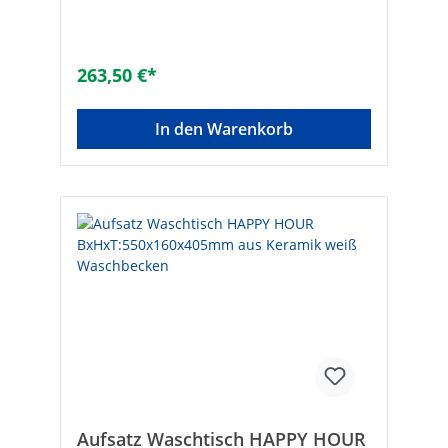
ohne HahnlochGewicht [kg]: 10,5Maße B x
H x T [mm]: 440 x 155 x 440Maße B x H x T
[mm]: 440 x 155 x 440
263,50 €*
In den Warenkorb
Aufsatz Waschtisch HAPPY HOUR