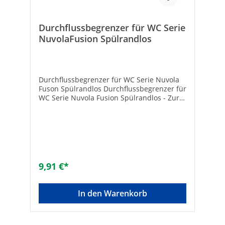
Durchflussbegrenzer für WC Serie
NuvolaFusion Spülrandlos
Durchflussbegrenzer für WC Serie Nuvola
Fuson Spülrandlos Durchflussbegrenzer für
WC Serie Nuvola Fusion Spülrandlos - Zur
Begrenzung der Wassermenge bei zu
hohem Spülwasserdruck - Passend für
Serie Evenes Nuvola und Fusion
Spülrandlos - Maße: Länge 52mm, d45mm
9,91 €*
In den Warenkorb