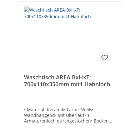
Waschtisch AREA BxHxT:
700x110x350mm mit1 Hahnloch
• Material: Keramik• Farbe: Weiß•
Wandhängend• Mit Überlauf• 1
Armaturenloch durchgestochen• Becken
versetzt• Ohne BefestigungTechnische
DatenArmaturenloch: hinten rechtsGewicht
[kg]: 19Maße (B x H x T) [mm]: 700 x 110 x