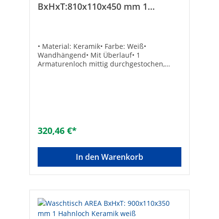
BxHxT:810x110x450 mm 1
Hahnloch Keramik weiß
• Material: Keramik• Farbe: Weiß•
Wandhängend• Mit Überlauf• 1
Armaturenloch mittig durchgestochen,
links und rechts vorgestochen• Ohne
Befestigung Armaturenloch: mittigGewicht
[kg]: 24Maße (B x H x T) [mm]: 810 x 110 x
450Marke: evenesMaterial: KeramikFarbe:
weißHöhe [mm]: 110Armaturenloch:
MitteMit Befestigungsmaterial: -
Breite/Durchmesser [mm]: 810Anzahl
320,46 €*
Waschplätze: 1Mit Ablaufventil: -Gewicht
[kg]: 24Tiefe [mm]: 450Geeignet für
Eckmontage links: -Geeignet für
In den Warenkorb
Eckmontage rechts: -Befestigungsart:
DübelbolzenForm:
sonstigeDurchschlagbare Armaturenlöcher:
ohneGeeignet für Halbsäule: -Geeignet für
Standfuß: -Geeignet für Möbel: -
Montageart: hängendPflegeleichte
Oberfläche: -Anzahl der Waschschüsseln: