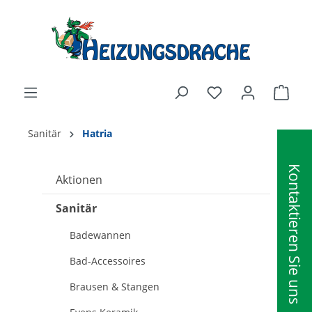
alt springen
Ware
Sanitär
Hatria
Kontaktieren Sie uns
Aktionen
Sanitär
Badewannen
Bad-Accessoires
Brausen & Stangen