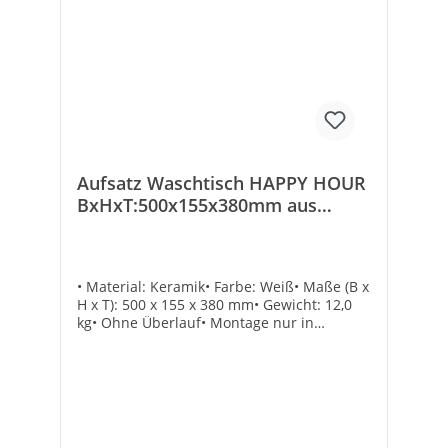
Aufsatz Waschtisch HAPPY HOUR
BxHxT:500x155x380mm aus
Keramik weiß Waschbecken
• Material: Keramik• Farbe: Weiß• Maße (B x
H x T): 500 x 155 x 380 mm• Gewicht: 12,0
kg• Ohne Überlauf• Montage nur in
Verbindung mit nicht verschließbarem
Schaftventil• Ohne Hahnloch• Ohne
BefestigungTechnische DatenGewicht [kg]:
12Maße B x H x T [mm]: 500 x 155 x
455Material: KeramikForm: rechteckig