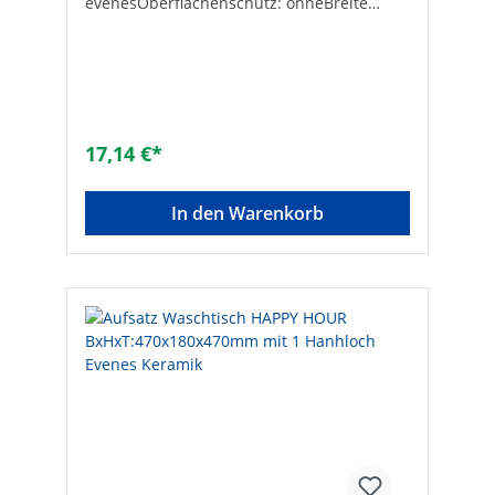
evenesOberflächenschutz: ohneBreite
[mm]: 60Höhe [mm]: 60Tiefe [mm]: 40
17,14 €*
In den Warenkorb