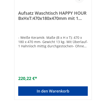
Aufsatz Waschtisch HAPPY HOUR
BxHxT:470x180x470mm mit 1
Hanhloch Evenes Keramik
- Weiße Keramik- Maße (B x H x T): 470 x
180 x 470 mm- Gewicht 13 kg- Mit Überlauf-
1 Hahnloch mittig durchgestochen- Ohne
BefestigungTechnische DatenAusführung:
mit HahnlochGewicht [kg]: 13Matchcode:
WASCHTISCHMaße B x H x T [mm]: 470 x
180 x 470Maße B x H x T [mm]: 470 x 180 x
470
220,22 €*
In den Warenkorb