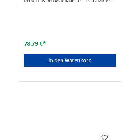
Urinal Fusion Bestell-Nr. 93 015 02 Material
Scharnier: verchromtMarke: evenesFarbe:
weißMit Absenkautomatik: -Antibakterielle
Behandlung: -
78,79 €*
In den Warenkorb