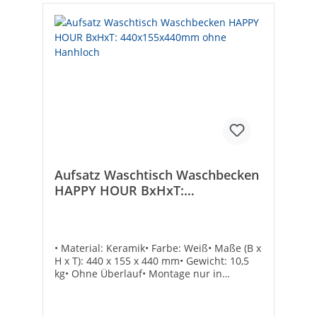
Aufsatz Waschtisch Waschbecken
HAPPY HOUR BxHxT:
440x155x440mm ohne Hanhloch
• Material: Keramik• Farbe: Weiß• Maße (B x
H x T): 440 x 155 x 440 mm• Gewicht: 10,5
kg• Ohne Überlauf• Montage nur in
Verbindung mit nicht verschließbarem
Schaftventil• Ohne Hahnloch• Ohne
BefestigungTechnische DatenAusführung: