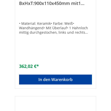
BxHxT:900x110x450mm mit1
Hahnloch Waschbecken
• Material: Keramik• Farbe: Weiß•
Wandhängend• Mit Überlauf• 1 Hahnloch
mittig durchgestochen, links und rechts
vorgestochen• Ohne
BefestigungTechnische DatenGewicht [kg]:
27Maße (B x H x T) [mm]: 900 x 110 x
450Maße B x H x T [mm]: 900 x 110 x
450Material: KeramikForm: sonstige
362,02 €*
In den Warenkorb