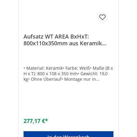
Aufsatz WT AREA BxHxT:
800x110x350mm aus Keramik
Weiß
• Material: Keramik• Farbe: Weiß• Maße (B x
H x T): 800 x 108 x 350 mm• Gewicht: 19,0
kg• Ohne Überlauf• Montage nur in
Verbindung mit nicht verschließbarem
Schaftventil• Ohne Hahnloch• Ohne
BefestigungTechnische DatenMaterial:
KeramikForm: oval
277,17 €*