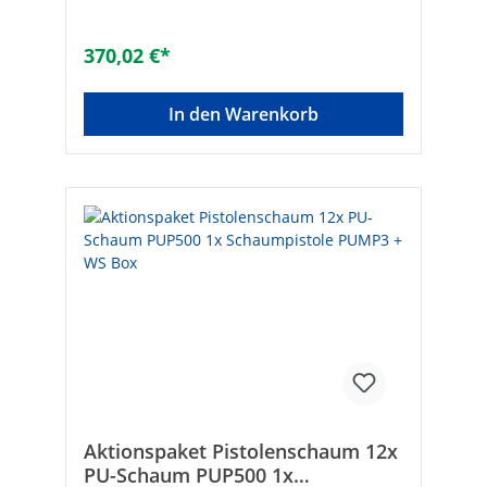
untere - 95µm, obere - 110µm- Körper:
Messing/Kunststoff- Inkl. drehbarem
Anschlussstück+ 1x WS-Transportbox,
370,02 €*
schwarz- Außenmaß (L x B x H): 600 x 400 x
237 mm
In den Warenkorb
Aktionspaket Pistolenschaum 12x
PU-Schaum PUP500 1x