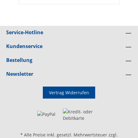
Funktionstemperatur: 2-35 °C- Spannung:
230 V- Leistungsaufnahme max: 630 W-
Tankvolumen: 11,4 l- Geräuschpegel: 48-55
dB- Schutzklasse: IPX1- Abmessungen (L x B
x H): 460 x 345 x 580 mm- Kältemittel: R290-
Gewicht: 25 kg
Service-Hotline
Kundenservice
Bestellung
Newsletter
Vertrag Widerrufen
* Alle Preise inkl. gesetzl. Mehrwertsteuer zzgl.