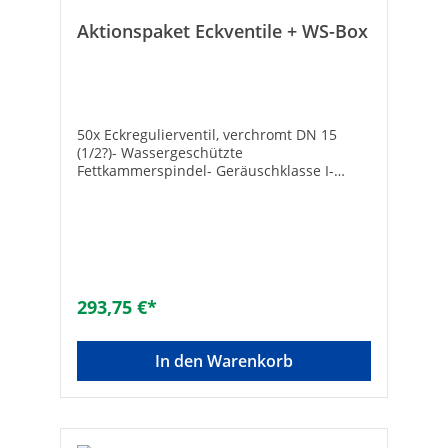
Aktionspaket Eckventile + WS-Box
50x Eckregulierventil, verchromt DN 15
(1/2?)- Wassergeschützte
Fettkammerspindel- Geräuschklasse I-
Schubrosette- Das selbstdichtende
Außengewinde darf nicht mit zusätzlichen
Dichtungsmitteln (Teflonband, Hanf o.ä.)
versehen werden!+ 1x WS-Transportbox,
schwarz- Außenmaß (L x B x H): 400 x 300 x
237 mm
293,75 €*
In den Warenkorb