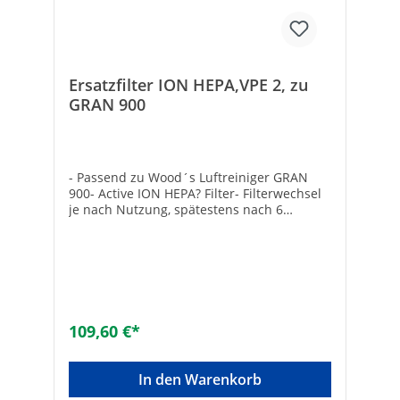
Ersatzfilter ION HEPA,VPE 2, zu
GRAN 900
- Passend zu Wood´s Luftreiniger GRAN
900- Active ION HEPA? Filter- Filterwechsel
je nach Nutzung, spätestens nach 6
Monaten- Abmessung (L x B x H): 570 x 167
x 52 mm- VPE: 2 Stück
109,60 €*
In den Warenkorb