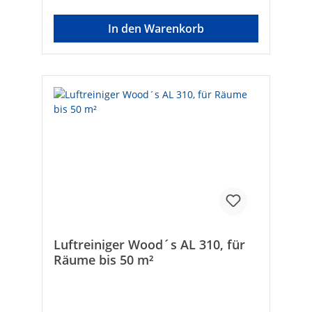
Für den privaten und gewerblichen
AnwendungsbereichTechnische Daten:-
In den Warenkorb
Lüftergeschwindigkeiten: 4- Empfohlene
Raumgröße: 60-80 m² (max. 120 m²)-
Leistungsaufnahme: 24-75 W- Spannung:
220-230 V- Geräuschpegel: ab 30 dB-
Reinigungsleistung: 99,98 %- Gewicht: 15,2
kg- Abmessungen (L x B x H): 520 x 565 x
615 mm- CADR Rauch: 552 m³/h- CADR
Staub: 555 m³/h- CADR Pollen: 588
m³/hPrivater Anwendungsbereich- große
Apartments-
EinfamilienhäuserGewerblicher
Anwendungsbereich- Büros- Praxen-
Restaurants, Kantinen, Cafés- Hotel-Lobbys-
Geschäftsräume- Raucherzonen-
Schlafräume- Kindergarten /
Kindertagesstätten
Luftreiniger Wood´s AL 310, für
Räume bis 50 m²