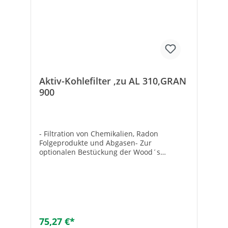
Aktiv-Kohlefilter ,zu AL 310,GRAN
900
- Filtration von Chemikalien, Radon
Folgeprodukte und Abgasen- Zur
optionalen Bestückung der Wood´s
Luftreiniger:- AL 310- GRAN 900-
Abmessung (L x B x H): 397 x 127 x 40 mm-
650 g Granulat
75,27 €*