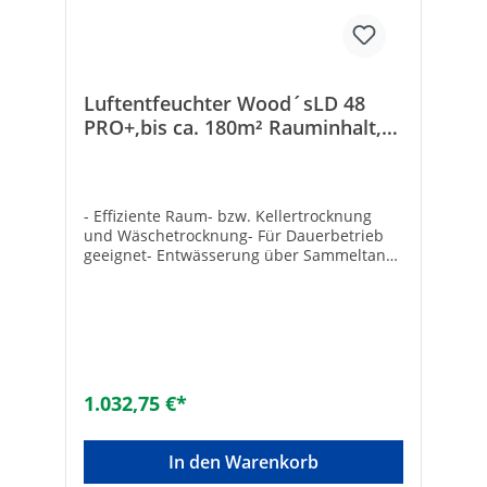
Anwendungsbereich- Büros-
Besprechungsräume- Praxen /
Behandlungszimmer- Wartezimmer-
kleinere Restaurants- Geschäftsräume
Luftentfeuchter Wood´sLD 48
PRO+,bis ca. 180m² Rauminhalt,
mit digitalem Touchdisplay
- Effiziente Raum- bzw. Kellertrocknung
und Wäschetrocknung- Für Dauerbetrieb
geeignet- Entwässerung über Sammeltank,
optional über Schlauchanschluss möglich-
Anzeige der Raumtemperatur, Feuchte
Ist/Sollwert, Tank leeren-
Enteisungsautomatik- Metallgehäuse auf
Rollen- Verstellbarer Ausblasschacht-
Wechselbarer SMF-VorfilterTechnische
Daten:- Entfeuchtungsleistung: 16 l (bei
1.032,75 €*
20°C/70% rel. Luftfeucht) -
Entfeuchtungsleistung: 31 l (bei 30°C/80%
rel. Luftfeucht)- Luftmenge: 160-300 m³/h-
In den Warenkorb
Max. Raumgröße Trocknung: 180 m²-