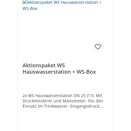
Aktionspaket WS
Hauswasserstation + WS-Box
2x WS Hauswasserstation DN 25 (1?)- Mit
Druckminderer und Manometer- Für den
Einsatz im Trinkwasser- Eingangsdruck:
min. 1,5 bar | max. 16 bar-
Betriebstemperatur: max. +30°C-
Einbaulage: senkrecht oder waagrecht, mit
Filtertasse nach unten- Filterfeinheit: