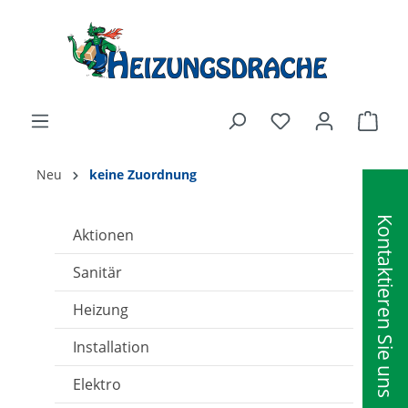
alt springen
Ware
Neu
keine Zuordnung
Kontaktieren Sie uns
Aktionen
Sanitär
Heizung
Installation
Elektro