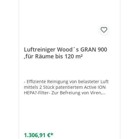
Luftreiniger Wood´s GRAN 900
,für Räume bis 120 m²
- Effiziente Reinigung von belasteter Luft
mittels 2 Stück patentiertem Active ION
HEPA?-Filter- Zur Befreiung von Viren,
Zigarettenrauch, Bakterien,
Schimmelsporen, Pollen, Haustier-
Schuppen, Staub, PM 2,5, PM 10- Optional
Aufrüstbar mit 2 Stück Aktivkohlefilter zur
Rückhaltung gefährlicher Stoffe wie
Chemikalien, Radon Folgeprodukte und
Abgase- Metallgehäuse mit MDF
1.306,91 €*
Abdeckung- Bodenstehende Ausführung-