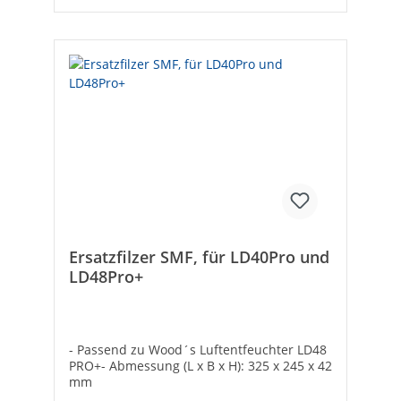
Ersatzfilzer SMF, für LD40Pro und
LD48Pro+
- Passend zu Wood´s Luftentfeuchter LD48
PRO+- Abmessung (L x B x H): 325 x 245 x 42
mm