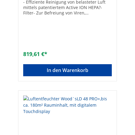
- Effiziente Reinigung von belasteter Luft
mittels patentiertem Active ION HEPA?-
Filter- Zur Befreiung von Viren,
Zigarettenrauch, Bakterien,
Schimmelsporen, Pollen, Haustier-
Schuppen, Staub, PM 2,5, PM 10- Optional
Aufrüstbar mit Aktivkohlefilter zur
Rückhaltung gefährlicher Stoffe wie
Chemikalien, Radon Folgeprodukte und
Abgase- Metallgehäuse- Bodenstehend
819,61 €*
oder Wandhängend- Für den privaten und
gewerblichen
AnwendungsbereichTechnische Daten:-
In den Warenkorb
Lüftergeschwindigkeiten: stufenlos-
Empfohlene Raumgröße: 10-50 m²-
Leistungsaufnahme: 4-19 W- Spannung: 12
V, inkl. Netzteil 230 V- Geräuschpegel: ab 27
dB- Reinigungsleistung: 99,98 %- Gewicht:
12 kg- Abmessungen (L x B x H): 510 x 160 x
610 mm- CADR Rauch: 224 m³/h- CADR
Staub: 247 m³/h- CADR Pollen: 274
m³/hPrivater Anwendungsbereich-
Schlafzimmer- Wohnzimmer-
Kinderzimmer- Homeoffice- Fitnessraum /
HobbyraumGewerblicher