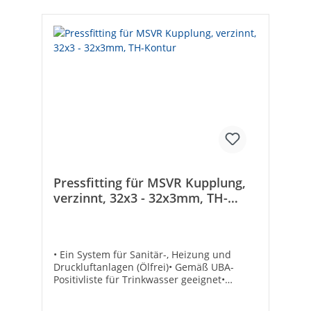
NForm: geradeAusführung: 1-
teiligNenndurchmesser Anschluss 1 [mm]:
26Nenndurchmesser Anschluss 2 [mm]:
26Wanddicke Anschluss 1 [mm]:
3Wanddicke Anschluss 2 [mm]:
3Übergehend: -Systemgebunden:
✓Anschluss 1: PressmuffeAnschluss 2:
PressmuffeMax. Arbeitsdruck [bar]:
10Kontur Kode: THMaterial Abdichtung:
EPDMMit Dichtungsmaterial: ✓Konisch: -
Mit Schneidring: -DVGW-Siegel: ✓Gemäß
UBA-Positivliste für Trinkwasser geeignet:
✓Flachdichtend: -Max. Mediumtemperatur
(Dauerbetrieb) [°C]: 95
Pressfitting für MSVR Kupplung,
verzinnt, 32x3 - 32x3mm, TH-
Kontur
• Ein System für Sanitär-, Heizung und
Druckluftanlagen (Ölfrei)• Gemäß UBA-
Positivliste für Trinkwasser geeignet•
Fittingkörper aus Messing, verzinnt•
Unverpresst undicht• Hohe Korrosions- und