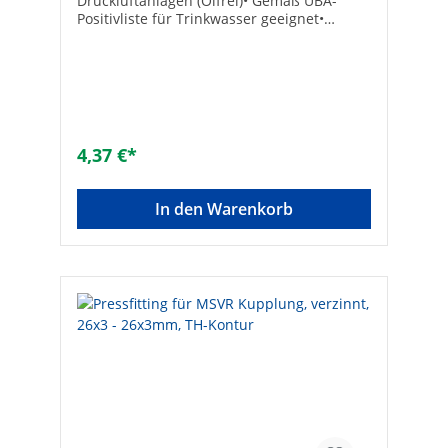
Druckluftanlagen (Ölfrei)• Gemäß UBA-
Positivliste für Trinkwasser geeignet•
Fittingkörper aus Messing, verzinnt•
Unverpresst undicht• Hohe Korrosions- und
Oxidationsbeständigkeit• Presshülsen aus
Edelstahl• Druckluft: 10 bar• Temperatur
max.: 95°C / Druck max.: 10 bar•
Abdichtung über zwei O-Ringe• DVGW-
Systemzulassung gemäß Prüfzertifikat
4,37 €*
Größe: 16 x 2 mmAnzahl der Anschlüsse:
2Schallreduziert: -Unverpresst undicht:
✓Werkstoff Anschluss 1: MessingWerkstoff
In den Warenkorb
Anschluss 2: MessingOberflächenschutz:
verzinntWerkstoffgüte Anschluss 1: CW 617
NWerkstoffgüte Anschluss 2: CW 617
NForm: geradeAusführung: 1-
teiligNenndurchmesser Anschluss 1 [mm]:
16Nenndurchmesser Anschluss 2 [mm]:
16Wanddicke Anschluss 1 [mm]:
2Wanddicke Anschluss 2 [mm]:
2Übergehend: -Systemgebunden:
✓Anschluss 1: PressmuffeAnschluss 2:
PressmuffeMax. Arbeitsdruck [bar]:
10Kontur Kode: THMaterial Abdichtung:
EPDMMit Dichtungsmaterial: ✓Konisch: -