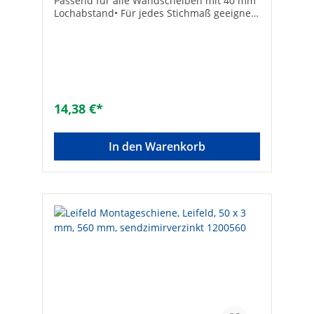
Passend für alle Wandscheiben mit 40 mm
Lochabstand• Für jedes Stichmaß geeignet•
Schnelle Verarbeitung• Breite: 50 mm•
GeradeTechnische DatenHersteller Art-Nr.:
120016Länge [mm]: 1600VPE: 1Marke:
LEIFELD®EAN: 4250289305303
14,38 €*
In den Warenkorb