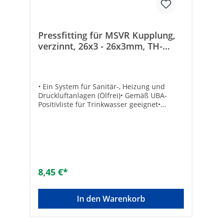
Mit Schneidring: -DVGW-Siegel: ✓Gemäß
UBA-Positivliste für Trinkwasser geeignet:
✓Flachdichtend: -Max. Mediumtemperatur
(Dauerbetrieb) [°C]: 95
Pressfitting für MSVR Kupplung,
verzinnt, 26x3 - 26x3mm, TH-
Kontur
• Ein System für Sanitär-, Heizung und
Druckluftanlagen (Ölfrei)• Gemäß UBA-
Positivliste für Trinkwasser geeignet•
Fittingkörper aus Messing, verzinnt•
Unverpresst undicht• Hohe Korrosions- und
Oxidationsbeständigkeit• Presshülsen aus
Edelstahl• Druckluft: 10 bar• Temperatur
max.: 95°C / Druck max.: 10 bar•
Abdichtung über zwei O-Ringe• DVGW-
Systemzulassung gemäß Prüfzertifikat
8,45 €*
Größe: 26 x 3 mmAnzahl der Anschlüsse:
2Schallreduziert: -Unverpresst undicht:
✓Werkstoff Anschluss 1: MessingWerkstoff
In den Warenkorb
Anschluss 2: MessingOberflächenschutz:
verzinntWerkstoffgüte Anschluss 1: CW 617
NWerkstoffgüte Anschluss 2: CW 617