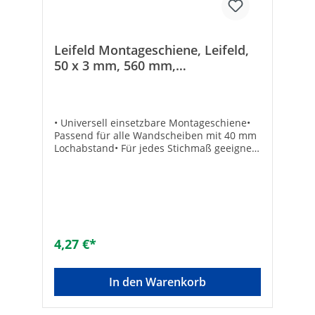
Leifeld Montageschiene, Leifeld,
50 x 3 mm, 560 mm,
sendzimirverzinkt 1200560
• Universell einsetzbare Montageschiene•
Passend für alle Wandscheiben mit 40 mm
Lochabstand• Für jedes Stichmaß geeignet•
Schnelle Verarbeitung• Breite: 50 mm•
GeradeTechnische DatenHersteller Art-Nr.:
1200560Länge [mm]: 560VPE: 1Marke:
LEIFELD®EAN: 4250289300056
4,27 €*
In den Warenkorb