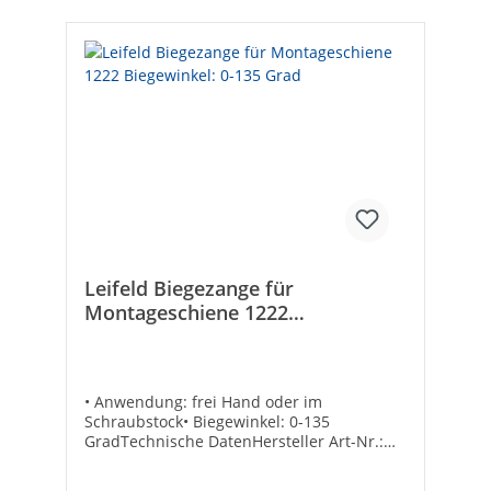
Leifeld Biegezange für
Montageschiene 1222
Biegewinkel: 0-135 Grad
• Anwendung: frei Hand oder im
Schraubstock• Biegewinkel: 0-135
GradTechnische DatenHersteller Art-Nr.:
1222EAN: 4250289300421