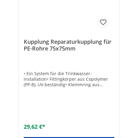
Kupplung Reparaturkupplung für
PE-Rohre 75x75mm
• Ein System für die Trinkwasser­
installation• Fittingkörper aus Copolymer
(PP-B), UV-beständig• Klemmring aus
Polyacetal Resin (POM)• O-Ring aus NBR•
Temperatur/Druck: 0 bis +25°C, 16 bar / +26
bis 35°C, 12,5 bar / +36°C bis +45°C, 10 bar•
Prüfungen: Klemmverbinder sind geprüft
nach GW335-B3 für PE-Rohre nach DIN
8074 bzw. EN 12201Alle mit dem
Trinkwasser in Berüh­rung kommenden
29,62 €*
Teile entsprechen den aktuellen
Hygieneanforderungen