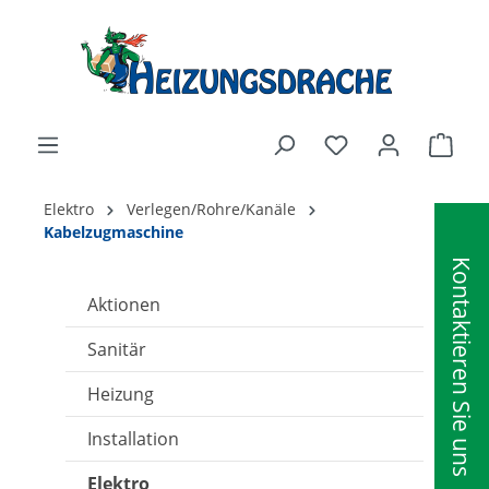
alt springen
Ware
Elektro
Verlegen/Rohre/Kanäle
Kabelzugmaschine
Kontaktieren Sie uns
Aktionen
Sanitär
Heizung
Installation
Elektro