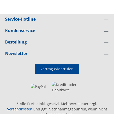
im Lieferumfang
enthalten)Mischbatterieausführung
Oberhalb WBRückschlagventil -Technische
DatenTyp: 10 Liter ObertischInhalt: 10
Service-Hotline
LiterB [mm]: –C [mm]: 122Anschlüsse: G
½"Hersteller: evenes®
Kundenservice
Bestellung
Newsletter
Vertrag Widerrufen
* Alle Preise inkl. gesetzl. Mehrwertsteuer zzgl.
Versandkosten
und ggf. Nachnahmegebühren, wenn nicht