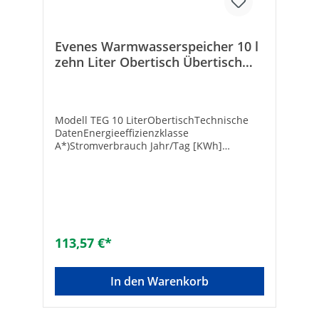
Evenes Warmwasserspeicher 10 l
zehn Liter Obertisch Übertisch
TEG 10-O
Modell TEG 10 LiterObertischTechnische
DatenEnergieeffizienzklasse
A*)Stromverbrauch Jahr/Tag [KWh]
525/2,477Anschlusswert [W] 2000Spannung
[V] ~ 230Nennstrom [A]
8,7Wasserleitungsanschlüsse DN 15
(1/2“)Gewicht leer/mit Wasser [kg]
4/14Durchschnittliche Isolierschichtstärke
[mm] 35Feuchtigkeitsschutzstufe IP
24Aufheizzeit von 15 auf 75°C [min]
113,57 €*
20Mischwassermenge 40°C 1) [l]
17,2Wärmeverlust [kWh/24h] 2)
0,40Thermostat-Temperatur-Einstellung
In den Warenkorb
e/ecoAnschlussmaßeA [mm] 454B [mm]
354C [mm] -D [mm] 310E [mm]
265Zusätzliche Anschlussausrüstung (nicht