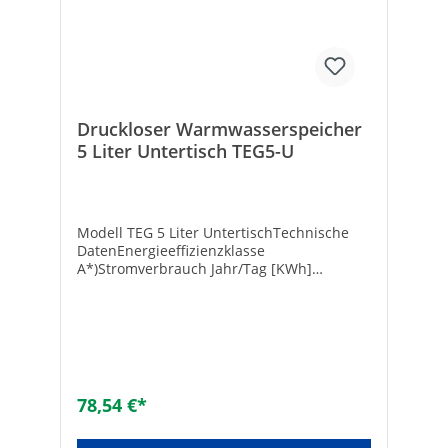
Druckloser Warmwasserspeicher
5 Liter Untertisch TEG5-U
Modell TEG 5 Liter UntertischTechnische
DatenEnergieeffizienzklasse
A*)Stromverbrauch Jahr/Tag [KWh]
525/2,475Anschlusswert [W] 2000Spannung
[V] ~ 230Nennstrom [A]
8,7Wasserleitungsanschlüsse DN 10
(3(8“)Gewicht leer/mit Wasser [kg]
3,5/8,5Durchschnittliche
Isolierschichtstärke [mm]
31Feuchtigkeitsschutzstufe IP 24Aufheizzeit
78,54 €*
von 15 auf 75°C [min]
10Mischwassermenge 40°C 1) [l]