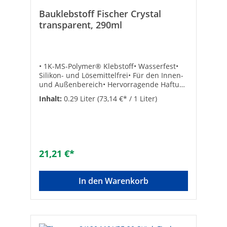
Bauklebstoff Fischer Crystal
transparent, 290ml
• 1K-MS-Polymer® Klebstoff• Wasserfest•
Silikon- und Lösemittelfrei• Für den Innen-
und Außenbereich• Hervorragende Haftung
und Festigkeit, gute Beständigkeit•
Inhalt:
0.29 Liter
(73,14 €* / 1 Liter)
Einsatzgebiet: Zur Verklebung von
Metallen, Kunststoffen, Beton, Ziegel,
Gipskarton, Holz, Putz, Keramik, Gasbeton,
Faserzement, Polystyrol-Hartschaum, HPL,
Bims, PVC, ABS, Kork, Emaille und Glas•
Anwendung: Für
21,21 €*
Vibrationsdämpfende/spannungsausgleich
ende Verbindungen• Lagerfähigkeit: 12
Monate• Inhalt: 290 ml
In den Warenkorb