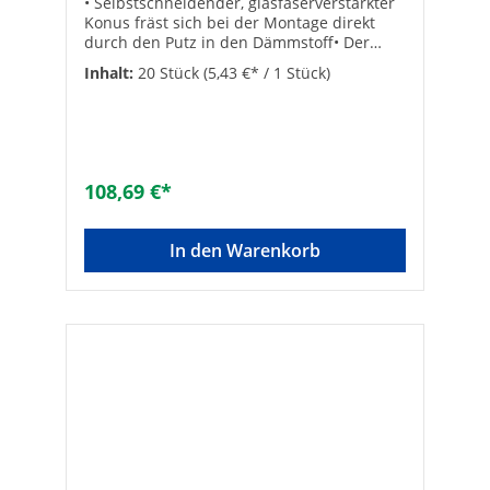
• Selbstschneidender, glasfaserverstärkter
Konus fräst sich bei der Montage direkt
durch den Putz in den Dämmstoff• Der
Anti-Kälte-Konus unterbricht die
Inhalt:
20 Stück
(5,43 €* / 1 Stück)
Wärmebrücke zuverlässig• Thermische
Trennung• Justierbar• Montage ohne
Sonderwerkzeuge, keine
Mutter/Kontermutter oder Distanzhülse
notwendig• Sicherheit durch Verankerung
im Untergrund• Hohe Lasten• Nutzlängen
108,69 €*
von 80 - 240 mm• Kleine Abmessungen in
der AbdeckkappeGeeignet für:• Beton•
Mauerziegel • Kalksandvollstein•
In den Warenkorb
Hohlblocksteine aus Leichtbeton •
Hochlochziegel• Kalksandlochstein •
Porenbeton• Mit vorbohren auch in Holz
einschraubbar Hersteller Art-Nr.:
45692VPE: 20Typ: 10/100 M6SW [mm]:
13Bohrer-ø [mm]: 12Nutzlänge [mm]: 80 -
100Verankerungstiefe [mm]: 70Bohrtiefe
[mm]: 160Marke:
FischerBohrlochdurchmesser [mm]:
12Bohrlochtiefe [mm]: 160Nutzlänge [mm]:
80Min. Verankerungstiefe [mm]:
70Geeignet für Holz: ✓Geeignet für