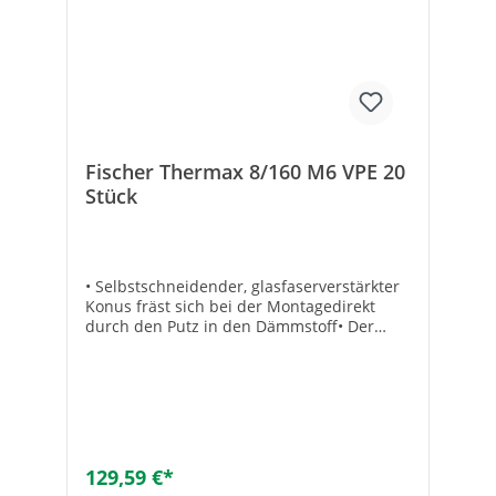
10Geeignet für Holz: ✓Geeignet für
Hochlochziegel: ✓Geeignet für
Hohlblockstein: ✓Geeignet für Porenbeton:
✓
Fischer Thermax 8/160 M6 VPE 20
Stück
• Selbstschneidender, glasfaserverstärkter
Konus fräst sich bei der Montagedirekt
durch den Putz in den Dämmstoff• Der
Anti-Kälte-Konus unterbricht die
Wärmebrücke zuverlässig• Thermische
Trennung• Justierbar• Montage ohne
Sonderwerkzeuge, keine
Mutter/Kontermutter oder
Distanzhülsenotwendig• Sicherheit durch
Verankerung im Untergrund• Hohe Lasten •
129,59 €*
Nutzlängen von 80 - 240 mm• Kleine