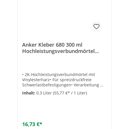
4006209457030
Anker Kleber 680 300 ml
Hochleistungsverbundmörtel
Ramsauer
• 2K-Hochleistungsverbundmörtel mit
Vinylesterharz• Für spreizdruckfreie
Schwerlastbefestigungen• Verarbeitung mit
Standard-Kartuschenpresse• Geeignet für
Inhalt:
0.3 Liter
(55,77 €* / 1 Liter)
Ankerstangen bzw. Armierungseisen in
Voll-bzw. Hohlraumblocks• Styrolfrei, leicht
auszupressen bzw. einzuführen• Sowohl
vertikal als auch horizontal einsetzbar•
Schnelle Aushärtezeit• Geprüft nach ETA-
08/0175• Inkl. Statikmischrohr•
16,73 €*
Lagerfähigkeit: 12 Monaten• Inhalt: 300