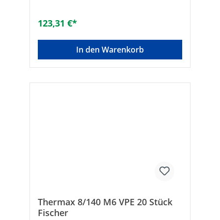
Mutter/Kontermutter oder
Distanzhülsenotwendig• Sicherheit durch
Verankerung im Untergrund• Hohe Lasten •
123,31 €*
Nutzlängen von 80 - 240 mm• Kleine
Abmessungen in der AbdeckkappeGeeignet
für:• Beton• Mauerziegel •
In den Warenkorb
Kalksandvollstein• Hohlblocksteine aus
Leichtbeton • Hochlochziegel•
Kalksandlochstein • Porenbeton• Mit
vorbohren auch in Holz einschraubbar
Hersteller Art-Nr.: 45688VPE: 20Typ: 8/120
M6SW [mm]: 10Bohrer-ø [mm]:
10Nutzlänge [mm]: 100 -
120Verankerungstiefe [mm]: 60Bohrtiefe
[mm]: 180Marke:
FischerBohrlochdurchmesser [mm]:
10Bohrlochtiefe [mm]: 180Nutzlänge [mm]:
100Geeignet für Holz: ✓Geeignet für
Hochlochziegel: ✓Geeignet für
Hohlblockstein: ✓Geeignet für Porenbeton:
✓
Thermax 8/140 M6 VPE 20 Stück
Fischer