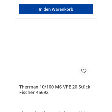
Abmessungen in der AbdeckkappeGeeignet
für:• Beton• Mauerziegel •
In den Warenkorb
Kalksandvollstein• Hohlblocksteine aus
Leichtbeton • Hochlochziegel•
Kalksandlochstein • Porenbeton• Mit
vorbohren auch in Holz einschraubbar
Hersteller Art-Nr.: 45690VPE: 20Typ: 8/160
M6SW [mm]: 10Bohrer-ø [mm]:
10Nutzlänge [mm]: 140 -
160Verankerungstiefe [mm]: 60Bohrtiefe
[mm]: 220Marke: FischerEAN:
4006209456903
Thermax 10/100 M6 VPE 20 Stück
Fischer 45692