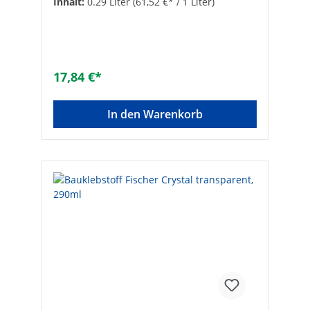
Inhalt:
0.29 Liter
(61,52 €* / 1 Liter)
Gipskarton,Holz, Putz, Keramik, Gasbeton,
Faserzement, Polystyrol-Hartschaum,HPL,
Bims, PVC, ABS, Kork, Emaille und Glas•
Lagerfähigkeit: 12 Monate• Inhalt: 290 ml
17,84 €*
In den Warenkorb