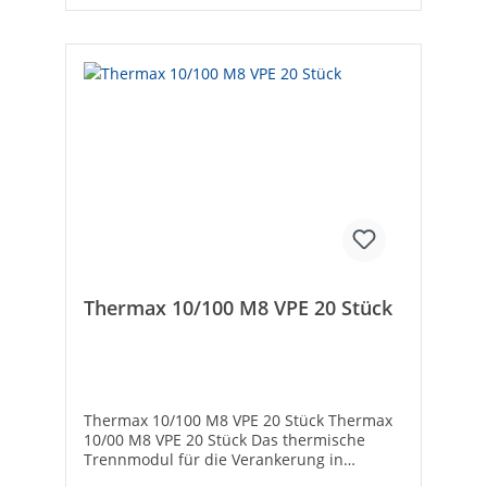
Porenbeton• Mit vorbohren auch in Holz
einschraubbar Hersteller Art-Nr.:
45694VPE: 20Typ: 10/140 M6SW [mm]:
13Bohrer-ø [mm]: 12Nutzlänge [mm]: 120 -
140Verankerungstiefe [mm]: 70Bohrtiefe
[mm]: 200Marke:
FischerBohrlochdurchmesser [mm]:
12Bohrlochtiefe [mm]: 200Nutzlänge [mm]:
120Min. Verankerungstiefe [mm]:
70Geeignet für Holz: ✓Geeignet für
Hochlochziegel: ✓Geeignet für
Hohlblockstein: ✓Geeignet für Porenbeton:
✓
Thermax 10/100 M8 VPE 20 Stück
Thermax 10/100 M8 VPE 20 Stück Thermax
10/00 M8 VPE 20 Stück Das thermische
Trennmodul für die Verankerung in
Wärmedämm- Verbundsystemen. Das neue