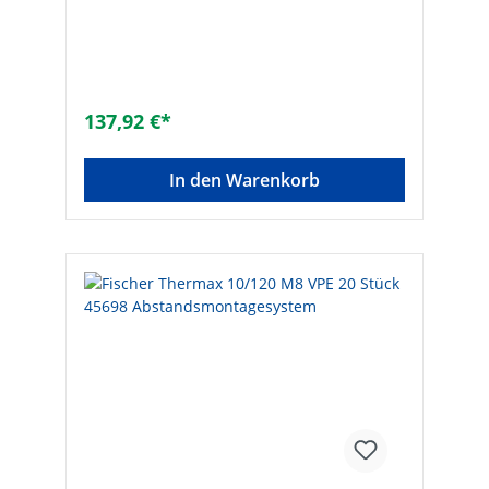
fischer Thermax löst ein Problem, das jede
effiziente Gebäudedämmung (WDVS)
verhindert hat. Als Befestigung in
Wärmedämmung galt bisher hier die
klassische Abstandsmontage, mit
Abstandsrohren oder Holzklötzen als
137,92 €*
Standart. Tatsächlich aber reißt jede
angebrachte Gewindestange bzw. Konsole
eine Lücke in den Wärmeschutz. Nicht so
In den Warenkorb
der fischer Thermax. Fischer Thermax
unterbricht den Wärmefluss in der
Gewindestange mit dem Anit-Kälte-Konus
aus glasfaserverstärktem
Hochleistungskunststoff. Der Konus ist
selbstschneidend und fräst sich bei der
Montage direkt durch den Putz in den
Dämmstoff. Das ermöglicht die
wirtschaftliche Montage ohne
Sonderwerkzeug. Vorteile/Nutzen: -
thermische Trennung - einfache, schnelle
und professionelle Montage ohne
Sonderwerkzeuge, keine
Mutter/Kontermutter oder Distanzhülse
notwendig - Sicherheit-Verankerung im
Untergrund - hohe Lasten - Stockschraube