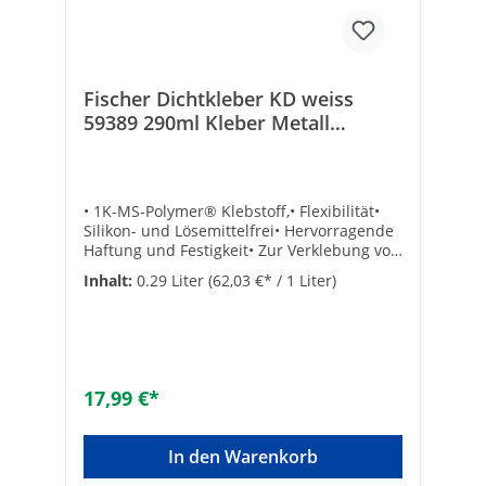
Fischer Dichtkleber KD weiss
59389 290ml Kleber Metall
Kunststoff Beton Holz Keramik
• 1K-MS-Polymer® Klebstoff,• Flexibilität•
Silikon- und Lösemittelfrei• Hervorragende
Haftung und Festigkeit• Zur Verklebung von
Metallen, Kunststoffen, Beton, Ziegel,
Inhalt:
0.29 Liter
(62,03 €* / 1 Liter)
Gipskarton,Holz, Putz, Keramik, Gasbeton,
Faserzement, Polystyrol-Hartschaum,HPL,
Bims, PVC, ABS, Kork, Emaille und Glas•
Lagerfähigkeit: 12 Monate• Inhalt: 290
mlTechnische DatenHersteller Art-Nr.:
59389Farbe: weißMarke: FischerEAN:
17,99 €*
4006209593899
In den Warenkorb