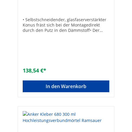
• Selbstschneidender, glasfaserverstärkter
Konus fräst sich bei der Montagedirekt
durch den Putz in den Dämmstoff• Der
Anti-Kälte-Konus unterbricht die
Wärmebrücke zuverlässig• Thermische
Trennung• Justierbar• Montage ohne
Sonderwerkzeuge, keine
Mutter/Kontermutter oder
Distanzhülsenotwendig• Sicherheit durch
Verankerung im Untergrund• Hohe Lasten •
138,54 €*
Nutzlängen von 80 - 240 mm• Kleine
Abmessungen in der AbdeckkappeGeeignet
für:• Beton• Mauerziegel •
In den Warenkorb
Kalksandvollstein• Hohlblocksteine aus
Leichtbeton • Hochlochziegel•
Kalksandlochstein • Porenbeton• Mit
vorbohren auch in Holz einschraubbar
Hersteller Art-Nr.: 45703VPE: 20Typ: 10/120
M10SW [mm]: 17Bohrer-ø [mm]:
12Nutzlänge [mm]: 100 -
120Verankerungstiefe [mm]: 70Bohrtiefe
[mm]: 180Marke: FischerEAN: