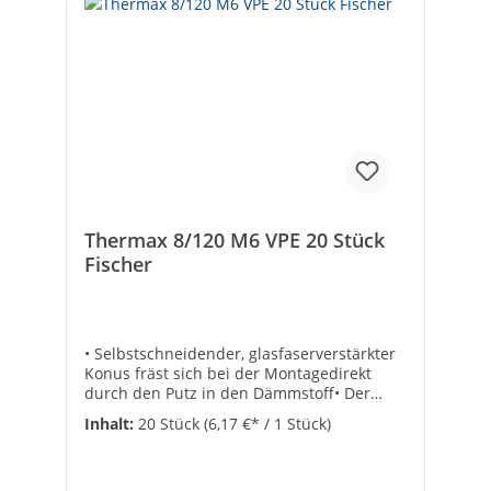
Thermax 8/120 M6 VPE 20 Stück
Fischer
• Selbstschneidender, glasfaserverstärkter
Konus fräst sich bei der Montagedirekt
durch den Putz in den Dämmstoff• Der
Anti-Kälte-Konus unterbricht die
Inhalt:
20 Stück
(6,17 €* / 1 Stück)
Wärmebrücke zuverlässig• Thermische
Trennung• Justierbar• Montage ohne
Sonderwerkzeuge, keine