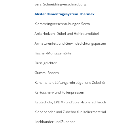
verz. Schneidringverschraubung
Abstandsmontagesystem Thermax
Klemmringverschraubungen Serto
Ankerbolzen, Dübel und Hohlraumdübel
Armaturenfett und Gewindedichtungspasten
Fischer-Montagemörtel
Flüssigdichter
Gummi-Federn
Kanalhalter, Lüftungsrohrbügel und Zubehör
Kartuschen- und Folienpressen
Kautschuk-, EPDM- und Solar-Isolierschlauch
Klebebänder und Zubehör für Isoliermaterial
Lochbänder und Zubehör