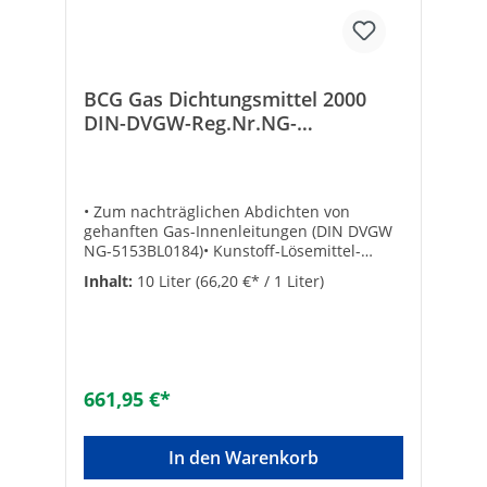
BCG Gas Dichtungsmittel 2000
DIN-DVGW-Reg.Nr.NG-
5153BL0184 10 ltr. Kanister
• Zum nachträglichen Abdichten von
gehanften Gas-Innenleitungen (DIN DVGW
NG-5153BL0184)• Kunstoff-Lösemittel-
Gemisch• Zur Verarbeitung gelten die
Inhalt:
10 Liter
(66,20 €* / 1 Liter)
Richtlinien des Arbeitsblattes DVGW-G 624
„Technische Regeln“ für das nachträgliche
Abdichten von bestehenden Gas-
Innenleitungen• Nur einmaliges Befüllen
erforderlich• Das Mittel kann wieder
verwendet werden• Inhalt 10 Liter•
661,95 €*
Mischungsverhältnis:
unverdünntTechnische DatenTyp: BCG Gas
In den Warenkorb