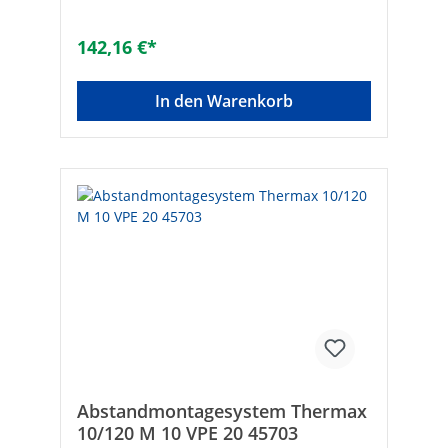
Mutter/Kontermutter oder Distanzhülse
notwendig• Sicherheit durch Verankerung
im Untergrund• Hohe Lasten• Nutzlängen
142,16 €*
von 80 - 240 mm• Kleine Abmessungen in
der AbdeckkappeGeeignet für:• Beton•
Mauerziegel • Kalksandvollstein•
In den Warenkorb
Hohlblocksteine aus Leichtbeton •
Hochlochziegel• Kalksandlochstein •
Porenbeton• Mit vorbohren auch in Holz
einschraubbar Hersteller Art-Nr.:
45699VPE: 20SW [mm]: 13Typ: 10/140
M8Bohrer-ø [mm]: 12Nutzlänge [mm]: 120 -
140Verankerungstiefe [mm]: 70Bohrtiefe
[mm]: 200Marke:
FischerBohrlochdurchmesser [mm]:
12Bohrlochtiefe [mm]: 200Nutzlänge [mm]:
120Min. Verankerungstiefe [mm]:
70Geeignet für Holz: ✓Geeignet für
Hochlochziegel: ✓Geeignet für
Hohlblockstein: ✓Geeignet für Porenbeton:
✓
Abstandmontagesystem Thermax
10/120 M 10 VPE 20 45703