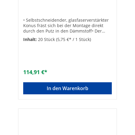
• Selbstschneidender, glasfaserverstärkter
Konus fräst sich bei der Montage direkt
durch den Putz in den Dämmstoff• Der
Anti-Kälte-Konus unterbricht die
Inhalt:
20 Stück
(5,75 €* / 1 Stück)
Wärmebrücke zuverlässig• Thermische
Trennung• Justierbar• Montage ohne
Sonderwerkzeuge, keine
Mutter/Kontermutter oder Distanzhülse
notwendig• Sicherheit durch Verankerung
im Untergrund• Hohe Lasten• Nutzlängen
114,91 €*
von 80 - 240 mm• Kleine Abmessungen in
der AbdeckkappeGeeignet für:• Beton•
Mauerziegel • Kalksandvollstein•
In den Warenkorb
Hohlblocksteine aus Leichtbeton •
Hochlochziegel• Kalksandlochstein •
Porenbeton• Mit vorbohren auch in Holz
einschraubbar Hersteller Art-Nr.:
45689VPE: 20SW [mm]: 10Typ: 8/140
M6Bohrer-ø [mm]: 10Nutzlänge [mm]: 120 -
140Verankerungstiefe [mm]: 60Bohrtiefe
[mm]: 200Marke:
FischerBohrlochdurchmesser [mm]: