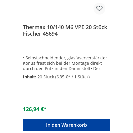
Hochlochziegel: ✓Geeignet für
Hohlblockstein: ✓Geeignet für Porenbeton:
✓
Thermax 10/140 M6 VPE 20 Stück
Fischer 45694
• Selbstschneidender, glasfaserverstärkter
Konus fräst sich bei der Montage direkt
durch den Putz in den Dämmstoff• Der
Anti-Kälte-Konus unterbricht die
Inhalt:
20 Stück
(6,35 €* / 1 Stück)
Wärmebrücke zuverlässig• Thermische
Trennung• Justierbar• Montage ohne
Sonderwerkzeuge, keine
Mutter/Kontermutter oder Distanzhülse
notwendig• Sicherheit durch Verankerung
im Untergrund• Hohe Lasten• Nutzlängen
126,94 €*
von 80 - 240 mm• Kleine Abmessungen in
der AbdeckkappeGeeignet für:• Beton•
Mauerziegel • Kalksandvollstein•
In den Warenkorb
Hohlblocksteine aus Leichtbeton •
Hochlochziegel• Kalksandlochstein •