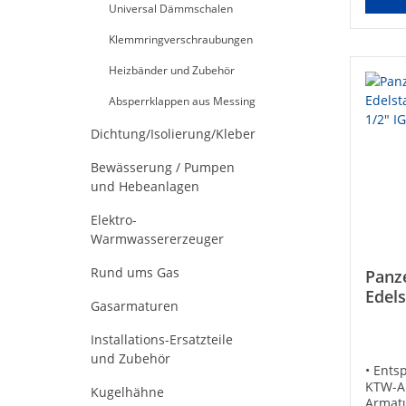
Universal Dämmschalen
Klemmringverschraubungen
Heizbänder und Zubehör
Absperrklappen aus Messing
Dichtung/Isolierung/Kleber
Bewässerung / Pumpen
und Hebeanlagen
Elektro-
Warmwassererzeuger
Rund ums Gas
Panz
Edel
Gasarmaturen
L=80
AG
Installations-Ersatzteile
und Zubehör
• Ents
KTW-A 
Kugelhähne
Armat