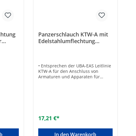
chtung
Panzerschlauch KTW-A mit
r
Edelstahlumflechtung
L=1500mm 3/4" IGÜxAG
• Entsprechen der UBA-EAS Leitlinie
KTW-A für den Anschluss von
Armaturen und Apparaten für
sichtbare und zugängliche
Installation• Gemäß UBA-Positivliste
für Trinkwasser geeignet• Mit
Edelstahldrahtumflechtung und
Anschlüssen aus Messing•
Beständig gegen Frostschutzmittel
auf Glykolbasis in handelsüblicher
17,21 €*
Dosierung bis 50%• Betriebsdruck:
10 bar• Betriebstemperatur: -20 bis
+70°C• Ohne Dichtungen1 x gerade
b
In den Warenkorb