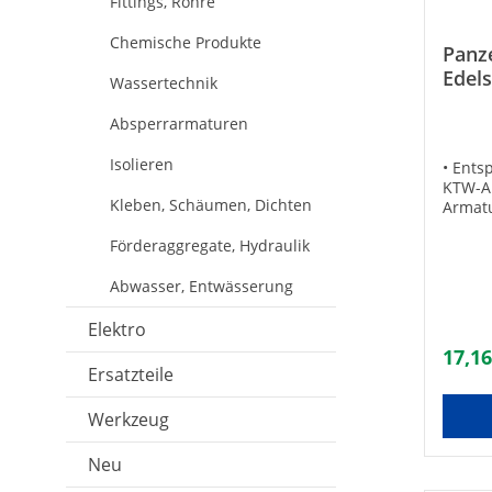
Fittings, Rohre
Chemische Produkte
Panz
Edel
Wassertechnik
L=15
Absperrarmaturen
Isolieren
• Ents
KTW-A 
Kleben, Schäumen, Dichten
Armat
sichtb
Förderaggregate, Hydraulik
Instal
für Tr
Abwasser, Entwässerung
Edelst
Anschl
Bestän
Elektro
auf Gl
17,16
Dosier
Ersatzteile
bar• B
+70°C•
Werkzeug
mit Ü
1500Gr
Neu
rostfr
1500An