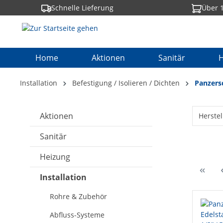
Schnelle Lieferung
Über 1
springen
Zur Hauptnavigation springen
Home
Aktionen
Sanitär
H
Installation
Befestigung / Isolieren / Dichten
Panzers
Aktionen
Herstel
Sanitär
Heizung
Installation
Rohre & Zubehör
Abfluss-Systeme