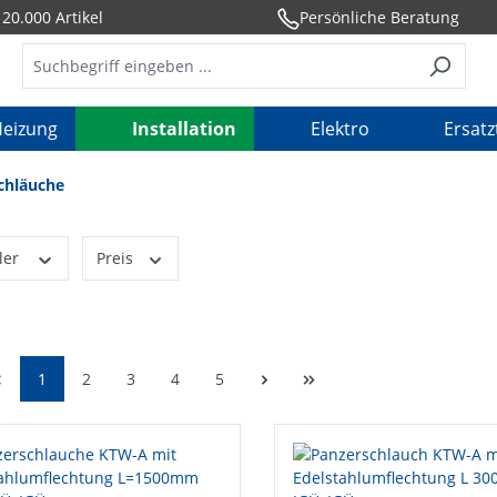
20.000 Artikel
Persönliche Beratung
eizung
Installation
Elektro
Ersatz
chläuche
ler
Preis
1
2
3
4
5