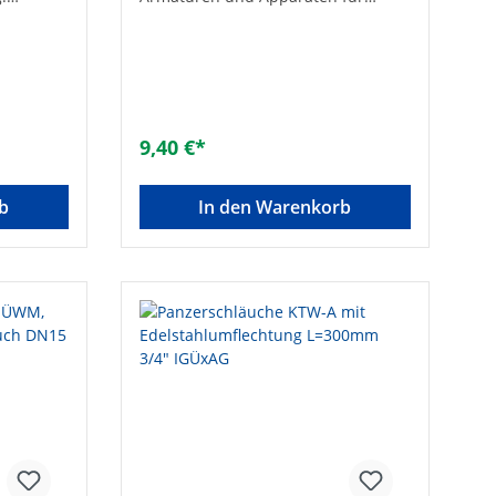
messer
sichtbare und zugängliche
r [mm]:
Installation• Gemäß UBA-Positivliste
:
für Trinkwasser geeignet• Mit
e:
Edelstahldrahtumflechtung und
uckstufe:
Anschlüssen aus Messing•
d zu
Beständig gegen Frostschutzmittel
l
auf Glykolbasis in handelsüblicher
9,40 €*
Dosierung bis 50%• Betriebsdruck:
10 bar• Betriebstemperatur: -20 bis
+70°C• Ohne Dichtungen1 x gerade
b
In den Warenkorb
mit zylindrischem AG, 1 x gerade
mit Überwurf Material:rostfreier
StahlGesamtlänge
[mm]:500Anschluss
1:AußengewindeAnschluss
2:ÜberwurfmutterGeeignet für
Wasser:JaGeeignet für Öl:NeinMax.
Mediumtemperatur (Dauerbetrieb)
[°C]:70Max. Druck [bar]:6Länge
[mm]:500DVGW-Siegel:JaGröße:DN
20 (3/4")Länge [mm]:500