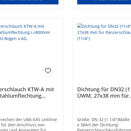
erschlauch KTW-A mit
Dichtung für DN32 (1
stahlumflechtung
ÜWM, 27x38 mm für
0mm 1/2" IGÜ-Bogen x
Panzerschlauch DN3
(11/4")
prechen der UBA-EAS Leitlinie
Größe: DN 32 (1 1/4")Maße
für den Anschluss von
x 38Art der Dichtung:
uren und Apparaten für
PanzerschlauchAusführung