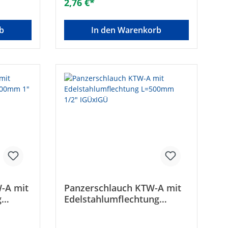
2,76 €*
sdruck:
Dosierung bis 50%• Betriebsdruck:
 -20 bis
10 bar• Betriebstemperatur: -20 bis
rf, mit
+90°C1 x gerade mit zylindrischem
b
In den Warenkorb
0• Mit
AG, 1 x gerade mit Überwurf, mit
ische
integrierter Dichtung, DN 10• Mit
e: DN 10
integrierter Dichtung Länge [mm]:
ahlTyp:
300Größe: DN 10 (3/8")Typ:
0
3/8“Gesamtlänge [mm]: 300
-A mit
Panzerschlauch KTW-A mit
g
Edelstahlumflechtung
gen x
L=500mm 1/2" IGÜxIGÜ