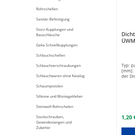
Rohrschellen
Sanitär-Befestigung
Storz-Kupplungen und
Dicht
Bauschläuche
ÜWM,
Geka Schnellkupplungen
Panz
Schlauchschellen
Typ: 
Schlauchverschraubungen
[mm]: 
Schlauchwaren ohne Katalog
der Di
Panze
Schaumpistolen
Flach
[mm]:
Silikone und Montagekleber
21Stär
Faserw
Steinwoll-Rohrschalen
Pressm
PN 10S
1,20 
Stockschrauben,
Gewind
Gewindestangen und
Zubehör