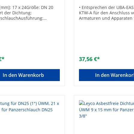
mm]: 17 x 24Größe: DN 20
• Entsprechen der UBA-EAS 
Art der Dichtung:
KTW-A für den Anschluss v
rschlauchAusführung:
Armaturen und Apparaten 
dichtringAußendurchmesser
sichtbare und zugängliche
 24Innendurchmesser [mm]:
Installation• Gemäß UBA-Pos
ke [mm]: 1,8Material:
für Trinkwasser geeignet• 
erkstoffWerkstoffgüte:
Edelstahldrahtumflechtun
aterialFarbe: gelbDruckstufe:
Anschlüssen aus Messing•
tahleinlage: -Passend zu
Beständig gegen Frostschut
emaß NPT: 3/4 Zoll
auf Glykolbasis in handels
€*
37,56 €*
Dosierung bis 50%• Betrieb
10 bar• Betriebstemperatur:
+70°C• Ohne Dichtungen1 
In den Warenkorb
In den Warenkor
mit Überwurf, 1 x 90° Boge
Überwurf Länge [mm]: 150
DN 25 (1")Gesamtlänge [mm