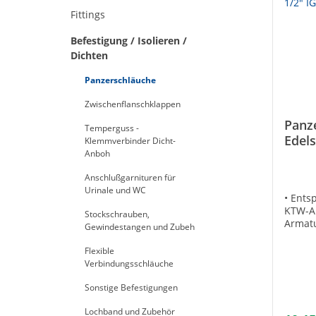
Fittings
Befestigung / Isolieren /
Dichten
Panzerschläuche
Zwischenflanschklappen
Panz
Temperguss -
Edel
Klemmverbinder Dicht-
Anboh
L=15
Anschlußgarnituren für
Urinale und WC
• Ents
KTW-A 
Stockschrauben,
Armat
Gewindestangen und Zubeh
sichtb
Instal
Flexible
für Tr
Verbindungsschläuche
Edelst
Anschl
Sonstige Befestigungen
Bestän
Lochband und Zubehör
auf Gl