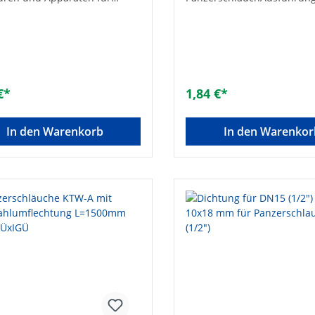
are und zugängliche
FlachdichtringAußendurch
lation• Gemäß UBA-Positivliste
[mm]: 38Innendurchmesse
inkwasser geeignet• Mit
27Stärke [mm]: 1,8Material
ahldrahtumflechtung und
FaserwerkstoffWerkstoffgüt
üssen aus Messing•
PressmaterialFarbe: gelbDr
dig gegen Frostschutzmittel
PN 10Stahleinlage: -Passen
ykolbasis in handelsüblicher
Gewindemaß NPT: 1 1/4 Zol
€*
1,84 €*
ung bis 50%• Betriebsdruck:
• Betriebstemperatur: -20 bis
 Ohne Dichtungen1 x gerade
In den Warenkorb
In den Warenkor
, 1 x 90° Bogen mit Überwurf
[mm]: 800Größe: DN 15
Typ: 1/2“Gesamtlänge [mm]: