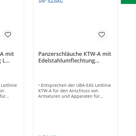
A mit
Panzerschläuche KTW-A mit
 L
Edelstahlumflechtung
L=300mm 3/8" IGÜxAG
Leitlinie
• Entsprechen der UBA-EAS Leitlinie
on
KTW-A für den Anschluss von
für
Armaturen und Apparaten für
sichtbare und zugängliche
itivliste
Installation• Gemäß UBA-Positivliste
Mit
für Trinkwasser geeignet• Mit
g und
Edelstahldrahtumflechtung und
Anschlüssen aus Messing•
zmittel
Beständig gegen Frostschutzmittel
üblicher
auf Glykolbasis in handelsüblicher