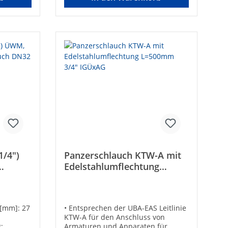
mit zylindrischem AG, 1 x gerade
mit ÜberwurfTechnische
DatenLänge [mm]: 1500Größe: DN
20 (3/4")Material: rostfreier
StahlTyp: 3/4“Gesamtlänge [mm]:
1500
1/4")
Panzerschlauch KTW-A mit
Edelstahlumflechtung
2
L=500mm 3/4" IGÜxAG
 [mm]: 27
• Entsprechen der UBA-EAS Leitlinie
KTW-A für den Anschluss von
:
Armaturen und Apparaten für