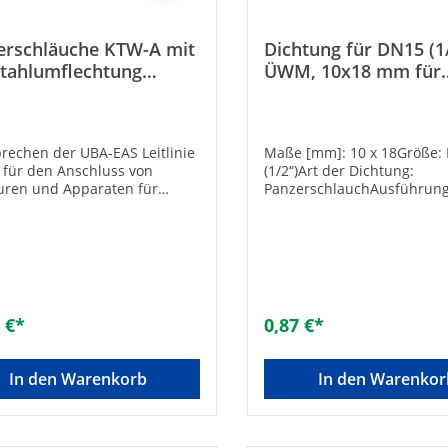
erschläuche KTW-A mit
Dichtung für DN15 (1
stahlumflechtung
ÜWM, 10x18 mm für
00mm 3/4" IGÜxIGÜ
Panzerschlauch DN15 
prechen der UBA-EAS Leitlinie
Maße [mm]: 10 x 18Größe:
für den Anschluss von
(1/2“)Art der Dichtung:
uren und Apparaten für
PanzerschlauchAusführung
are und zugängliche
FlachdichtringAußendurch
lation• Gemäß UBA-Positivliste
[mm]: 18Innendurchmesse
inkwasser geeignet• Mit
10Stärke [mm]: 1,8Material
ahldrahtumflechtung und
FaserwerkstoffWerkstoffgüt
üssen aus Messing•
PressmaterialFarbe: gelbDr
dig gegen Frostschutzmittel
PN 10Stahleinlage: -Passen
ykolbasis in handelsüblicher
Gewindemaß NPT: 1/2 Zoll
 €*
0,87 €*
ung bis 50%• Betriebsdruck: 6
etriebstemperatur: -20 bis
 Ohne Dichtungen 2 x gerade
In den Warenkorb
In den Warenkor
berwurf Länge [mm]:
öße: DN 20 (3/4")Material:
eier StahlGesamtlänge [mm]:
schluss 1: