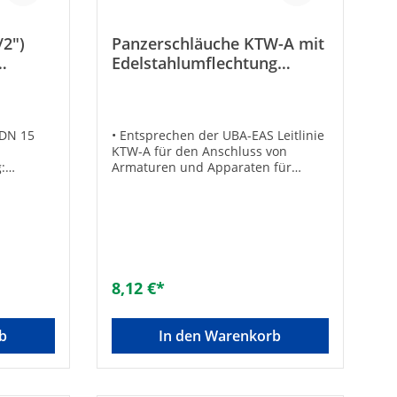
/2")
Panzerschläuche KTW-A mit
Edelstahlumflechtung
(1/2")
L=300mm 3/4" IGÜxAG
 DN 15
• Entsprechen der UBA-EAS Leitlinie
KTW-A für den Anschluss von
:
Armaturen und Apparaten für
messer
sichtbare und zugängliche
r [mm]:
Installation• Gemäß UBA-Positivliste
:
für Trinkwasser geeignet• Mit
e:
Edelstahldrahtumflechtung und
uckstufe:
Anschlüssen aus Messing•
d zu
Beständig gegen Frostschutzmittel
auf Glykolbasis in handelsüblicher
8,12 €*
Dosierung bis 50%• Betriebsdruck:
10 bar• Betriebstemperatur: -20 bis
+70°C• Ohne Dichtungen1 x gerade
b
In den Warenkorb
mit zylindrischem AG, 1 x gerade
mit ÜberwurfTechnische
DatenLänge [mm]: 300Größe: DN 20
(3/4")Typ: 3/4“Gesamtlänge [mm]: