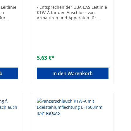
Leitlinie
• Entsprechen der UBA-EAS Leitlinie
on
KTW-A für den Anschluss von
für
Armaturen und Apparaten für
sichtbare und zugängliche
itivliste
Installation• Gemäß UBA-Positivliste
Mit
für Trinkwasser geeignet• Mit
g und
Edelstahldrahtumflechtung und
Anschlüssen aus Messing•
zmittel
Beständig gegen Frostschutzmittel
üblicher
auf Glykolbasis in handelsüblicher
5,63 €*
sdruck:
Dosierung bis 50%• Betriebsdruck:
 -20 bis
10 bar• Betriebstemperatur: -20 bis
x gerade
+70°C• Ohne Dichtungen2 x gerade
b
In den Warenkorb
n mit
mit ÜberwurfTechnische
0Größe:
DatenLänge [mm]: 500Größe: DN 15
]: 1500
(1/2")Typ: 1/2“Gesamtlänge [mm]:
500