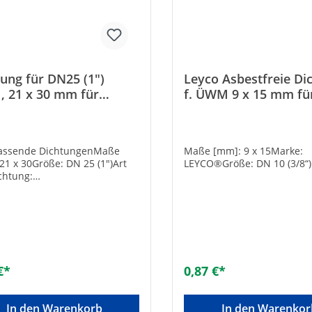
ung für DN25 (1")
Leyco Asbestfreie Di
 21 x 30 mm für
f. ÜWM 9 x 15 mm fü
erschlauch DN25 (1")
Panzerschlauch 3/8"
passende DichtungenMaße
Maße [mm]: 9 x 15Marke:
21 x 30Größe: DN 25 (1")Art
LEYCO®Größe: DN 10 (3/8“)
chtung:
rschlauchAusführung:
dichtringAußendurchmesser
 30Innendurchmesser [mm]:
ke [mm]: 1,8Material:
erkstoffWerkstoffgüte:
aterialFarbe: gelbDruckstufe:
tahleinlage: -Passend zu
€*
0,87 €*
emaß NPT: 1 Zoll
In den Warenkorb
In den Warenkor