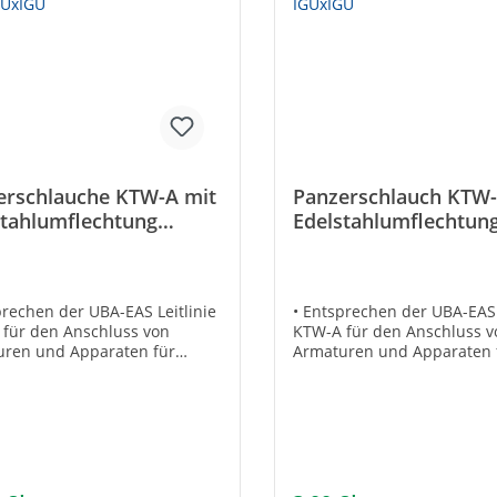
erschlauche KTW-A mit
Panzerschlauch KTW-
stahlumflechtung
Edelstahlumflechtung
00mm 1/2" IGÜxIGÜ
300mm 3/8" IGÜxIGÜ
prechen der UBA-EAS Leitlinie
• Entsprechen der UBA-EAS 
für den Anschluss von
KTW-A für den Anschluss v
uren und Apparaten für
Armaturen und Apparaten 
are und zugängliche
sichtbare und zugängliche
lation• Gemäß UBA-Positivliste
Installation• Gemäß UBA-Pos
inkwasser geeignet• Mit
für Trinkwasser geeignet• 
ahldrahtumflechtung und
Edelstahldrahtumflechtun
üssen aus Messing•
Anschlüssen aus Messing•
dig gegen Frostschutzmittel
Beständig gegen Frostschut
ykolbasis in handelsüblicher
auf Glykolbasis in handels