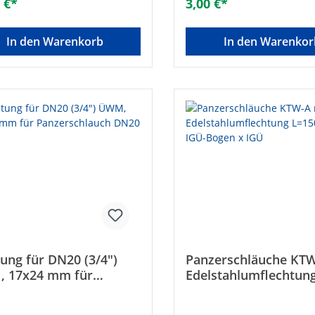
 €*
3,00 €*
ung bis 50%• Betriebsdruck:
Dosierung bis 50%• Betrieb
• Betriebstemperatur: -20 bis
10 bar• Betriebstemperatur:
 Ohne Dichtungen2 x gerade
+90°C2 x gerade mit Überwu
In den Warenkorb
In den Warenkor
berwurfTechnische
integrierter Dichtung, DN 1
Länge [mm]: 1500Größe: DN
integrierter DichtungTechn
2")Typ: 1/2“Gesamtlänge [mm]:
DatenLänge [mm]: 300Größ
(3/8")Material: rostfreier St
3/8“Gesamtlänge [mm]: 30
ung für DN20 (3/4")
Panzerschläuche KTW
 17x24 mm für
Edelstahlumflechtun
erschlauch DN20 (3/4")
L=1500mm 1" IGÜ-Bo
IGÜ