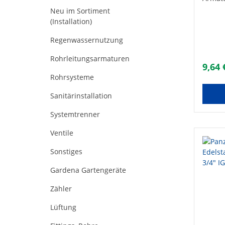
sichtb
Neu im Sortiment
Instal
(Installation)
für Tr
Edelst
Regenwassernutzung
Anschl
Bestän
Rohrleitungsarmaturen
auf Gl
9,64 
Dosier
Rohrsysteme
10 bar
+70°C•
Sanitärinstallation
mit AG
Länge 
Systemtrenner
(1/2")
800
Ventile
Sonstiges
Gardena Gartengeräte
Zähler
Lüftung