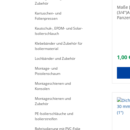
Zubehör
Maße [
(3/4")
Kartuschen- und
Panze
Folienpressen
Flach
[mm]:
Kautschuk-, EPDM- und Solar-
17Stär
Isolierschlauch
Faserw
Klebebänder und Zubehör für
Pressm
Isoliermaterial
PN 10S
Gewind
1,00 
Lochbänder und Zubehör
Montage- und
Pistolenschaum
Montageschienen und
Konsolen
Montageschienen und
Zubehör
PE-Isolierschläuche und
Isolierstreifen
Rohrisolierung mit PVC-Folie