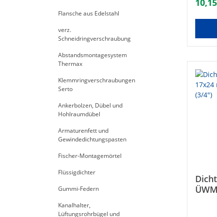
10,15
Dosier
Flansche aus Edelstahl
10 bar
+70°C•
verz.
mit Ü
Schneidringverschraubung
Daten
15 (1/
Abstandsmontagesystem
1500
Thermax
Klemmringverschraubungen
Serto
Ankerbolzen, Dübel und
Hohlraumdübel
Armaturenfett und
Gewindedichtungspasten
Fischer-Montagemörtel
Flüssigdichter
Dicht
ÜWM,
Gummi-Federn
Panz
Kanalhalter,
Lüftungsrohrbügel und