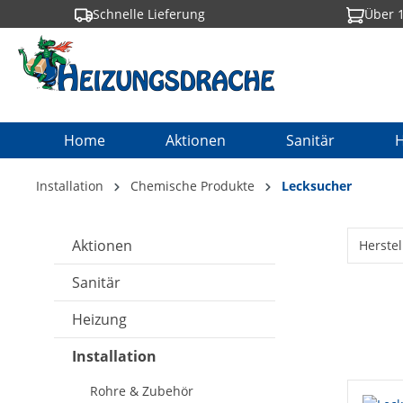
Schnelle Lieferung
Über 1
springen
Zur Hauptnavigation springen
Home
Aktionen
Sanitär
H
Installation
Chemische Produkte
Lecksucher
Aktionen
Herstel
Sanitär
Heizung
Installation
Rohre & Zubehör