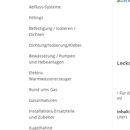
Abfluss-Systeme
Fittings
Befestigung / Isolieren /
Dichten
Dichtung/Isolierung/Kleber
Bewässerung / Pumpen
und Hebeanlagen
Leck
Elektro-
Warmwassererzeuger
Rund ums Gas
• Für 
ml
Gasarmaturen
Installations-Ersatzteile
Inhalt
Liter)
und Zubehör
Kugelhähne