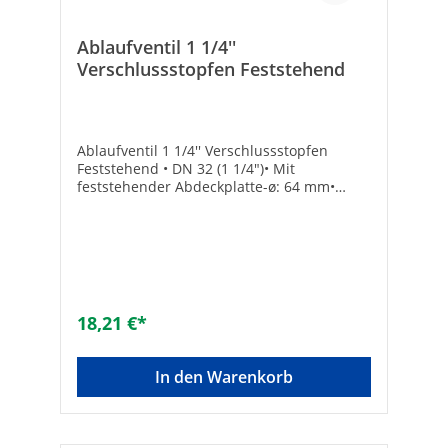
Ablaufventil 1 1/4''
Verschlussstopfen Feststehend
Ablaufventil 1 1/4'' Verschlussstopfen
Feststehend • DN 32 (1 1/4")• Mit
feststehender Abdeckplatte-ø: 64 mm•
Länge: 60 mm• Mit Überlauf Durchmesser
[mm]: 64Oberflächenschutz: poliertMit
Überlauf: ✓
18,21 €*
In den Warenkorb