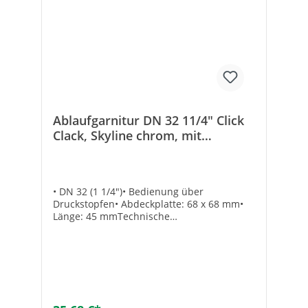
Rohrdurchmesser Auslass [mm]: 32Mit
Abflussbogen: -
Ablaufgarnitur DN 32 11/4" Click
Clack, Skyline chrom, mit
Überlauf
• DN 32 (1 1/4")• Bedienung über
Druckstopfen• Abdeckplatte: 68 x 68 mm•
Länge: 45 mmTechnische
DatenAusführung: mit Überlauf