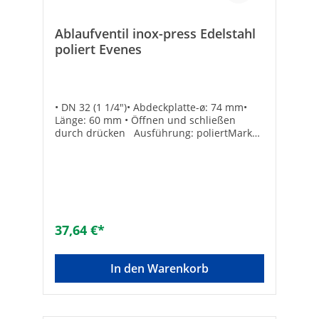
Ablaufventil inox-press Edelstahl
poliert Evenes
• DN 32 (1 1/4")• Abdeckplatte-ø: 74 mm•
Länge: 60 mm • Öffnen und schließen
durch drücken Ausführung: poliertMarke:
evenesfür Normalbadewannen: -für
Sonderbadewannen: -Farbe des Oberteils:
Material-EigenfarbeGeeignet für
Badewanne: -Geeignet für Duschwanne: -
Geeignet für Spülbecken: -Geeignet für
Bidet: -inkl. Geruchsverschluss: -
Oberflächenschutz: poliertKomplett
37,64 €*
verschließend: ✓Mit 45° Ablaufbogen: -Mit
Abfallstopfen: ✓Mit Hebemechanismus: -
Mit Hubstange: -Mit Kette: -Mit
In den Warenkorb
Resteschale: -Popup-Modell: ✓Werkstoff
des Oberteils: EdelstahlMit Seil: -Mit
Standrohr: -Komplett verschließend:
✓Werkstoff des Unterteils: