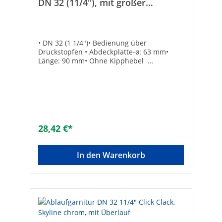
DN 32 (11/4''), mit großer
Abdeckplatte 63mm
• DN 32 (1 1/4")• Bedienung über
Druckstopfen • Abdeckplatte-ø: 63 mm•
Länge: 90 mm• Ohne Kipphebel
Ausführung: mit Überlauffür
Normalbadewannen: -für
Sonderbadewannen: -Farbe des Oberteils:
ChromoptikGeeignet für Badewanne: -
Geeignet für Duschwanne: -Geeignet für
Spülbecken: -Geeignet für Bidet: -inkl.
Geruchsverschluss: -Oberflächenschutz:
28,42 €*
poliertKomplett verschließend: ✓Mit 45°
Ablaufbogen: -Mit Abfallstopfen: ✓Mit
Hebemechanismus: -Mit Hubstange: -Mit
In den Warenkorb
Kette: -Mit Resteschale: -Popup-Modell:
✓Werkstoff des Oberteils: MessingMit Seil:
-Mit Standrohr: -Komplett verschließend:
✓Werkstoff des Unterteils:
MessingNenninnendurchmesser Auslass: 1
1/4 Zoll (32)Mit Überlauf: ✓Für Waschtische
geeignet: ✓Anschluss Austritt:
Außengewinde konisch (NPT)Äußerer