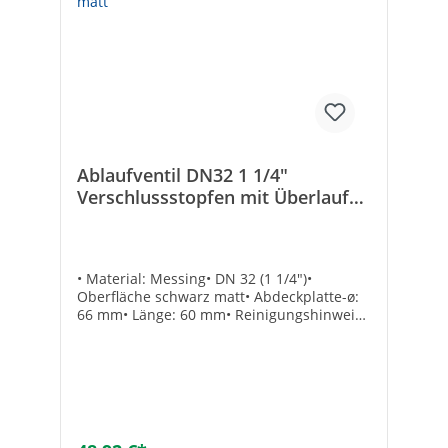
Rohrdurchmesser Auslass [mm]: 32Mit
Abflussbogen: -
Ablaufventil DN32 1 1/4"
Verschlussstopfen mit Überlauf
Schwarz matt
• Material: Messing• DN 32 (1 1/4")•
Oberfläche schwarz matt• Abdeckplatte-ø:
66 mm• Länge: 60 mm• Reinigungshinweis:
Keine scheuernden Reinigungsmittel oder
Mikrofasertücher verwendenTechnische
DatenAusführung: mit Überlauf