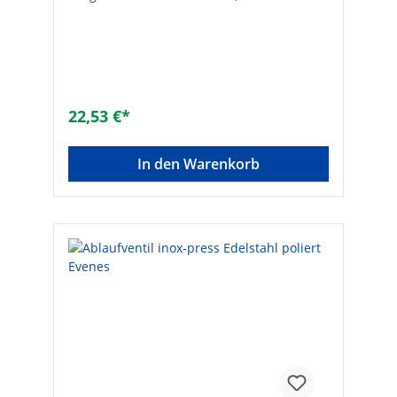
Kipphebel für Normalbadewannen: -für
Sonderbadewannen: -Farbe des Oberteils:
ChromoptikGeeignet für Badewanne: -
Geeignet für Duschwanne: -Geeignet für
Spülbecken: -Geeignet für Bidet: -inkl.
Geruchsverschluss: -Oberflächenschutz:
poliertKomplett verschließend: ✓Mit 45°
22,53 €*
Ablaufbogen: -Mit Abfallstopfen: ✓Mit
Hebemechanismus: -Mit Hubstange: -Mit
Kette: -Mit Resteschale: -Popup-Modell:
In den Warenkorb
✓Mit Seil: -Mit Standrohr: -Komplett
verschließend: ✓Nenninnendurchmesser
Auslass: 1 1/4 Zoll (32)Mit Überlauf: ✓Für
Waschtische geeignet: ✓Anschluss Austritt:
AußengewindeÄußerer Rohrdurchmesser
Auslass [mm]: 32Mit Abflussbogen: -