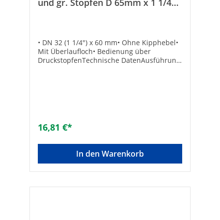
und gr. Stopfen D 65mm x 1 1/4"
x 60mm
• DN 32 (1 1/4") x 60 mm• Ohne Kipphebel•
Mit Überlaufloch• Bedienung über
DruckstopfenTechnische DatenAusführung:
Großer Excenterstopfen ø 65 mmTyp:
Schaftventil
16,81 €*
In den Warenkorb