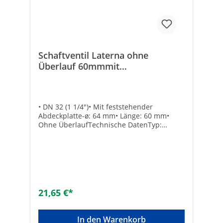
Schaftventil Laterna ohne
Überlauf 60mmmit
feststehendem großem Stopfen
• DN 32 (1 1/4")• Mit feststehender
Abdeckplatte-ø: 64 mm• Länge: 60 mm•
Ohne ÜberlaufTechnische DatenTyp:
SchaftventilOberflächenschutz: poliertMit
Überlauf: -
21,65 €*
In den Warenkorb