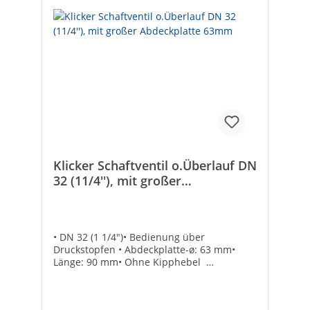
EdelstahlNenninnendurchmesser Auslass:
1 1/4 Zoll (32)Mit Überlauf: -Für
Waschtische geeignet: ✓Anschluss Austritt:
AußengewindeÄußerer Rohrdurchmesser
Auslass [mm]: 32Mit Abflussbogen: -
Klicker Schaftventil o.Überlauf DN
32 (11/4''), mit großer
Abdeckplatte 63mm
• DN 32 (1 1/4")• Bedienung über
Druckstopfen • Abdeckplatte-ø: 63 mm•
Länge: 90 mm• Ohne Kipphebel
Ausführung: ohne Überlauffür
Normalbadewannen: -für
Sonderbadewannen: -Farbe des Oberteils: