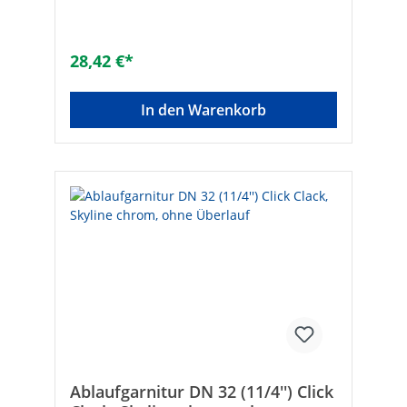
ChromoptikGeeignet für Badewanne: -
Geeignet für Duschwanne: -Geeignet für
Spülbecken: -Geeignet für Bidet: -inkl.
Geruchsverschluss: -Oberflächenschutz:
28,42 €*
poliertKomplett verschließend: ✓Mit 45°
Ablaufbogen: -Mit Abfallstopfen: ✓Mit
Hebemechanismus: -Mit Hubstange: -Mit
In den Warenkorb
Kette: -Mit Resteschale: -Popup-Modell:
✓Werkstoff des Oberteils: MessingMit Seil:
-Mit Standrohr: -Komplett verschließend:
✓Werkstoff des Unterteils:
MessingNenninnendurchmesser Auslass: 1
1/4 Zoll (32)Mit Überlauf: -Für Waschtische
geeignet: ✓Anschluss Austritt:
Außengewinde konisch (NPT)Äußerer
Rohrdurchmesser Auslass [mm]: 32Mit
Abflussbogen: -
Ablaufgarnitur DN 32 (11/4'') Click