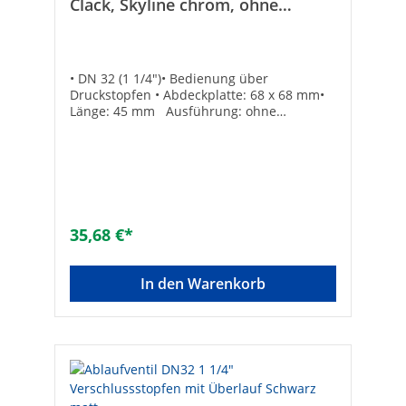
Clack, Skyline chrom, ohne
Überlauf
• DN 32 (1 1/4")• Bedienung über
Druckstopfen • Abdeckplatte: 68 x 68 mm•
Länge: 45 mm Ausführung: ohne
ÜberlaufMarke: evenesfür
Normalbadewannen: -für
Sonderbadewannen: -Farbe des Oberteils:
ChromoptikGeeignet für Badewanne: -
Geeignet für Duschwanne: -Geeignet für
Spülbecken: -Geeignet für Bidet: -inkl.
Geruchsverschluss: -Oberflächenschutz:
35,68 €*
poliertKomplett verschließend: ✓Mit 45°
Ablaufbogen: -Mit Abfallstopfen: ✓Mit
Hebemechanismus: -Mit Hubstange: -Mit
In den Warenkorb
Kette: -Mit Resteschale: -Popup-Modell:
✓Werkstoff des Oberteils: MessingMit Seil:
-Mit Standrohr: -Komplett verschließend:
✓Werkstoff des Unterteils:
MessingNenninnendurchmesser Auslass: 1
1/4 Zoll (32)Mit Überlauf: ✓Für Waschtische
geeignet: ✓Anschluss Austritt:
Außengewinde konisch (NPT)Äußerer