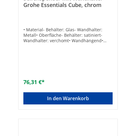
Grohe Essentials Cube, chrom
• Material- Behälter: Glas- Wandhalter:
Metall• Oberfläche- Behälter: satiniert-
Wandhalter: verchomt• Wandhängend•
Füllinhalt: 160 ml• Maße (B x H x T): 72 x
157 x 126 mm• Mit Wandhalter• Inkl.
Befestigung Hersteller Art-Nr.:
40756001Marke: GROHEEAN:
4005176328381Grundform: rundMaterial
des Flakons: MattglasMaterial Pumpe
(Bedienelement): MetallWerkstoff des
76,31 €*
Halters/Gehäuses: MetallOberfläche
Bedienelement:
verchromtOberflächenbehandlung:
In den Warenkorb
poliertGlanzgrad:
glänzendAusführungsform:
EinzelAusführung Abdeckrosette:
rechteckigBefestigungsart:
schraubenMontage: WandAbschließbar: -
Farbe des Halters: ChromAkzentfarbe:
ohneBerührungslos: -Mit wechselbarer