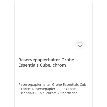
Reservepapierhalter Grohe
Essentials Cube, chrom
Reservepapierhalter Grohe Essentials Cub
e,chrom Reservepapierhalter Grohe
Essentials Cub e, chrom - Oberfläche:
Verchromt - Material: Metall - Verdeckte
Befestigung - Höhe: 121 mm - Ausladung:
60 mm