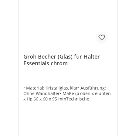
Groh Becher (Glas) für Halter
Essentials chrom
• Material: Kristallglas, klar• Ausführung:
Ohne Wandhalter• Maße (ø oben x ø unten
x H): 66 x 60 x 95 mmTechnische
DatenHersteller Art-Nr.: 40372001Typ:
BecherMarke: GROHEEAN: 4005176326226