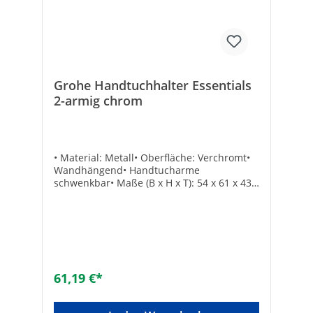
Grohe Handtuchhalter Essentials
2-armig chrom
• Material: Metall• Oberfläche: Verchromt•
Wandhängend• Handtucharme
schwenkbar• Maße (B x H x T): 54 x 61 x 439
mm• Rosette ø: 54 mm• Inkl.
BefestigungTechnische DatenHersteller
Art-Nr.: 40371001Marke: GROHEEAN:
4005176326318Material: MetallForm:
Stange
61,19 €*