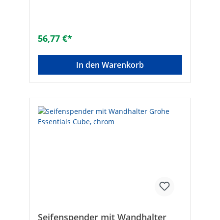
4005176328374Wandmontage:
schraubenMaterial:
KeramikOberflächenschutz:
verchromtAusführung Abdeckrosette:
56,77 €*
rechteckigOberflächenbehandlung:
poliertProfil: flacher StabFarbe:
ChromAkzentfarbe: ohneWandmontage:
In den Warenkorb
✓Freistehend: -Mit Bechern/ Gläsern: -
Verdeckte Befestigung: ✓Mit
Befestigungsmaterial: ✓Tiefe [mm]: 107
Seifenspender mit Wandhalter