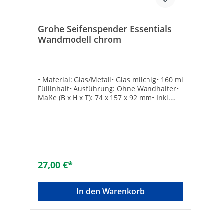
Grohe Seifenspender Essentials
Wandmodell chrom
• Material: Glas/Metall• Glas milchig• 160 ml
Füllinhalt• Ausführung: Ohne Wandhalter•
Maße (B x H x T): 74 x 157 x 92 mm• Inkl.
BefestigungTechnische DatenHersteller
Art-Nr.: 40394001Marke: GROHE
27,00 €*
In den Warenkorb