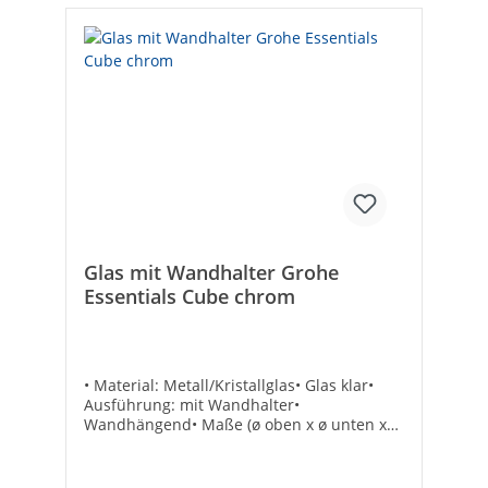
Glas mit Wandhalter Grohe
Essentials Cube chrom
• Material: Metall/Kristallglas• Glas klar•
Ausführung: mit Wandhalter•
Wandhängend• Maße (ø oben x ø unten x
H): 66 x 60 x 95 mm• Ausladung: 107 mm•
Inkl. Befestigung Hersteller Art-Nr.:
40755001Marke: GROHEEAN: