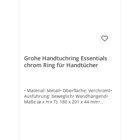
Abdeckkappe/ Rosette: -Platten-/
Waschtischmontage: -Batteriebetrieben: -
Mit Diebstahlsicherung: -Verdeckte
Befestigung: ✓Mit Befestigungsmaterial:
✓Höhe [mm]: 157Breite [mm]: 72Tiefe
[mm]: 126Antibakterielle Behandlung: -
Grohe Handtuchring Essentials
chrom Ring für Handtücher
• Material: Metall• Oberfläche: Verchromt•
Ausführung: beweglich• Wandhängend•
Maße (ø x H x T): 180 x 201 x 44 mm•
Rosette ø: 54 mm• Inkl.
BefestigungTechnische DatenHersteller
Art-Nr.: 40365001Marke: GROHEEAN:
4005176326240Material: MetallForm: Ring
rund