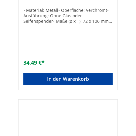
• Material: Metall• Oberfläche: Verchromt•
Ausführung: Ohne Glas oder
Seifenspender• Maße (ø x T): 72 x 106 mm•
Rosette ø: 54 mm• Inkl.
BefestigungTechnische DatenHersteller
Art-Nr.: 40369001Typ: HalterMarke:
GROHEEAN: 4005176326196Material: Metall
34,49 €*
In den Warenkorb