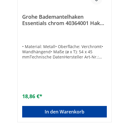
Grohe Bademantelhaken
Essentials chrom 40364001 Haken
Wandhaken
• Material: Metall• Oberfläche: Verchromt•
Wandhängend• Maße (ø x T): 54 x 45
mmTechnische DatenHersteller Art-Nr.:
40364001Marke: GROHEEAN:
4005176326332
18,86 €*
In den Warenkorb