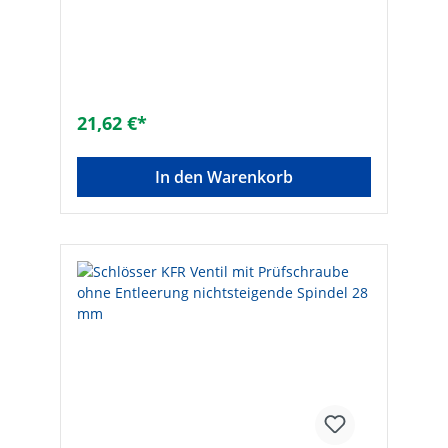
Druck: 10 bar• Dichtung: EPDM• Material:
Messing• Mit Fettkammerspindel• Eingang:
Lötanschluss• Ausgang: Lötverschraubung
konisch-dichtend• Mit
Rückflussverhinderer• Mit
PrüfschraubeTechnische DatenHersteller
Art-Nr.: 0016701500001Lötanschluss: 15
21,62 €*
mmMarke: SCHLÖSSEREAN: 4044997118016
In den Warenkorb