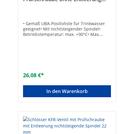
nichtsteigende Spindel 22 mm
• Gemäß UBA-Positivliste für Trinkwasser
geeignet• Mit nichtsteigender Spindel•
Betriebstemperatur: max. +90°C• Max.
Druck: 10 bar• Dichtung: EPDM• Material:
Messing• Mit Fettkammerspindel• Eingang:
Lötanschluss• Ausgang: Lötverschraubung
konisch-dichtend• Mit
Rückflussverhinderer• Mit
PrüfschraubeTechnische DatenHersteller
Art-Nr.: 0016702200001Lötanschluss: 22
26,08 €*
mmMarke: SCHLÖSSEREAN: 4044997118078
In den Warenkorb