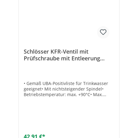
Schlösser KFR-Ventil mit
Prüfschraube mit Entleerung
nichtsteigende Spindel 28 mm
• Gemäß UBA-Positivliste für Trinkwasser
geeignet• Mit nichtsteigender Spindel•
Betriebstemperatur: max. +90°C• Max.
Druck: 10 bar• Dichtung: EPDM• Material:
Messing• Mit Fettkammerspindel• Eingang:
Lötanschluss• Ausgang: Lötverschraubung
konisch-dichtend• Mit
Rückflussverhinderer• Mit
PrüfschraubeTechnische DatenHersteller
Art-Nr.: 0016752800001Lötanschluss: 28
42,91 €*