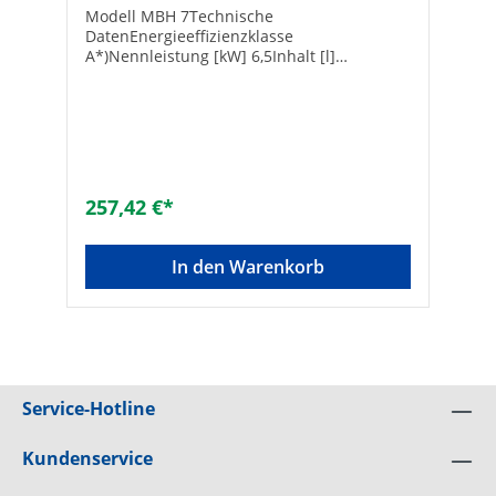
Modell MBH 7Technische
DatenEnergieeffizienzklasse
A*)Nennleistung [kW] 6,5Inhalt [l]
0,2Zulässiger Betriebsdruck [MPa (bar)] 1
(10)Wasseranschlüsse (Schraubanschlüsse)
DN 10 3/8“Warmwasserleistung bei Δt = 25
K 1) [l/min] 3,7Einschalt- max.
Durchflussmenge [l/min] 2,4Spannung [V
AC] 2~ / PE 400Nennstrom [A] 16,3Min.
erforderlicher Kabelquerschnitt [mm2]
257,42 €*
2,5IES® Blankdraht-Heizsystem 2) [Ω cm]
1100ca. Gewicht mit Wasserfüllung [kg]
1,5Abmessungen (B x H x T) [mm] 186 x 135
In den Warenkorb
x 87Feuchtigkeitsstufe nach VDE IP 25
Technische DatenHersteller Art-Nr.: 1500-
16007Typ: MBH 7Spannung [V]: 2~/PE
400kWatt: 6,5Marke: CLAGE® Montage nur
durch Fachpersonal zulässig!
Service-Hotline
Kundenservice