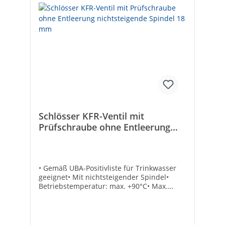
Schlösser KFR-Ventil mit
Prüfschraube ohne Entleerung
nichtsteigende Spindel 18 mm
• Gemäß UBA-Positivliste für Trinkwasser
geeignet• Mit nichtsteigender Spindel•
Betriebstemperatur: max. +90°C• Max.
Druck: 10 bar• Dichtung: EPDM• Material:
Messing• Mit Fettkammerspindel• Eingang:
Lötanschluss• Ausgang: Lötverschraubung
konisch-dichtend• Mit