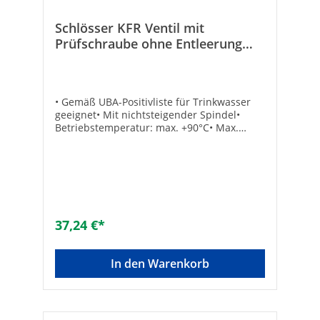
Schlösser KFR Ventil mit
Prüfschraube ohne Entleerung
nichtsteigende Spindel 28 mm
• Gemäß UBA-Positivliste für Trinkwasser
geeignet• Mit nichtsteigender Spindel•
Betriebstemperatur: max. +90°C• Max.
Druck: 10 bar• Dichtung: EPDM• Material:
Messing• Mit Fettkammerspindel• Eingang:
Lötanschluss• Ausgang: Lötverschraubung
konisch-dichtend• Mit
Rückflussverhinderer• Mit
PrüfschraubeTechnische DatenHersteller
Art-Nr.: 0016702800001Lötanschluss: 28
37,24 €*
mmMarke: SCHLÖSSEREAN: 4044997118108
In den Warenkorb