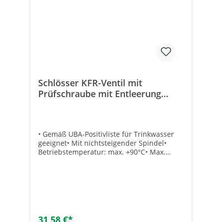
Schlösser KFR-Ventil mit
Prüfschraube mit Entleerung
nichtsteigende Spindel 22 mm
• Gemäß UBA-Positivliste für Trinkwasser
geeignet• Mit nichtsteigender Spindel•
Betriebstemperatur: max. +90°C• Max.
Druck: 10 bar• Dichtung: EPDM• Material:
Messing• Mit Fettkammerspindel• Eingang:
Lötanschluss• Ausgang: Lötverschraubung
konisch-dichtend• Mit
Rückflussverhinderer• Mit
PrüfschraubeTechnische DatenHersteller
Art-Nr.: 0016752200001Lötanschluss: 22
31,58 €*