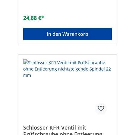
Rückflussverhinderer• Mit
PrüfschraubeTechnische DatenHersteller
Art-Nr.: 0016701800001Lötanschluss: 18
24,88 €*
mmMarke: SCHLÖSSEREAN: 4044997118047
In den Warenkorb
Schlösser KFR Ventil mit
Prüfschraube ohne Entleerung