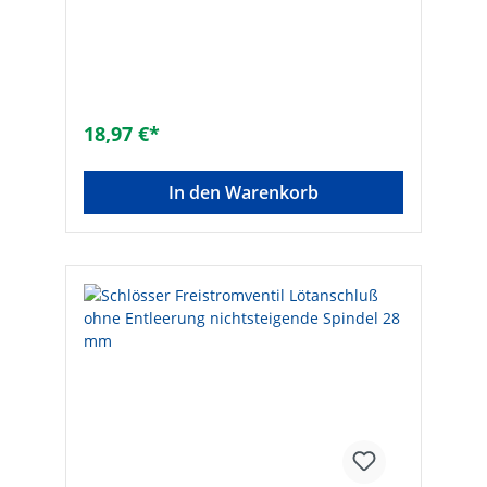
Druck: 10 bar• Dichtung: EPDM• Material:
Messing• Mit Fettkammerspindel• Eingang:
Lötanschluss• Ausgang: Lötverschraubung
konisch-dichtend• Ohne
EntleerungTechnische DatenHersteller Art-
Nr.: 0015701500001Lötanschluss: 15
mmMarke: SCHLÖSSEREAN: 4044997115893
18,97 €*
In den Warenkorb