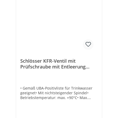
Schlösser KFR-Ventil mit
Prüfschraube mit Entleerung
nichtsteigende Spindel 15 mm
• Gemäß UBA-Positivliste für Trinkwasser
geeignet• Mit nichtsteigender Spindel•
Betriebstemperatur: max. +90°C• Max.
Druck: 10 bar• Dichtung: EPDM• Material:
Messing• Mit Fettkammerspindel• Eingang:
Lötanschluss• Ausgang: Lötverschraubung
konisch-dichtend• Mit