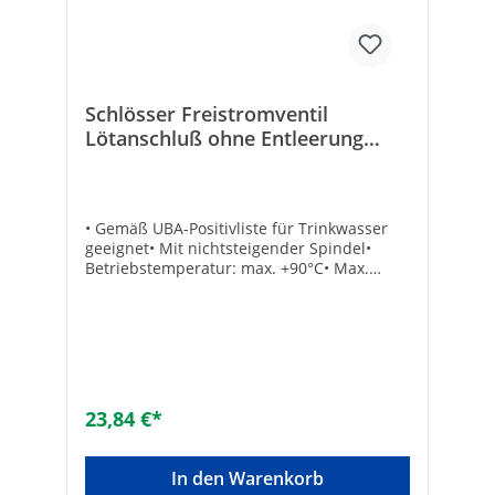
Schlösser Freistromventil
Lötanschluß ohne Entleerung
nichtsteigende Spindel 22 mm
• Gemäß UBA-Positivliste für Trinkwasser
geeignet• Mit nichtsteigender Spindel•
Betriebstemperatur: max. +90°C• Max.
Druck: 10 bar• Dichtung: EPDM• Material:
Messing• Mit Fettkammerspindel• Eingang:
Lötanschluss• Ausgang: Lötverschraubung
konisch-dichtend• Ohne
EntleerungTechnische DatenHersteller Art-
Nr.: 0015702200001Lötanschluss: 22
mmMarke: SCHLÖSSEREAN: 4044997115916
23,84 €*
In den Warenkorb