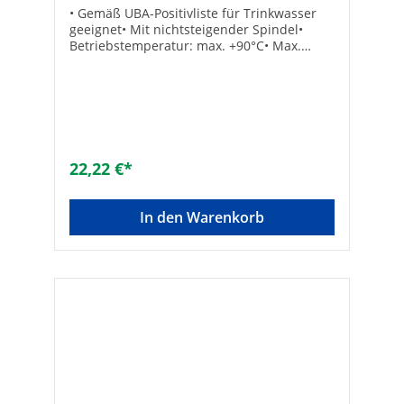
• Gemäß UBA-Positivliste für Trinkwasser
geeignet• Mit nichtsteigender Spindel•
Betriebstemperatur: max. +90°C• Max.
Druck: 10 bar• Dichtung: EPDM• Material:
Messing• Mit Fettkammerspindel• Eingang:
Lötanschluss• Ausgang: Lötverschraubung
konisch-dichtend• Ohne
EntleerungTechnische DatenHersteller Art-
Nr.: 0015701800001Lötanschluss: 18
mmMarke: SCHLÖSSEREAN: 4044997115909
22,22 €*
In den Warenkorb