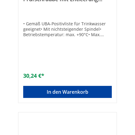
nichtsteigende Spindel 18 mm
• Gemäß UBA-Positivliste für Trinkwasser
geeignet• Mit nichtsteigender Spindel•
Betriebstemperatur: max. +90°C• Max.
Druck: 10 bar• Dichtung: EPDM• Material:
Messing• Mit Fettkammerspindel• Eingang:
Lötanschluss• Ausgang: Lötverschraubung
konisch-dichtend• Mit
Rückflussverhinderer• Mit
PrüfschraubeTechnische DatenHersteller
Art-Nr.: 0016751800001Lötanschluss: 18
30,24 €*
mmMarke: SCHLÖSSEREAN: 4044997118511
In den Warenkorb