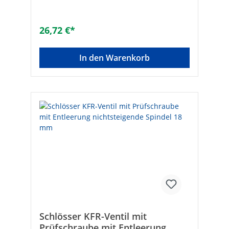
Rückflussverhinderer• Mit
PrüfschraubeTechnische DatenHersteller
Art-Nr.: 0016751500001Lötanschluss: 15
26,72 €*
mmMarke: SCHLÖSSEREAN: 4044997118504
In den Warenkorb
Schlösser KFR-Ventil mit
Prüfschraube mit Entleerung