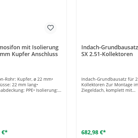
100Gewicht [kg]:45Herstelle
Nr.:130101125 Artikel von der
Rückgabe ausgeschlossen.
mosifon mit Isolierung
Indach-Grundbausatz
 mm Kupfer Anschluss
SX 2.51-Kollektoren
on-Rohr: Kupfer, ø 22 mm•
Indach-Grundbausatz für 2 
üsse: 22 mm lang•
Kollektoren Zur Montage i
abdeckung: PPE• Isolierung:
Ziegeldach, komplett mit
lwolle• Maße (L x B x H): 220 x
Eindeckrahmen aus Alumin
20 mm Der thermische
mehr als 2 Kollektoren in R
eb wird durch eine
müssen 1 oder mehr Erwei
kraftbremse nicht immer
Sets dazubestellt werden.z.
dert. Durch den Einsatz eines
Kollektoren = 1x Grundbau-
sifons wird eine Zirkulation
Erweiterungs-Sets Hersteller Art-
ißen Speicher zu den kalten
Nr.: 810006008 Typ: SX 2,51 -
 €*
682,98 €*
toren sicher unterbunden,
Grundbau-Set für: 2 Ko