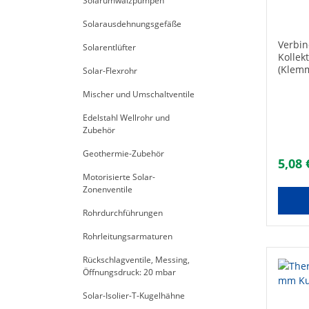
Solarumwälzpumpen
(Kle
22m
Solarausdehnungsgefäße
Verbin
Solarentlüfter
Kollek
(Klem
Solar-Flexrohr
Größe:
eines 
Mischer und Umschaltventile
Verbin
Edelstahl Wellrohr und
Serie 
Zubehör
Versch
Geothermie-Zubehör
5,08 
Motorisierte Solar-
Zonenventile
Rohrdurchführungen
Rohrleitungsarmaturen
Rückschlagventile, Messing,
Öffnungsdruck: 20 mbar
Solar-Isolier-T-Kugelhähne