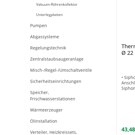
Vakuum-Röhrenkollektor
Unterlegplatten
Pumpen
Abgassysteme
Ther
Regelungstechnik
Ø 22
Zentralstaubsaugeranlage
Misch-/Regel-/Umschaltventile
• Siph
Sicherheitseinrichtungen
Anschl
Siphon
Speicher,
Minera
Frischwasserstationen
60 x 3
Auftri
Wärmeerzeuger
Schwer
verhin
Thermo
Ölinstallation
vom he
43,48
Kollek
Verteiler, Heizkreissets,