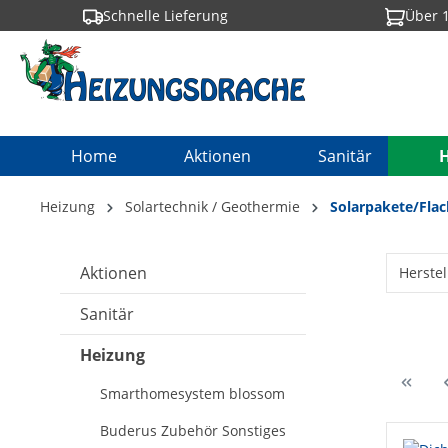
Schnelle Lieferung
Über 1
springen
Zur Hauptnavigation springen
Home
Aktionen
Sanitär
Heizung
Solartechnik / Geothermie
Solarpakete/Flac
Aktionen
Herstel
Sanitär
Heizung
Smarthomesystem blossom
Buderus Zubehör Sonstiges