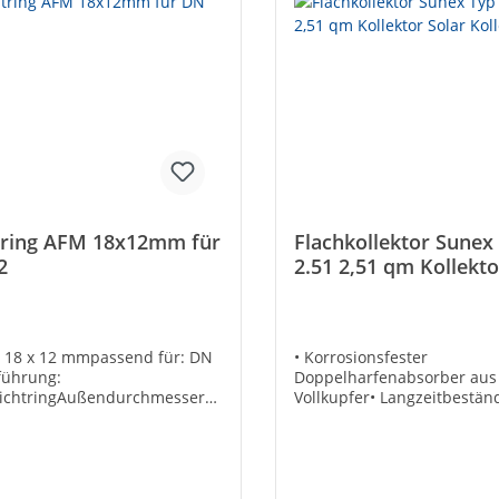
tring AFM 18x12mm für
Flachkollektor Sunex
2
2.51 2,51 qm Kollekto
Kollektor
 18 x 12 mmpassend für: DN
• Korrosionsfester
führung:
Doppelharfenabsorber aus
dichtringAußendurchmesser
Vollkupfer• Langzeitbestän
 18Innendurchmesser [mm]:
hochselektive Beschichtun
rial:
Licht-Wärme-Umwandlung
erkstoffStahleinlage: -
Silikonfreie Scheibendicht
Zwei-Rohr-Anschlusstechni
Zwangsdurchströmung•