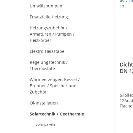
Umwälzpumpen
Ersatzteile Heizung
Heizungszubehör /
Armaturen / Pumpen /
Heizkörper
Elektro-Heizstäbe
Regelungstechnik /
Dich
Thermostate
DN 1
Wärmeerzeuger: Kessel /
Brenner / Speicher und
Zubehör
Größe:
12Aus
Öl-Installation
Flach
[mm]:
Solartechnik / Geothermie
12Mate
Faserw
Solarpakete