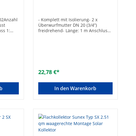
an
3/4" Länge 1 m
ung in
ung auf
002Anzahl
- Komplett mit Isolierung- 2 x
sst
Überwurfmutter DN 20 (3/4”)
g auf
ss 1:
freidrehend- Länge: 1 m Anschluss
ellung
1: ÜberwurfmutterAnschluss 2:
luss 1:
ÜberwurfmutterAnschlussgröße:
lung
3/4 Zoll (20)Mit Wärmedämmung:
ß UBA-
✓Länge [mm]: 1.000DVGW-Siegel: -
ändig:Ja
g:NeinLä
22,78 €*
ite
llektor
ringPri
b
In den Warenkorb
ent (a1)
2)
el-
echtFläch
2,31Maße
x