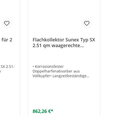
r Art-
 für 2
Flachkollektor Sunex Typ SX
2.51 qm waagerechte
Montage Solar Kollektor
SX 2.51-
• Korrosionsfester
m
Doppelharfenabsorber aus
Vollkupfer• Langzeitbeständige
ium. Bei
hochselektive Beschichtung zur
eihe
Licht-Wärme-Umwandlung•
terungs-
Silikonfreie Scheibendichtung•
B. 4
Zwei-Rohr-Anschlusstechnik mit
Set + 2x
Zwangsdurchströmung•
Hitzebeständige
Mineralwolldämmung•
862,26 €*
llektoren
Seewasserbeständiger