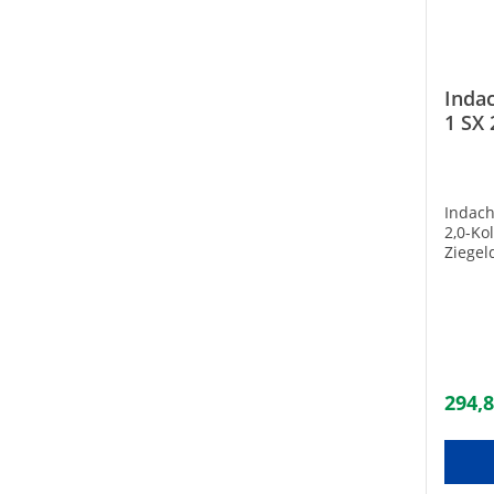
Inda
1 SX 
Indach
2,0-Ko
Ziegel
Eindec
mehr a
müssen
Sets d
Kollek
Erweiterung
Nr.: 8100060
294,8