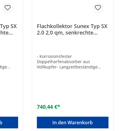
. 6 bar•
-
or
 SUNEX
: 011-
 Typ SX
Flachkollektor Sunex Typ SX
ungs- und
chte
2.0 2,0 qm, senkrechte
Montage
- Korrosionsfester
Doppelharfenabsorber aus
dige
Vollkupfer- Langzeitbeständige
g zur
hochselektive Beschichtung zur
-
Licht-Wärme-Umwandlung-
ung-
Silikonfreie Scheibendichtung-
k mit
Zwei-Rohr-Anschlusstechnik mit
Zwangsdurchströmung-
Hitzebeständige
Mineralwolldämmung-
740,44 €*
Seewasserbeständiger
Aluminiumrahmen-
ichen
Förderungsfähig für staatlichen
b
In den Warenkorb
ren in
Zuschuss- Bis zu 7 Kollektoren in
fachte
Reihe anschließbar- Vereinfachte