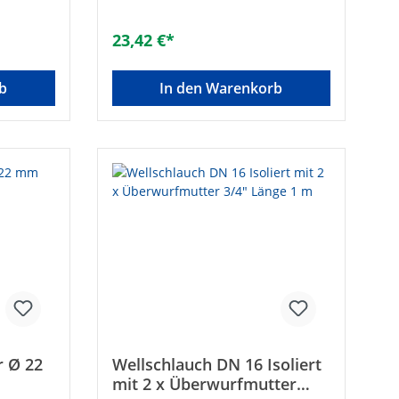
23,42 €*
ichen
b
In den Warenkorb
oren in
fachte
Technisc
79,3%•
bar•
s: 4 mm
chwarz,
5)•
on:•
 Serie
llektor-
ungs-Set
alten)
r Ø 22
Wellschlauch DN 16 Isoliert
mit 2 x Überwurfmutter
ache