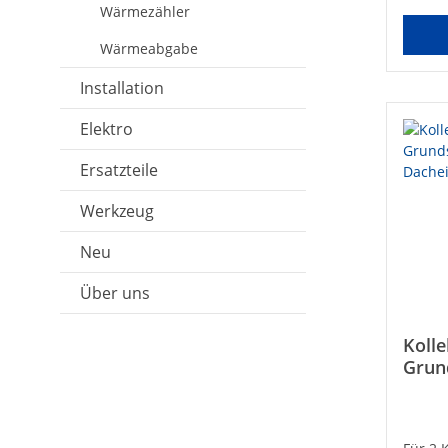
und da
Wärmezähler
Kollek
Wärmeabgabe
Installation
Elektro
Ersatzteile
Werkzeug
Neu
Über uns
Koll
Grund
mit D