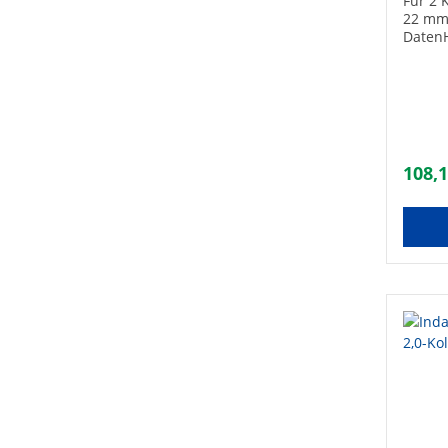
Für 2 
22 mm
DatenH
301000
Verbi
Grunds
Verbin
Dachei
108,1