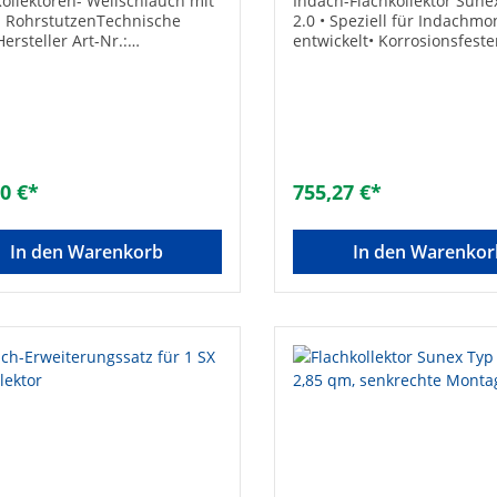
Kollektoren- Wellschlauch mit
Indach-Flachkollektor Sune
 RohrstutzenTechnische
2.0 • Speziell für Indachm
ersteller Art-Nr.:
entwickelt• Korrosionsfeste
210Typ: Kollektoren-
Doppelharfenabsorber aus
ndungsset
Vollkupfer• Langzeitbestän
etBezeichnung: Kollektor-
hochselektive Beschichtung
derset für 2 Kollektoren mit
Rohr-Anschlusstechnik mit
nführung isoliert
Zwangsdurchströmung• Hit
seewasserbeständige
Mineralwolldämmung• Ra
0 €*
755,27 €*
Alu, pulverbeschichtet
(Gehäusefarbe: schwarz, R
Entspricht den geltenden
In den Warenkorb
In den Warenkor
Anforderungen (Umweltzei
RAL-UZ 73)• Bis zu 7 Kollek
Reihe anschließbar Techni
Daten:• Absorber: Hochsele
Absorbtions-/Emissionsfakto
0,05• Wärmeträger: Propyle
Wasser• Sammelrohre: ø 2
Anschlüsse: 22 mm• Isolati
hinten/seitlich: 40/20 mm
(Mineralwolle)• Silikonfreie
Scheibendichtung• Solargl
prismiert• Temperatur: ma