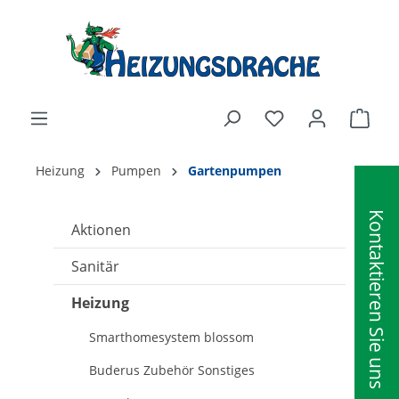
alt springen
Ware
Heizung
Pumpen
Gartenpumpen
Kontaktieren Sie uns
Aktionen
Sanitär
Heizung
Smarthomesystem blossom
Buderus Zubehör Sonstiges