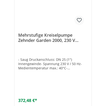
Mehrstufige Kreiselpumpe
Zehnder Garden 2000, 230 V
23034
- Saug Druckanschluss: DN 25 (1")
Innengewinde- Spannung 230 V / 50 Hz-
Medientemperatur max.: 40°C-
Ansaughöhe: max. 8 m- Mit
Anschlusskabel- Zur Förderung von klarem
Wasser ohne aggressive und abrasive
Bestandteile- Pumpengehäuse aus
Edelstahl Hersteller Art-Nr.: 23034Druck
max. [bar]: 5,4Nennleistung max. [W]:
1300Typ: Garden 2000Fördermenge max.
372,48 €*
[l/h]: 5000Marke: zehnder