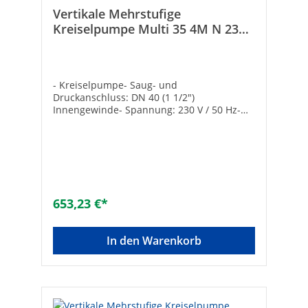
Vertikale Mehrstufige
Kreiselpumpe Multi 35 4M N 230
V 129335
- Kreiselpumpe- Saug- und
Druckanschluss: DN 40 (1 1/2")
Innengewinde- Spannung: 230 V / 50 Hz-
Medientemperatur max.: 40°C- Ovale
Flansche DIN 2558 und Dichtungen
inklusive Hersteller Art-Nr.: 129335Druck
max. [bar]: 5,4Nennleistung max. [W]:
1100Typ: Multi 35 4M NFördermenge max.
[l/h]: 10500Marke: ESPA
653,23 €*
In den Warenkorb