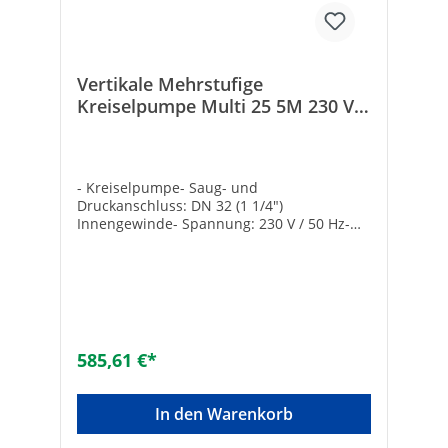
Vertikale Mehrstufige
Kreiselpumpe Multi 25 5M 230 V
134928
- Kreiselpumpe- Saug- und
Druckanschluss: DN 32 (1 1/4")
Innengewinde- Spannung: 230 V / 50 Hz-
Medientemperatur max.: 40°C- Ovale
Flansche DIN 2558 und Dichtungen
inklusive Hersteller Art-Nr.: 134928Druck
max. [bar]: 6,6Nennleistung max. [W]:
900Typ: Multi 25 5MFördermenge max.
[l/h]: 5100Marke: ESPA
585,61 €*
In den Warenkorb