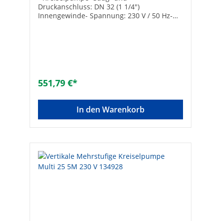
Druckanschluss: DN 32 (1 1/4")
Innengewinde- Spannung: 230 V / 50 Hz-
Medientemperatur max.: 40°C- Ovale
Flansche DIN 2558 und Dichtungen
inklusive Hersteller Art-Nr.: 134927Druck
max. [bar]: 5,3Nennleistung max. [W]:
750Typ: Multi 25 4MFördermenge max.
[l/h]: 5100Marke: ESPA
551,79 €*
In den Warenkorb