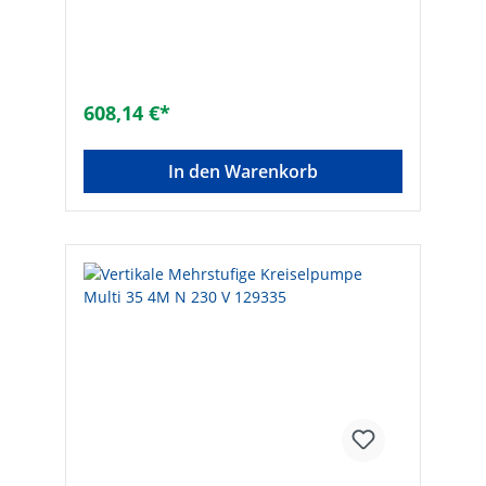
Flansche DIN 2558 und Dichtungen
inklusive Hersteller Art-Nr.: 129334Druck
max. [bar]: 3,9Nennleistung max. [W]:
750Typ: Multi 35 3M NFördermenge max.
[l/h]: 10500Marke: ESPA
608,14 €*
In den Warenkorb