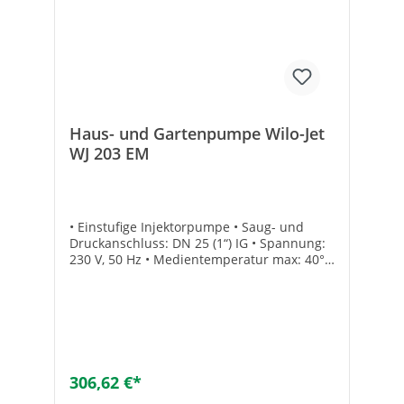
Haus- und Gartenpumpe Wilo-Jet
WJ 203 EM
• Einstufige Injektorpumpe • Saug- und
Druckanschluss: DN 25 (1“) IG • Spannung:
230 V, 50 Hz • Medientemperatur max: 40°C
• Ansaughöhe: max. 8,5 m • Mit
Anschlusskabel
306,62 €*