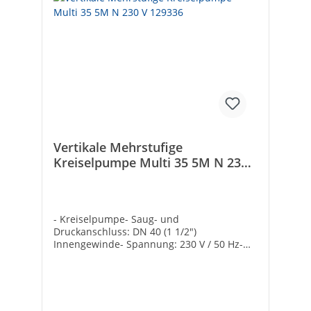
Vertikale Mehrstufige
Kreiselpumpe Multi 35 5M N 230
V 129336
- Kreiselpumpe- Saug- und
Druckanschluss: DN 40 (1 1/2")
Innengewinde- Spannung: 230 V / 50 Hz-
Medientemperatur max.: 40°C- Ovale
Flansche DIN 2558 und Dichtungen
inklusive Hersteller Art-Nr.: 129336Druck
max. [bar]: 6,3Nennleistung max. [W]:
1500Typ: Multi 35 5M NFördermenge max.