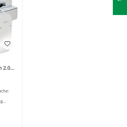
 2.0
g
er
äche:
ng
atz-
50 36