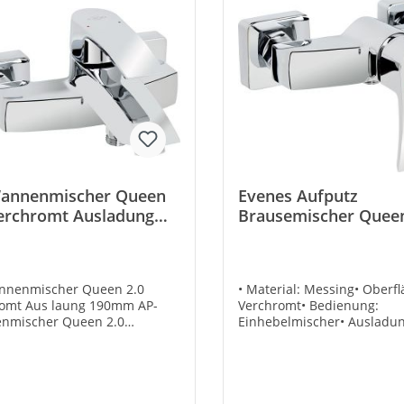
annenmischer Queen
Evenes Aufputz
verchromt Ausladung
Brausemischer Queen
mm
verchromt Ausladun
150mm Brausemisch
nnenmischer Queen 2.0
• Material: Messing• Oberfl
romt Aus laung 190mm AP-
Verchromt• Bedienung:
nmischer Queen 2.0
Einhebelmischer• Ausladu
romt Aus ladung 190mm
Brauseabgang: 61 mm • Ers
Kartusche Bestell-Nr.: 93 1