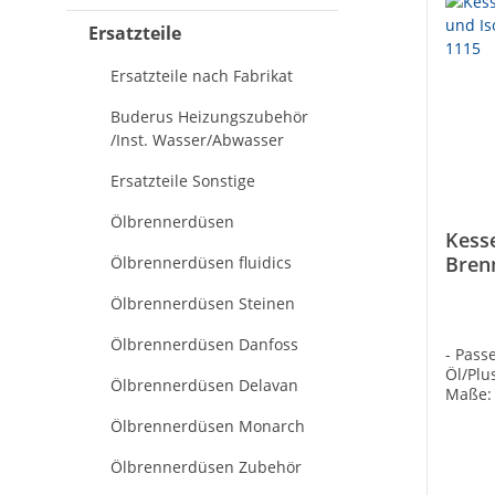
Ersatzteile
Ersatzteile nach Fabrikat
Buderus Heizungszubehör
/Inst. Wasser/Abwasser
Ersatzteile Sonstige
Ölbrennerdüsen
Kesse
Bren
Ölbrennerdüsen fluidics
Isoli
Ölbrennerdüsen Steinen
88.2
Ölbrennerdüsen Danfoss
- Pass
Öl/Plu
Ölbrennerdüsen Delavan
Maße: 
88.200
Ölbrennerdüsen Monarch
Ölbrennerdüsen Zubehör