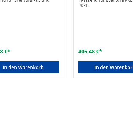
end für Eventura PKL und
- Passend für Eventura PK
PKKL
8 €*
406,48 €*
In den Warenkorb
In den Warenkor