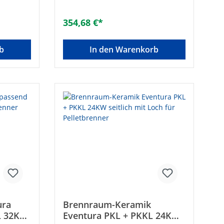
354,68 €*
b
In den Warenkorb
ura
Brennraum-Keramik
L 32KW
Eventura PKL + PKKL 24KW