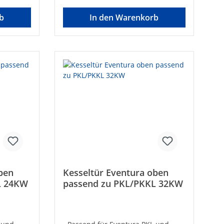
b
In den Warenkorb
ben
Kesseltür Eventura oben
L 24KW
passend zu PKL/PKKL 32KW