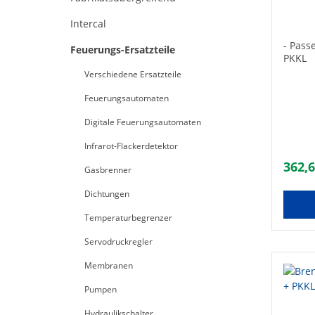
seitl
Intercal
- Pass
Feuerungs-Ersatzteile
PKKL
Verschiedene Ersatzteile
Feuerungsautomaten
Digitale Feuerungsautomaten
Infrarot-Flackerdetektor
362,6
Gasbrenner
Dichtungen
Temperaturbegrenzer
Servodruckregler
Membranen
Pumpen
Hydraulikschalter