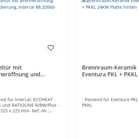
ltür mit
Brennraum-Keramik
neröffnung und
Eventura PKL + PKK
erung, Intercal
Platte hinten
0060-1115
end für Intercal: ECOHEAT
- Passend für Eventura PK
s und RATIOLINE R/BW/Plus -
PKKL
325 x 225 mm- Ref.-Nr.:
60-1115