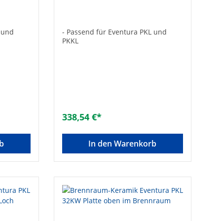
seitlich mit Loch für
Pelletbrenner
L und
- Passend für Eventura PKL und
PKKL
338,54 €*
b
In den Warenkorb