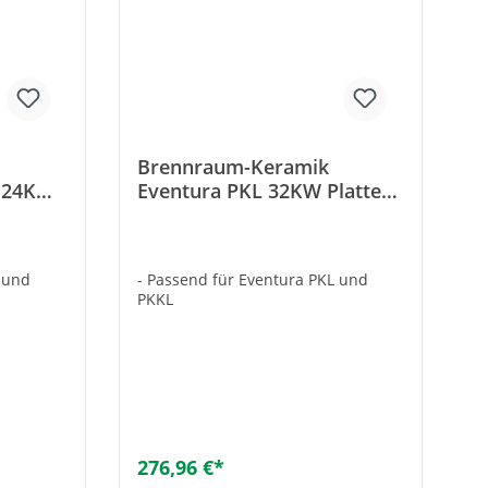
Brennraum-Keramik
L 24KW
Eventura PKL 32KW Platte
oben im Brennraum
L und
- Passend für Eventura PKL und
PKKL
276,96 €*