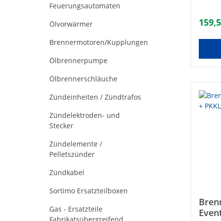
Feuerungsautomaten
159,5
Ölvorwärmer
Brennermotoren/Kupplungen
Ölbrennerpumpe
Ölbrennerschläuche
Zündeinheiten / Zündtrafos
Zündelektroden- und
Stecker
Zündelemente /
Pelletszünder
Zündkabel
Sortimo Ersatzteilboxen
Bren
Gas - Ersatzteile
Even
Fabrikatsübergreifend