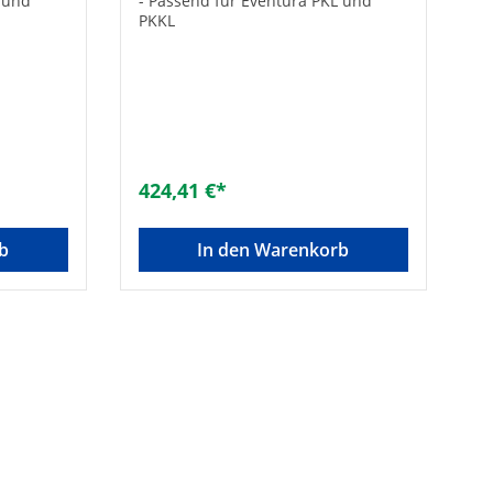
L und
- Passend für Eventura PKL und
PKKL
424,41 €*
b
In den Warenkorb