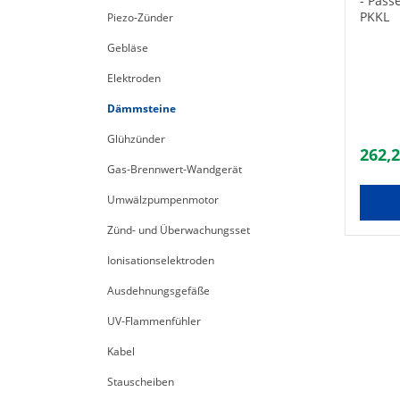
- Pass
PKKL
Piezo-Zünder
Gebläse
Elektroden
Dämmsteine
Glühzünder
262,2
Gas-Brennwert-Wandgerät
Umwälzpumpenmotor
Zünd- und Überwachungsset
Ionisationselektroden
Ausdehnungsgefäße
UV-Flammenfühler
Kabel
Stauscheiben