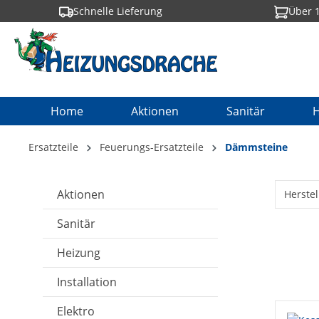
Schnelle Lieferung
Über 1
springen
Zur Hauptnavigation springen
Home
Aktionen
Sanitär
H
Ersatzteile
Feuerungs-Ersatzteile
Dämmsteine
Aktionen
Herstel
Sanitär
Heizung
Installation
Elektro