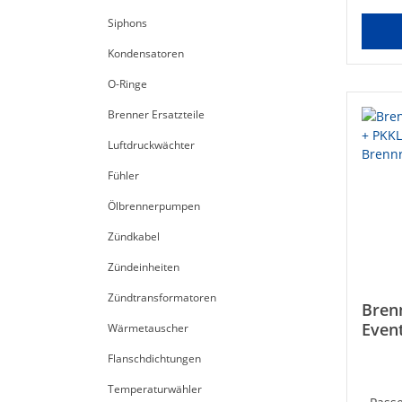
Siphons
Kondensatoren
O-Ringe
Brenner Ersatzteile
Luftdruckwächter
Fühler
Ölbrennerpumpen
Zündkabel
Zündeinheiten
Zündtransformatoren
Bren
Even
Wärmetauscher
Plat
Flanschdichtungen
Temperaturwähler