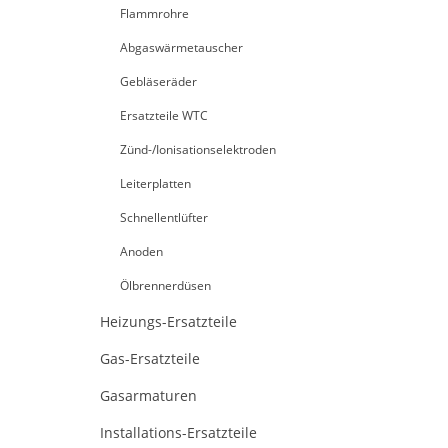
Flammrohre
Abgaswärmetauscher
Gebläseräder
Ersatzteile WTC
Zünd-/Ionisationselektroden
Leiterplatten
Schnellentlüfter
Anoden
Ölbrennerdüsen
Heizungs-Ersatzteile
Gas-Ersatzteile
Gasarmaturen
Installations-Ersatzteile