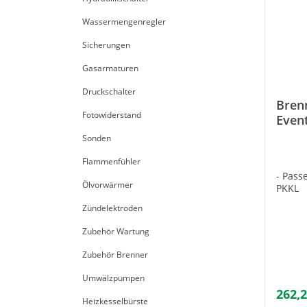
Wassermengenregler
Sicherungen
Gasarmaturen
Druckschalter
Bren
Fotowiderstand
Even
Bode
Sonden
Flammenfühler
- Pass
Ölvorwärmer
PKKL
Zündelektroden
Zubehör Wartung
Zubehör Brenner
Umwälzpumpen
262,2
Heizkesselbürste