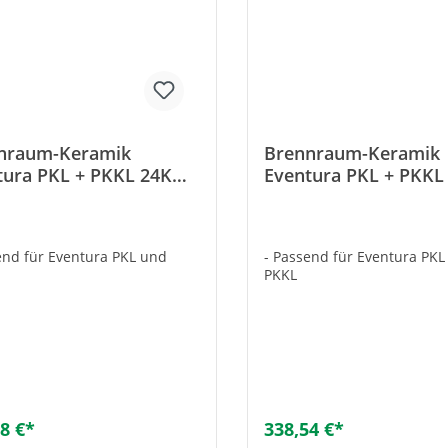
nraum-Keramik
Brennraum-Keramik
tura PKL + PKKL 24KW
Eventura PKL + PKK
nplatte unten
seitlich ohne Loch
end für Eventura PKL und
- Passend für Eventura PK
PKKL
8 €*
338,54 €*