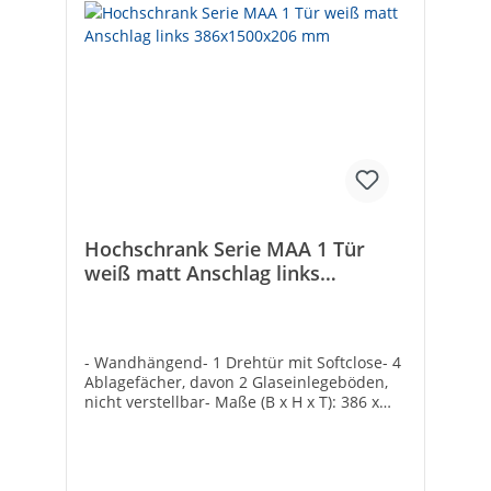
Hochschrank Serie MAA 1 Tür
weiß matt Anschlag links
386x1500x206 mm
- Wandhängend- 1 Drehtür mit Softclose- 4
Ablagefächer, davon 2 Glaseinlegeböden,
nicht verstellbar- Maße (B x H x T): 386 x
1500 x 206 mm- Komplett
vormontiertSpiegel mit Beleuchtung-
Halogen 60 WattOhne Hochschrank