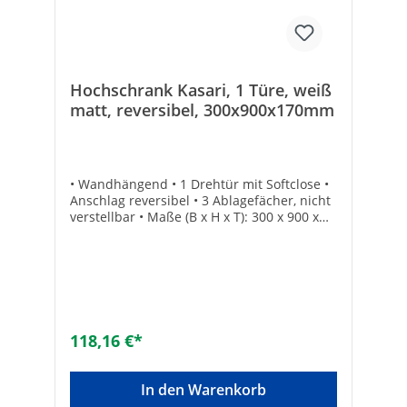
Hochschrank Kasari, 1 Türe, weiß
matt, reversibel, 300x900x170mm
• Wandhängend • 1 Drehtür mit Softclose •
Anschlag reversibel • 3 Ablagefächer, nicht
verstellbar • Maße (B x H x T): 300 x 900 x
170 mm • Komplett vormontiert • Inkl.
Befestigung
118,16 €*
In den Warenkorb