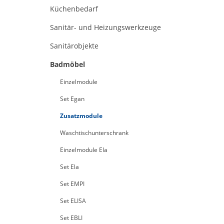
Küchenbedarf
Sanitär- und Heizungswerkzeuge
Sanitärobjekte
Badmöbel
Einzelmodule
Set Egan
Zusatzmodule
Waschtischunterschrank
Einzelmodule Ela
Set Ela
Set EMPI
Set ELISA
Set EBLI