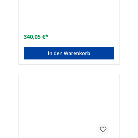
Glaseinlegeböden, nicht verstellbar- Maße
(B x H x T): 350 x 1500 x 208 mm- Komplett
vormontiert
340,05 €*
In den Warenkorb