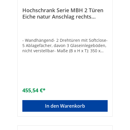
Hochschrank Serie MBH 2 Türen
Eiche natur Anschlag rechts
350x1655x370 mm
- Wandhängend- 2 Drehtüren mit Softclose-
5 Ablagefächer, davon 3 Glaseinlegeböden,
nicht verstellbar- Maße (B x H x T): 350 x
1655 x 370 mm- Komplett vormontiert
455,54 €*
In den Warenkorb