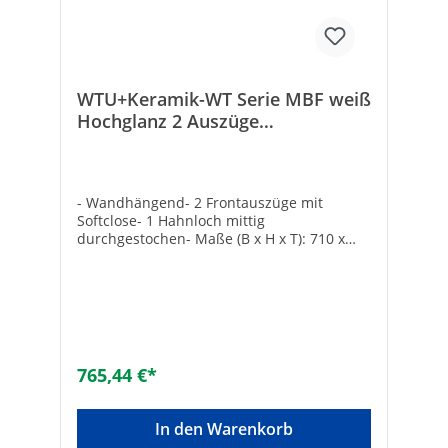
WTU+Keramik-WT Serie MBF weiß
Hochglanz 2 Auszüge
710x550x510mm
- Wandhängend- 2 Frontauszüge mit
Softclose- 1 Hahnloch mittig
durchgestochen- Maße (B x H x T): 710 x
550 x 510 mm- Komplett vormontiert
765,44 €*
In den Warenkorb