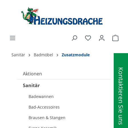
alt springen
Ware
Sanitär
Badmöbel
Zusatzmodule
Kontaktieren Sie uns
Aktionen
Sanitär
Badewannen
Bad-Accessoires
Brausen & Stangen