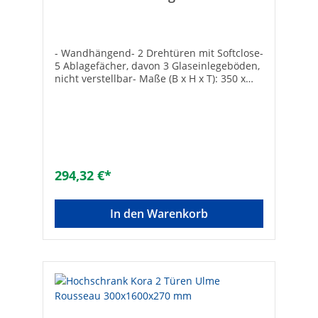
350x1585x370 mm
- Wandhängend- 2 Drehtüren mit Softclose-
5 Ablagefächer, davon 3 Glaseinlegeböden,
nicht verstellbar- Maße (B x H x T): 350 x
1585 x 370 mm- Komplett vormontiert
294,32 €*
In den Warenkorb