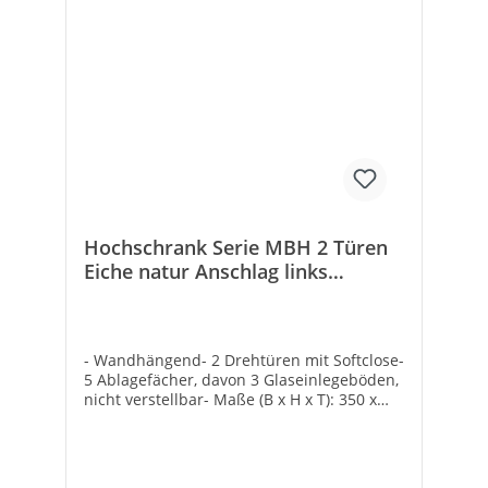
Hochschrank Serie MBH 2 Türen
Eiche natur Anschlag links
350x1655x370 mm
- Wandhängend- 2 Drehtüren mit Softclose-
5 Ablagefächer, davon 3 Glaseinlegeböden,
nicht verstellbar- Maße (B x H x T): 350 x
1655 x 370 mm- Komplett vormontiert