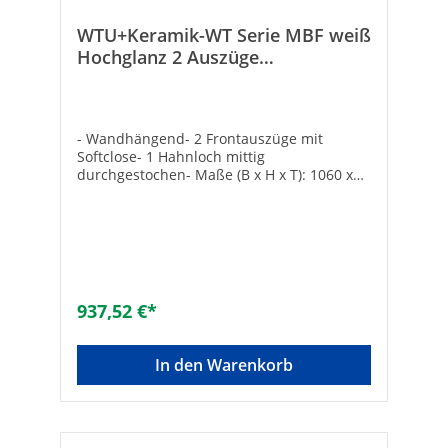
WTU+Keramik-WT Serie MBF weiß
Hochglanz 2 Auszüge
1060x550x510mm
- Wandhängend- 2 Frontauszüge mit
Softclose- 1 Hahnloch mittig
durchgestochen- Maße (B x H x T): 1060 x
550 x 510 mm- Komplett vormontiert
937,52 €*
In den Warenkorb