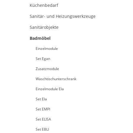
Küchenbedarf
Sanitär- und Heizungswerkzeuge
Sanitärobjekte
Badmöbel
Einzelmodule
Set Egan
Zusatzmodule
Waschtischunterschrank
Einzelmodule Ela
Set Ela
Set EMPI
Set ELISA
Set EBLI