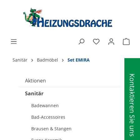
alt springen
Ware
Sanitär
Badmöbel
Set EMIRA
Kontaktieren Sie uns
Aktionen
Sanitär
Badewannen
Bad-Accessoires
Brausen & Stangen