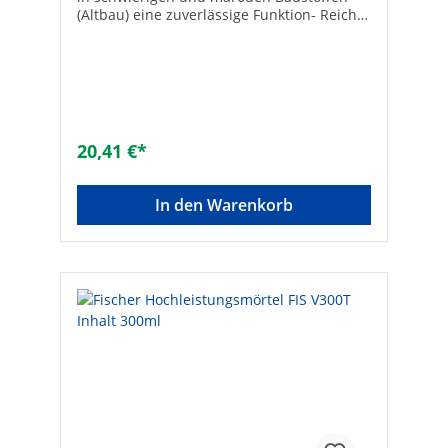
(Altbau) eine zuverlässige Funktion- Reicht
für mindestens 4 Bohrlöcher ø 10 mm und
50 mm Tiefe- In weniger als 5 min.
ausgehärtet und belastbar- Inhalt 25
mlTechnische DatenHersteller Art-Nr.:
51097Typ: FlüssigdübelHersteller: Fischer
20,41 €*
In den Warenkorb