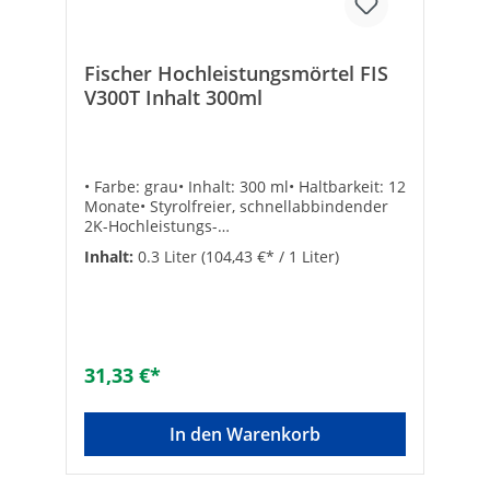
Fischer Hochleistungsmörtel FIS
V300T Inhalt 300ml
• Farbe: grau• Inhalt: 300 ml• Haltbarkeit: 12
Monate• Styrolfreier, schnellabbindender
2K-Hochleistungs-
HybridmörtelZulassungen:•
Inhalt:
0.3 Liter
(104,43 €* / 1 Liter)
Beton/gerissener Beton• Lochstein in
Verbindung mit Injektions-Ankerhülse FIS H
K und Ankerstangen FIS A bzw. FIS E•
Vollstein mit Ankerstange FIS A• Porenbeton
in Verbindung mit Konusbohrer PBB und
Zentrierhülle PBZ und Ankerstange FIS M•
31,33 €*
Thermax• Spezialanwendungen•
Wetterschalensanieranker FWS II A•
Verblendsanierung VBS 8•
In den Warenkorb
Bewehrungsanschluss