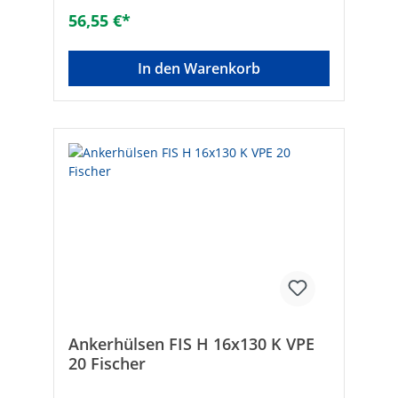
Achsabstände• Umfangreiches Sortiment
56,55 €*
für flexible und wirtschaftliche
Anwendungen Hersteller Art-Nr.: 41902VPE:
50Typ: FIS H K 16 x 85VPE/Stück: 50Bohrer-ø
In den Warenkorb
[mm]: 16min. Verankerungstiefe [mm]:
85min. Bohrlochtiefe [mm]: 95passend zu:
M8-M10Füllmenge in Skalenteile: ca.
12Bohrlochtiefe [mm]:
95Verankerungstiefe: 85Marke: FischerEAN:
8001132419021Ausführung: zum
SteckenWerkstoff der Hülse:
KunststoffGewindeart:
metrischEinfüllmenge (Skalenteile):
12Bohrdurchmesser [mm]: 16Bohrlochtiefe
[mm]: 95Verankerung: LochMin.
Verankerungstiefe [mm]: 85Geeignet für
Maß metrisch: 8 - 10Geeignet für Vollziegel:
✓Geeignet für Kalksandstein: ✓Geeignet
für Hochlochziegel: ✓Geeignet für
Hohlblock aus Beton: ✓
Ankerhülsen FIS H 16x130 K VPE
20 Fischer