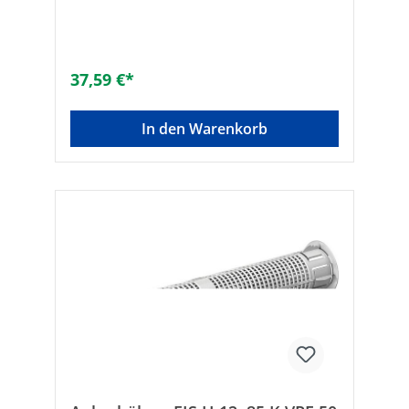
Baustoffen• Zulassung regelt alle gängigen
Mauerwerksbaustoffe für maximale
Sicherheit• Spreizdruckfreie Befestigung
ermöglicht geringe Rand- und
Achsabstände• Umfangreiches Sortiment
37,59 €*
für flexible und wirtschaftliche
Anwendungen Überspannungsschutz:
Ankerhülsen FIS H 12x50 K VPE 50Hersteller
In den Warenkorb
Art-Nr.: 41900VPE: 50Typ: FIS H K 12 x
50VPE/Stück: 50Bohrer-ø [mm]: 12min.
Verankerungstiefe [mm]: 50min.
Bohrlochtiefe [mm]: 60passend zu: M6-
M8Füllmenge in Skalenteile: ca.
5Bohrlochtiefe [mm]: 60Verankerungstiefe:
50Geeignet für: HochlochziegelMarke:
FischerEAN: 8001132419007Ausführung:
zum SteckenWerkstoff der Hülse:
KunststoffGewindeart:
metrischEinfüllmenge (Skalenteile):
5Bohrdurchmesser [mm]: 12Bohrlochtiefe
[mm]: 60Verankerung: LochMin.
Verankerungstiefe [mm]: 50Geeignet für
Maß metrisch: 6 - 8Geeignet für Vollziegel:
✓Geeignet für Kalksandstein: ✓Geeignet
für Hochlochziegel: ✓Geeignet für