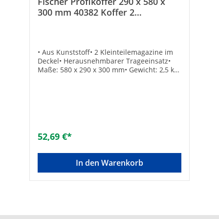
Fischer Profikoffer 290 x 580 x
300 mm 40382 Koffer 2
Kleinteilemagazine im Deckel
• Aus Kunststoff• 2 Kleinteilemagazine im
Deckel• Herausnehmbarer Trageeinsatz•
Maße: 580 x 290 x 300 mm• Gewicht: 2,5 kg•
Kunststoff bis 20 kg• 550 x 224 x 295 mm
Ausführung:KofferBreite [mm]:580Höhe
[mm]:290Tiefe [mm]:300Gewicht
[kg]:2.5Herausnehmbares
Fach:JaHängeschlossbügel:NeinMit
Schloss:NeinMit Schulterriemen:NeinMit
Schaum:NeinMit
52,69 €*
Fachtrenner:JaSignalrot:NeinMarke:Fischer
EAN:4042205132403Hersteller Art-
Nr.:40382
In den Warenkorb