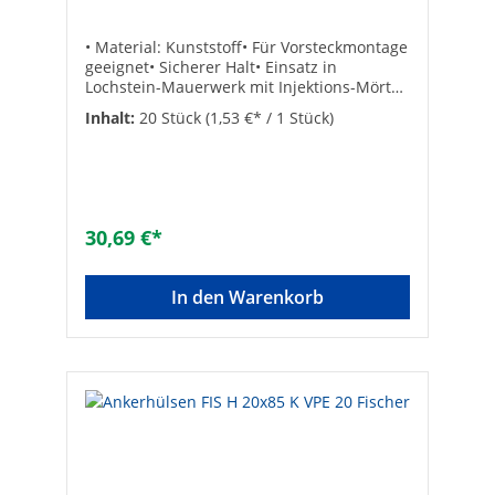
• Material: Kunststoff• Für Vorsteckmontage
geeignet• Sicherer Halt• Einsatz in
Lochstein-Mauerwerk mit Injektions-Mörtel
FIS V oder FIS VL • Leistungsstarker Verbund
Inhalt:
20 Stück
(1,53 €* / 1 Stück)
des Mörtels garantiert hohe Lasten in allen
Baustoffen• Zulassung regelt alle gängigen
Mauerwerksbaustoffe für maximale
Sicherheit• Spreizdruckfreie Befestigung
ermöglicht geringe Rand- und
Achsabstände• Umfangreiches Sortiment
30,69 €*
für flexible und wirtschaftliche
Anwendungen Hersteller Art-Nr.:
41903VPE: 20Typ: 16 x 130Bohrer-ø [mm]:
In den Warenkorb
16min. Verankerungstiefe [mm]: 110min.
Bohrlochtiefe [mm]: 140passend zu: M8-
M10Marke: FischerEAN:
8001132419038Ausführung: zum
SteckenWerkstoff der Hülse:
KunststoffGewindeart:
metrischEinfüllmenge (Skalenteile):
15Bohrdurchmesser [mm]: 16Bohrlochtiefe
[mm]: 140Verankerung: LochMin.
Verankerungstiefe [mm]: 110Geeignet für