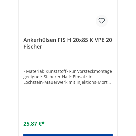
Maß metrisch: 8 - 10Geeignet für Vollziegel:
✓Geeignet für Kalksandstein: ✓Geeignet
für Hochlochziegel: ✓Geeignet für
Hohlblock aus Beton: ✓
Ankerhülsen FIS H 20x85 K VPE 20
Fischer
• Material: Kunststoff• Für Vorsteckmontage
geeignet• Sicherer Halt• Einsatz in
Lochstein-Mauerwerk mit Injektions-Mörtel
FIS V oder FIS VL• Leistungsstarker Verbund
des Mörtels garantiert hohe Lasten in allen
Baustoffen• Zulassung regelt alle gängigen
Mauerwerksbaustoffe für maximale
Sicherheit• Spreizdruckfreie Befestigung
ermöglicht geringe Rand- und
Achsabstände• Umfangreiches Sortiment
25,87 €*
für flexible und wirtschaftliche
Anwendungen Hersteller Art-Nr.: 41904VPE: