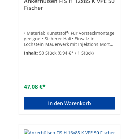
Ankerhülsen FIS H 12x85 K VPE 50
Hohlblock aus Beton: ✓
Fischer
• Material: Kunststoff• Für Vorsteckmontage
geeignet• Sicherer Halt• Einsatz in
Lochstein-Mauerwerk mit Injektions-Mörtel
FIS V oder FIS VL• Leistungsstarker Verbund
Inhalt:
50 Stück
(0,94 €* / 1 Stück)
des Mörtels garantiert hohe Lasten in allen
Baustoffen• Zulassung regelt alle gängigen
Mauerwerksbaustoffe für maximale
Sicherheit• Spreizdruckfreie Befestigung
ermöglicht geringe Rand- und
Achsabstände• Umfangreiches Sortiment
47,08 €*
für flexible und wirtschaftliche
Anwendungen Hersteller Art-Nr.: 41901VPE:
50Typ: 12 x 85Bohrer-ø [mm]: 12min.
In den Warenkorb
Verankerungstiefe [mm]: 85min.
Bohrlochtiefe [mm]: 95passend zu: M6-
M8Marke: FischerAusführung: zum
SteckenWerkstoff der Hülse:
KunststoffGewindeart:
metrischEinfüllmenge (Skalenteile):