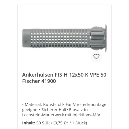
Ankerhülsen FIS H 12x50 K VPE 50
Fischer 41900
• Material: Kunststoff• Für Vorsteckmontage
geeignet• Sicherer Halt• Einsatz in
Lochstein-Mauerwerk mit Injektions-Mörtel
FIS V oder FIS VL• Leistungsstarker Verbund
Inhalt:
50 Stück
(0,75 €* / 1 Stück)
des Mörtels garantiert hohe Lasten in allen