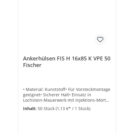
10Bohrdurchmesser [mm]: 12Bohrlochtiefe
[mm]: 95Verankerung: LochMin.
Verankerungstiefe [mm]: 85Geeignet für
Maß metrisch: 6 - 8Geeignet für Vollziegel:
✓Geeignet für Kalksandstein: ✓Geeignet
für Hochlochziegel: ✓Geeignet für
Hohlblock aus Beton: ✓
Ankerhülsen FIS H 16x85 K VPE 50
Fischer
• Material: Kunststoff• Für Vorsteckmontage
geeignet• Sicherer Halt• Einsatz in
Lochstein-Mauerwerk mit Injektions-Mörtel
FIS V oder FIS VL• Leistungsstarker Verbund
Inhalt:
50 Stück
(1,13 €* / 1 Stück)
des Mörtels garantiert hohe Lasten in allen
Baustoffen• Zulassung regelt alle gängigen
Mauerwerksbaustoffe für maximale
Sicherheit• Spreizdruckfreie Befestigung
ermöglicht geringe Rand- und