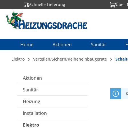
Schnelle Lieferung
Über 1
springen
Zur Hauptnavigation springen
Home
Aktionen
Sanitär
H
Elektro
Verteilen/Sichern/Reiheneinbaugeräte
Schal
Aktionen
Sanitär
K
Heizung
Installation
Elektro