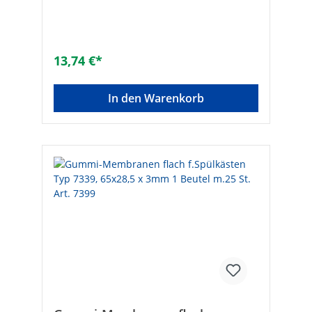
3 mmArtikelbezeichnung: für GEBERIT®
25920, 25925, 25923Innen-ø [mm]:
32VPE/Nachfüllpack: 25Inhalt-Box/Stück:
2Inhalt-Box/Stück: 2passend für: GEBERIT
25929, 25925Art der Dichtung:
13,74 €*
MembranAusführung: FlachdichtringFarbe:
schwarzAußendurchmesser [mm]:
58Innendurchmesser [mm]: 32Stärke [mm]:
In den Warenkorb
3Material: GummiFarbe: schwarz