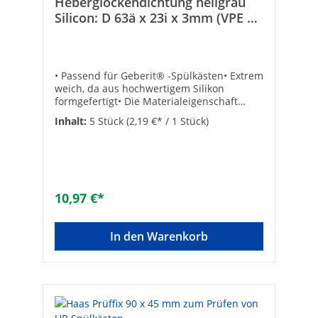
Heberglockendichtung hellgrau
Silicon: D 63ä x 23i x 3mm (VPE 5
St.) passend für Geberit
• Passend für Geberit® -Spülkästen• Extrem
weich, da aus hochwertigem Silikon
formgefertigt• Die Materialeigenschaft
verhindert Kalkablagerungen auf der
Inhalt:
5 Stück
(2,19 €* / 1 Stück)
Dichtungsfläche, deshalb lange
Lebensdauer• VPE = 5 StückTechnische
Datenpassend für: Geberit® bis 1974, Ref.:
(891.015.00)Stärke: 3Außen-ø:
63Abmessungen: 63 a-ø x 23 i-ø x 3
mmInnen-ø [mm]: 23
10,97 €*
In den Warenkorb