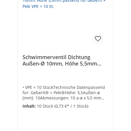
Schwimmerventil Dichtung
Außen-Ø 10mm, Höhe 5,5mm
passend für Geberit + Peki VPE =
10 St.
• VPE = 10 StückTechnische Datenpassend
für: Geberit® + Peki®Höhe: 5,5Außen-ø
[mm]: 10Abmessungen: 10 a-ø x 5,5 mm
hoch schwarz
Inhalt:
10 Stück
(0,73 €* / 1 Stück)