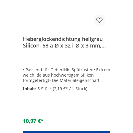
Heberglockendichtung hellgrau
Silicon, 58 a-Ø x 32 i-Ø x 3 mm,
VPE = 5 St., passend für Geberit
• Passend für Geberit® -Spülkästen• Extrem
weich, da aus hochwertigem Silikon
formgefertigt• Die Materialeigenschaft
verhindert Kalkablagerungen auf der
Inhalt:
5 Stück
(2,19 €* / 1 Stück)
Dichtungsfläche, deshalb lange
Lebensdauer • VPE = 5 Stück assend für:
Geberit®, Ref.: (816.179.00)Stärke: 3Außen-
ø [mm]: 58Innen-ø [mm]: 32Art der
Dichtung: DichtringAusführung:
FlachdichtringAußendurchmesser [mm]:
10,97 €*
58Innendurchmesser [mm]: 32Stärke [mm]:
3Material: GummiWerkstoffgüte: