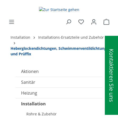
alt springen
Ware
Installation
Installations-Ersatzteile und Zubehör
Heberglockendichtungen, Schwimmerventildichtung
Kontaktieren Sie uns
und Prüffix
Aktionen
Sanitär
Heizung
Installation
Rohre & Zubehör