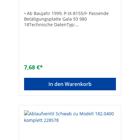
• Ab Baujahr 1999, P-IX-8155/l• Passende
Betätigungsplatte Gala 93 980
18Technische DatenTyp:
VentildichtungBezeichnung:
VentildichtungPosition: l 4Ref.-Nr.: 351517
7,68 €*
In den Warenkorb