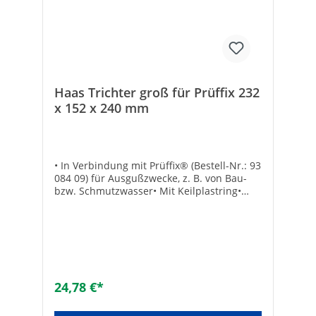
Haas Trichter groß für Prüffix 232
x 152 x 240 mm
• In Verbindung mit Prüffix® (Bestell-Nr.: 93
084 09) für Ausgußzwecke, z. B. von Bau-
bzw. Schmutzwasser• Mit Keilplastring•
Maße: 232 x 152 x 240 mmTechnische
DatenTyp: Trichter
24,78 €*