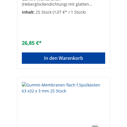
(Heberglockendichtung) mit glatten
Oberflächen• VPE = 25 Stück Stärke:
Inhalt:
25 Stück
(1,07 €* / 1 Stück)
3Außen-ø [mm]: 63Abmessungen: 23 x 63 x
3 mmArtikelbezeichnung: für GEBERIT®
10200Innen-ø [mm]: 23VPE/Nachfüllpack:
25Inhalt-Box/Stück: 2Inhalt-Box/Stück:
2Inhalt-Box/Stück: 2passend für: GEBERIT
10200Art der Dichtung:
26,85 €*
MembranAusführung: FlachdichtringFarbe:
schwarzAußendurchmesser [mm]:
63Innendurchmesser [mm]: 23Stärke [mm]:
In den Warenkorb
3Material: GummiFarbe: schwarz