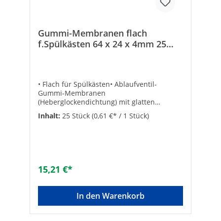
Gummi-Membranen flach
f.Spülkästen 64 x 24 x 4mm 25
Stück
• Flach für Spülkästen• Ablaufventil-
Gummi-Membranen
(Heberglockendichtung) mit glatten
Oberflächen• VPE = 25 Stück Stärke:
Inhalt:
25 Stück
(0,61 €* / 1 Stück)
4Außen-ø [mm]: 64Abmessungen: 24 x 64 x
4 mmArtikelbezeichnung: für Mira®Innen-
ø [mm]: 24VPE/Nachfüllpack: 25Inhalt-
Box/Stück: 2Inhalt-Box/Stück: 2Inhalt-
Box/Stück: 2passend für: MIRA,
SCHWALBArt der Dichtung:
15,21 €*
MembranAusführung: FlachdichtringFarbe:
schwarzAußendurchmesser [mm]:
64Innendurchmesser [mm]: 24Stärke [mm]:
In den Warenkorb
4Material: GummiFarbe: schwarz