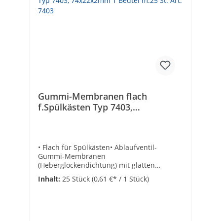
Gummi-Membranen flach
f.Spülkästen Typ 7403,
74x22x2mm 1 Beutel m.25 St. Art.
7403
• Flach für Spülkästen• Ablaufventil-
Gummi-Membranen
(Heberglockendichtung) mit glatten
Oberflächen• VPE = 25 Stück Stärke:
Inhalt:
25 Stück
(0,61 €* / 1 Stück)
2Außen-ø [mm]: 74Abmessungen: 22 x 74 x
2 mmArtikelbezeichnung: für Ideal
Standard®Innen-ø [mm]:
22VPE/Nachfüllpack: 25Inhalt-Box/Stück:
2passend für: IDEAL-STANDARD kleinArt