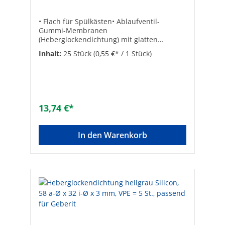
• Flach für Spülkästen• Ablaufventil-
Gummi-Membranen
(Heberglockendichtung) mit glatten
Oberflächen• VPE = 25 Stück Stärke:
Inhalt:
25 Stück
(0,55 €* / 1 Stück)
2,2Außen-ø [mm]: 62Abmessungen: 31 x 62
x 2,2 mmArtikelbezeichnung: ABU-
Star®Innen-ø [mm]: 31Inhalt-Box/Stück:
2VPE/Nachfüllpack: 25Inhalt-Box/Stück:
2Inhalt-Box/Stück: 2Typ: ABU-STARpassend
für: ABU-STARPassend f. Modelle: ABU®-
13,74 €*
STARArt der Dichtung: MembranA x l x S in
mm: 62 x 31 x 2,2Inhalt/Artikelbezeichnung:
GI-Spühlkasten-Membranen: passend
In den Warenkorb
fürABU-STAR, 31 x 62 x 2,2 mmA x I x S: 62 x
31 x 2,2Ausführung: FlachdichtringVPE:
25Farbe: schwarzStück in Box:
2Außendurchmesser [mm]:
62Innendurchmesser [mm]: 31Typ-Nr.:
7407Stärke [mm]: 2Material: GummiFarbe:
schwarz