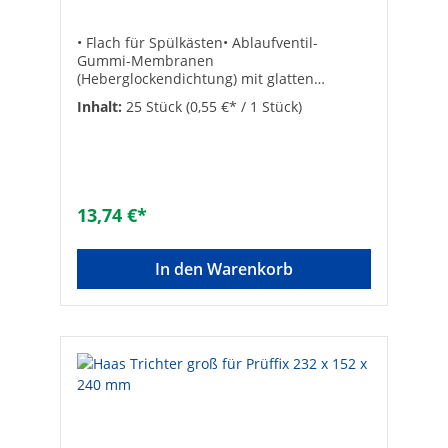
Art. 7412
• Flach für Spülkästen• Ablaufventil-
Gummi-Membranen
(Heberglockendichtung) mit glatten
Oberflächen• VPE = 25 Stück Stärke:
Inhalt:
25 Stück
(0,55 €* / 1 Stück)
3Außen-ø [mm]: 58Abmessungen: 20,5 x 58
x 3 mmArtikelbezeichnung: für
JOMO®Innen-ø [mm]:
20,5VPE/Nachfüllpack: 25Inhalt-Box/Stück:
2passend für: JOMOArt der Dichtung:
MembranAusführung: FlachdichtringFarbe:
13,74 €*
schwarzAußendurchmesser [mm]:
58Innendurchmesser [mm]: 20,5Stärke
[mm]: 3Material: GummiFarbe: schwarz
In den Warenkorb