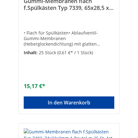
Gummi-Membranen flach
f.Spülkästen Typ 7339, 65x28,5 x
3mm 1 Beutel m.25 St. Art. 7399
• Flach für Spülkästen• Ablaufventil-
Gummi-Membranen
(Heberglockendichtung) mit glatten
Oberflächen• VPE = 25 Stück Stärke:
Inhalt:
25 Stück
(0,61 €* / 1 Stück)
3Außen-ø [mm]: 65Abmessungen: 28,5 x 65
x 3 mmArtikelbezeichnung: für
WISA®Innen-ø [mm]: 28,5VPE/Nachfüllpack:
25Inhalt-Box/Stück: 2passend für: WISA ab
Juli 1987Art der Dichtung:
MembranAusführung: FlachdichtringFarbe:
15,17 €*
schwarzAußendurchmesser [mm]:
65Innendurchmesser [mm]: 28,5Stärke
[mm]: 3Material: GummiFarbe: schwarz
In den Warenkorb