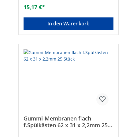
der Dichtung: MembranAusführung:
15,17 €*
FlachdichtringFarbe:
schwarzAußendurchmesser [mm]:
74Innendurchmesser [mm]: 22Stärke [mm]:
In den Warenkorb
2Material: GummiFarbe: schwarz
Gummi-Membranen flach
f.Spülkästen 62 x 31 x 2,2mm 25
Stück