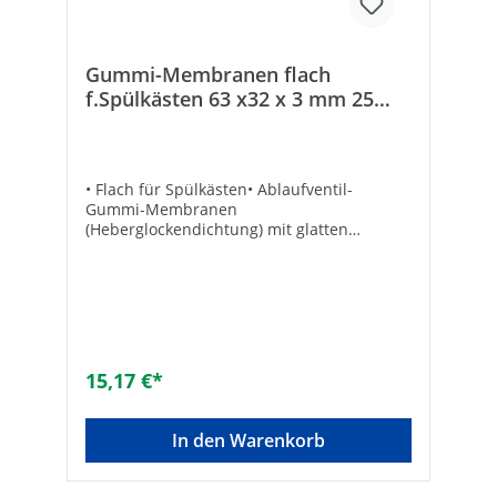
Gummi-Membranen flach
f.Spülkästen 63 x32 x 3 mm 25
Stück
• Flach für Spülkästen• Ablaufventil-
Gummi-Membranen
(Heberglockendichtung) mit glatten
Oberflächen• VPE = 25 Stück Stärke:
3Außen-ø [mm]: 63Abmessungen: 32 x 63 x
3 mmArtikelbezeichnung: für GEBERIT®
10000, 20000, 27000Innen-ø [mm]:
32VPE/Nachfüllpack: 25Inhalt-Box/Stück:
2Inhalt-Box/Stück: 2Inhalt-Box/Stück:
2passend für: GEBERIT 10000, 20000,
15,17 €*
27000Art der Dichtung:
MembranAusführung: FlachdichtringFarbe:
schwarzAußendurchmesser [mm]:
In den Warenkorb
63Innendurchmesser [mm]: 32Stärke [mm]:
3Material: GummiFarbe: schwarz