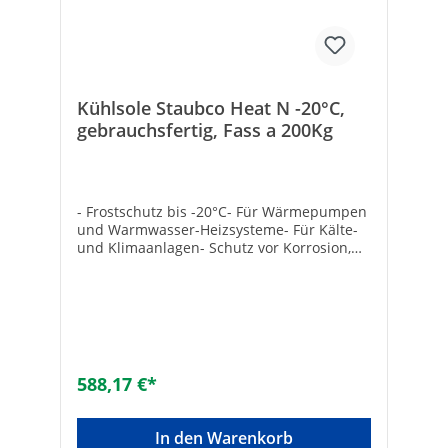
Kühlsole Staubco Heat N -20°C,
gebrauchsfertig, Fass a 200Kg
- Frostschutz bis -20°C- Für Wärmepumpen
und Warmwasser-Heizsysteme- Für Kälte-
und Klimaanlagen- Schutz vor Korrosion,
Frost, Kalkablagerung und bakterieller
Kontaminierung- Enthält einen
hochwirksamen Korrosionsschutzinhibitor-
Ungiftig- Mit allen üblichen Materialien
kompatibel (auch Alu, aber nicht für
verzinkten Stahl geeignet)- Vorhandene
Heizsysteme mit einem geeigneten
588,17 €*
Reiniger behandeln- Grün eingefärbt-
Monoethylenglykol-Basis- Von der LAWA für
Erdwärme freigegeben
In den Warenkorb