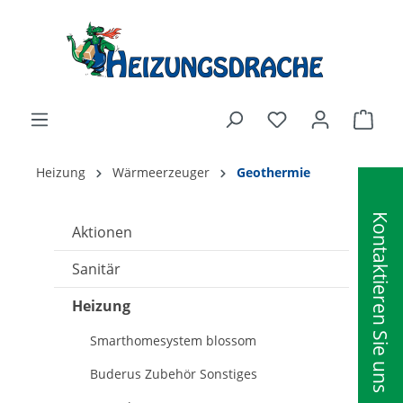
alt springen
Ware
Heizung
Wärmeerzeuger
Geothermie
Kontaktieren Sie uns
Aktionen
Sanitär
Heizung
Smarthomesystem blossom
Buderus Zubehör Sonstiges