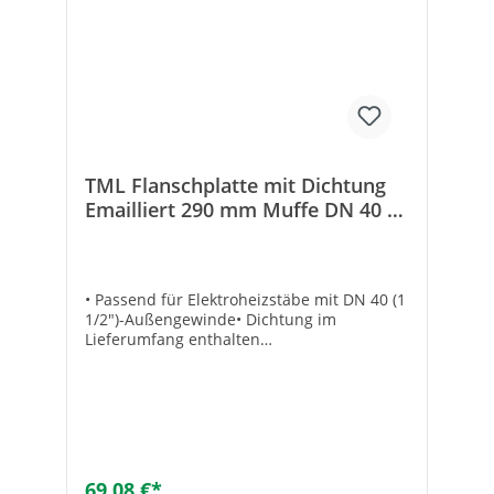
TML Flanschplatte mit Dichtung
Emailliert 290 mm Muffe DN 40 1
1/2"
• Passend für Elektroheizstäbe mit DN 40 (1
1/2")-Außengewinde• Dichtung im
Lieferumfang enthalten
Flanschtyp:FlanschplatteOberflächenschutz
:emailliertAußendurchmesser
[mm]:290Ovale Flanschform:NeinAnzahl
Schraublöcher:12Lochkreisdurchmesser
[mm]:260Durchmesser Bolzenloch
[mm]:13Ausführung:wasserseitig
emailliertLochkreis-ø
69,08 €*