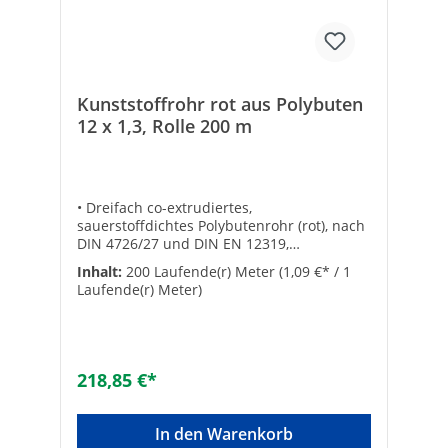
Kunststoffrohr rot aus Polybuten
12 x 1,3, Rolle 200 m
• Dreifach co-extrudiertes,
sauerstoffdichtes Polybutenrohr (rot), nach
DIN 4726/27 und DIN EN 12319,
insbesondere für das Wandheizungs-
Inhalt:
200 Laufende(r) Meter
(1,09 €* / 1
Putzsystem• 200 m pro RolleTechnische
Laufende(r) Meter)
DatenWerkstoffgüte: sonstige
218,85 €*
In den Warenkorb