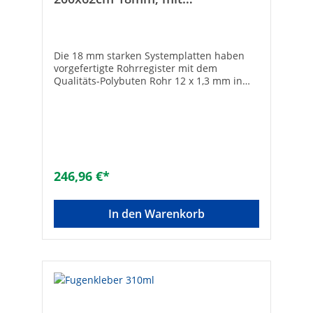
Polybutenrohr 12x1,3mm
Die 18 mm starken Systemplatten haben
vorgefertigte Rohrregister mit dem
Qualitäts-Polybuten Rohr 12 x 1,3 mm in
fixen Verlegeabständen von 10 cm. Die in
Serie geschalteten Elemente sind für eine
maximale Rohrlänge von 80 m
ausgerichtet. Die fünf Plattengrößen
decken alle gängigen Einbausituationen ab.
Vorteile:• Zum Heizen und Kühlen•
Vorgefertigte Klimaplatten mit PB Rohr•
246,96 €*
Heizung und Trennwand in einem•
Plattendicke 18 mm• Serielle Anbindung
mehrerer Klimaplatten Das
In den Warenkorb
Trockenbauwandsystem ist ein
vorgefertigtes Modulsystem, das aus
Wandheizplatten mit integrierten Registern
besteht. Die Wandheizplatten aus
Gipsfasermaterial sind nur 18 mm dünn
und in fünf Plattengrößen erhältlich, die
fast alle Einbausituationen abdecken. Die
Trockenbautechnik ermöglicht eine