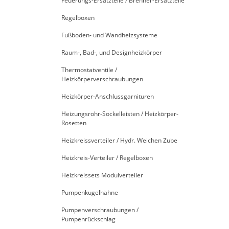
Feuerungs-Ersatzteile / Brenner-Ersatzteile
Regelboxen
Fußboden- und Wandheizsysteme
Raum-, Bad-, und Designheizkörper
Thermostatventile /
Heizkörperverschraubungen
Heizkörper-Anschlussgarnituren
Heizungsrohr-Sockelleisten / Heizkörper-
Rosetten
Heizkreissverteiler / Hydr. Weichen Zube
Heizkreis-Verteiler / Regelboxen
Heizkreissets Modulverteiler
Pumpenkugelhähne
Pumpenverschraubungen /
Pumpenrückschlag