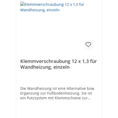
Klemmverschraubung 12 x 1,3 für
Wandheizung, einzeln
Die Wandheizung ist eine Alternative bzw.
Ergänzung zur Fußbodenheizung. Sie ist
ein Putzsystem mit Klemmschiene zur
Montage an Massivwänden (z. B. Ziegel,
Beton oder Kalksandstein). Die vor Ort zu
erstellende Wandheizung wird bei einer
Rohrüberdeckung von ca. 15 mm