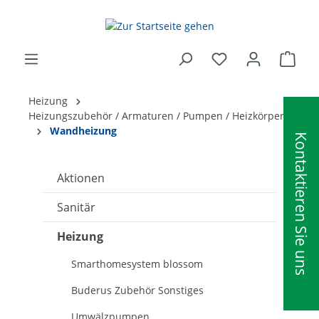
alt springen
Ware
Heizung
Heizungszubehör / Armaturen / Pumpen / Heizkörper
Wandheizung
Kontaktieren Sie uns
Aktionen
Sanitär
Heizung
Smarthomesystem blossom
Buderus Zubehör Sonstiges
Umwälzpumpen