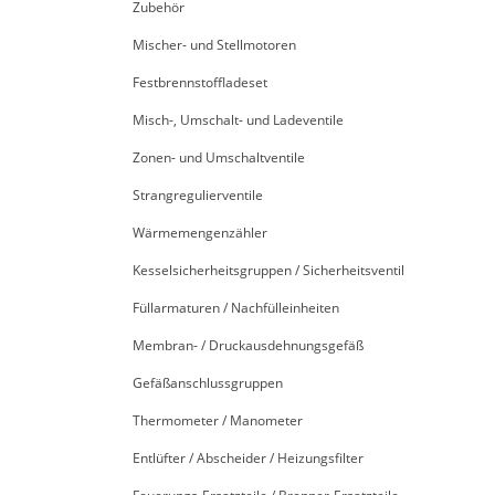
Zubehör
Mischer- und Stellmotoren
Festbrennstoffladeset
Misch-, Umschalt- und Ladeventile
Zonen- und Umschaltventile
Strangregulierventile
Wärmemengenzähler
Kesselsicherheitsgruppen / Sicherheitsventil
Füllarmaturen / Nachfülleinheiten
Membran- / Druckausdehnungsgefäß
Gefäßanschlussgruppen
Thermometer / Manometer
Entlüfter / Abscheider / Heizungsfilter