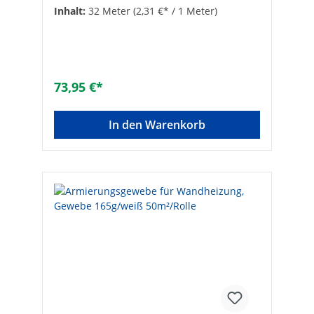
ein Putzsystem mit Klemmschiene zur
Inhalt:
32 Meter
(2,31 €* / 1 Meter)
Montage an Massivwänden (z. B. Ziegel,
Beton oder Kalksandstein). Die vor Ort zu
erstellende Wandheizung wird bei einer
Rohrüberdeckung von ca. 15 mm
eingeputzt (einlagiger Putzaufbau bei
Gipsputzen). Zementgebundene und
73,95 €*
Lehmputze werden zweilagig mit Standzeit
nach Herstellerangaben und einer
Rohrüberdeckung von ebenfalls ca. 15 mm
In den Warenkorb
verarbeitet. Zur Verhinderung von
Rissbildungen wird ein Armierungsgewebe
eingebettet. Das zu verwendende Heizrohr
ist ein nach DIN 4726 sauerstoffdichtes
Polybutenrohr (12 x 1,3 mm), das individuell
in verschiedenen Höhen- und
Breitenabmessungen (bis max. 6 m²)
verlegt wird. Der Anschluss erfolgt direkt
an den Verteiler (ohne Sammelleitungen)
durch Klemmverschraubungen. Für die
Wandmontage zur Befestigung des Rohres
12 x 1,3 mm, Länge: 2 m.Befestigung durch
handelsübliche Schlagdübel.• VPE: 16 Stück
à 2 m = 32 m