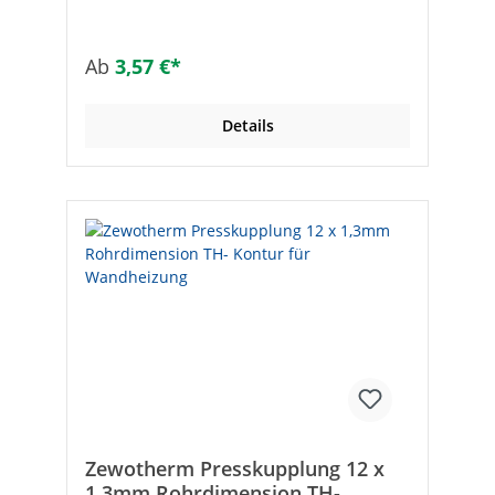
eingeputzt (einlagiger Putzaufbau bei
Gipsputzen). Zementgebundene und
Lehmputze werden zweilagig mit Standzeit
Ab
3,57 €*
nach Herstellerangaben und einer
Rohrüberdeckung von ebenfalls ca. 15 mm
verarbeitet. Zur Verhinderung von
Details
Rissbildungen wird ein Armierungsgewebe
eingebettet. Das zu verwendende Heizrohr
ist ein nach DIN 4726 sauerstoffdichtes
Polybutenrohr (12 x 1,3 mm), das individuell
in verschiedenen Höhen- und
Breitenabmessungen (bis max. 6 m²)
verlegt wird. Der Anschluss erfolgt direkt
an den Verteiler (ohne Sammelleitungen)
durch Klemmverschraubungen.• Zum
Anschluss des PB-Heizungsrohres an den
Systemverteiler, Eurokonus• VPE = 1 Stück
Zewotherm Presskupplung 12 x
1,3mm Rohrdimension TH-