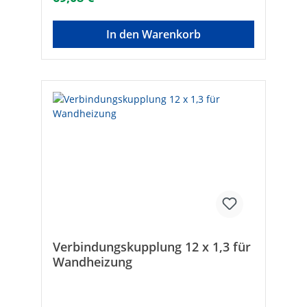
[mm]:260Typ:220/290Anzahl
Bohrungen:12Marke:TMLGröße
[mm]:220/290
In den Warenkorb
Verbindungskupplung 12 x 1,3 für
Wandheizung