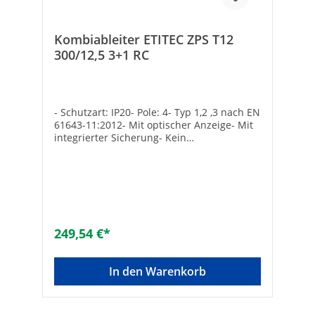
Kombiableiter ETITEC ZPS T12
300/12,5 3+1 RC
- Schutzart: IP20- Pole: 4- Typ 1,2 ,3 nach EN
61643-11:2012- Mit optischer Anzeige- Mit
integrierter Sicherung- Kein
Netzfolgestrom- Nennspannung : 240 V-
Höchste Dauerspannung: 300 V-
Nenn-/Grenzableitstrom [L-N]/[N-PE]: 20 /
80 kA- Kurzschlussfest max: 25 kA-
Kombiableiter zum Aufrasten auf das 40
mm Sammelschienensystem-
Blitzstoßstrom [L-N] / [N-PE]: 12,5 / 50 kA-
249,54 €*
Ableitstrom max.: [L-N] / [N-PE]: 50 / 100 kA
Hersteller Art-Nr.: 2440595Ref.Nr.:
2440595Marke: ETIEAN:
In den Warenkorb
3838895896555Max. Betriebsspannung
(Umax) [V]: 300Grenzableitstrom (8/20) [kA]:
80Blitzstoßstrom (10/350 µs) [kA]:
50Kurzschlussfestigkeit (Isccr) [kA]: