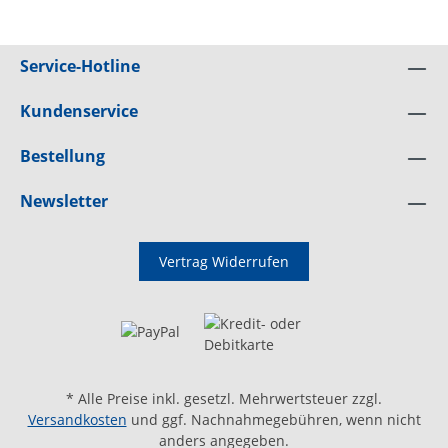
25Polzahl: 4Montageart:
SammelschieneFernsignalisierung: -
Prüfklasse: Typ 1 und 2Integrierte
Service-Hotline
Vorsicherung: -Schutzart (IP): IP20Netzform
TN-C: -Netzform TN-S: -Netzform TT: -
Kundenservice
Bestellung
Newsletter
Vertrag Widerrufen
* Alle Preise inkl. gesetzl. Mehrwertsteuer zzgl.
Versandkosten
und ggf. Nachnahmegebühren, wenn nicht
anders angegeben.