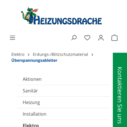
alt springen
Ware
Elektro
Erdungs-/Blitzschutzmaterial
Überspannungsableiter
Kontaktieren Sie uns
Aktionen
Sanitär
Heizung
Installation
Elektro