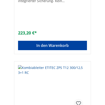
integrierter Sicherung- Kein
Netzfolgestrom- Nennspannung : 240 V-
Höchste Dauerspannung: 300 V-
Nenn-/Grenzableitstrom [L-N]/[N-PE]: 20 /
80 kA- Kurzschlussfest max: 25 kA-
Kombiableiter zum Aufrasten auf das 40
mm Sammelschienensystem-
Blitzstoßstrom [L-N] / [N-PE]: 7,5 / 30 kA-
223,20 €*
Ableitstrom max.: [L-N] / [N-PE]: 50 / 100 kA
Hersteller Art-Nr.: 2440593Ref.Nr.:
2440593Marke: ETIEAN:
In den Warenkorb
3838895896494Max. Betriebsspannung
(Umax) [V]: 300Grenzableitstrom (8/20) [kA]:
80Blitzstoßstrom (10/350 µs) [kA]:
30Kurzschlussfestigkeit (Isccr) [kA]:
25Polzahl: 4Montageart:
SammelschieneFernsignalisierung: -
Prüfklasse: Typ 1 und 2Integrierte
Vorsicherung: -Schutzart (IP): IP20Netzform
TN-C: -Netzform TN-S: -Netzform TT: -