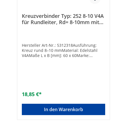
Kreuzverbinder Typ: 252 8-10 V4A
für Rundleiter, Rd= 8-10mm mit
Zwischenplatte
Hersteller Art-Nr.: 5312318Ausführung:
Kreuz rund 8–10 mmMaterial: Edelstahl
V4AMaße L x B [mm]: 60 x 60Marke:
OBOEAN: 4012195700869Art des Zubehörs:
KreuzverbinderMaterial: rostfreier Stahl
(V4A)Oberflächenschutz: ohneLänge [mm]:
60Gewicht [kg]: 33,53
18,85 €*
In den Warenkorb