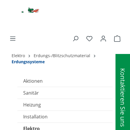
alt springen
Ware
Elektro
Erdungs-/Blitzschutzmaterial
Erdungssysteme
Kontaktieren Sie uns
Aktionen
Sanitär
Heizung
Installation
Elektro