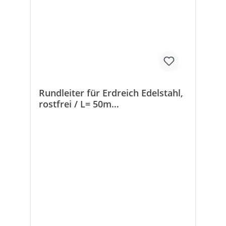
Rundleiter für Erdreich Edelstahl,
rostfrei / L= 50m
Größe/Querschnitt:
10mm/78mm²