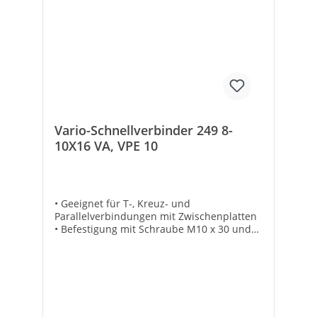
Vario-Schnellverbinder 249 8-
10X16 VA, VPE 10
• Geeignet für T-, Kreuz- und
Parallelverbindungen mit Zwischenplatten
• Befestigung mit Schraube M10 x 30 und
Federscheibe • Für Verbindungen:
Rundleiter 8-10 mm / 16 mm • Material:
Edelstahl, rostfrei • Maße (B x L): 40 x 50
mm • VPE = 10 Stück