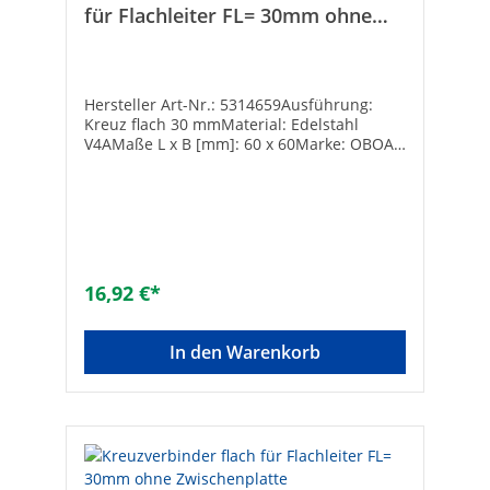
für Flachleiter FL= 30mm ohne
Zwischenplatte
Hersteller Art-Nr.: 5314659Ausführung:
Kreuz flach 30 mmMaterial: Edelstahl
V4AMaße L x B [mm]: 60 x 60Marke: OBOArt
des Zubehörs: KreuzverbinderMaterial:
rostfreier Stahl (V4A)Oberflächenschutz:
ohneLänge [mm]: 60Gewicht [kg]: 26,4
16,92 €*
In den Warenkorb