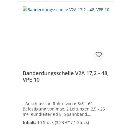
Banderdungsschelle V2A 17,2 - 48,
VPE 10
- Anschluss an Rohre von ø 3/8"- 6"-
Befestigung von max. 2 Leitungen 2,5 - 25
m²- Rundleiter Rd 8- Spannband,
Schellenkörper und Schraube aus
Inhalt:
10 Stück
(3,23 €* / 1 Stück)
rostfreiem Edelstahl- VPE = 10 Stück
Hersteller Art-Nr.: 5057515Typ: 927