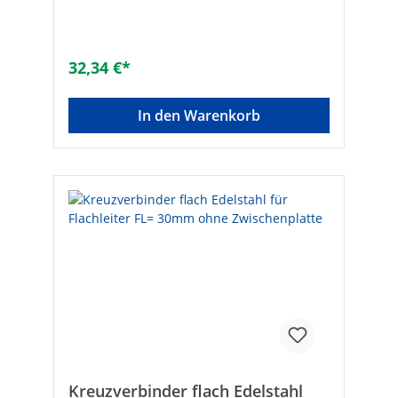
1Spannbereich [mm]: 17,2-48Ref.Nr.:
5057515Marke: OBOEAN:
4012195388579Anschlussquerschnitt
[mm²]: 2,5 - 25Spannbereich [mm]: 17,2 -
32,34 €*
48Geeignet für Min. Rohrdurchmesser: 3/8
ZollGeeignet für Max. Rohrdurchmesser: 6
Zoll
In den Warenkorb
Kreuzverbinder flach Edelstahl