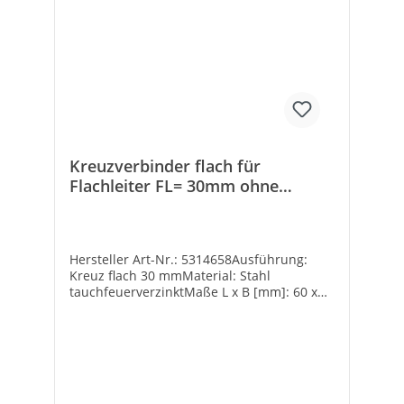
Kreuzverbinder flach für
Flachleiter FL= 30mm ohne
Zwischenplatte
Hersteller Art-Nr.: 5314658Ausführung:
Kreuz flach 30 mmMaterial: Stahl
tauchfeuerverzinktMaße L x B [mm]: 60 x
60Marke: OBOEAN: 4012195419471Art des
Zubehörs: KreuzverbinderMaterial:
StahlOberflächenschutz:
feuerverzinktLänge [mm]: 60Gewicht [kg]:
27,8