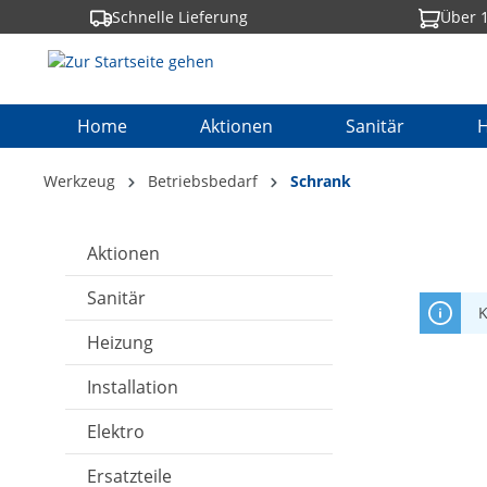
Schnelle Lieferung
Über 1
springen
Zur Hauptnavigation springen
Home
Aktionen
Sanitär
H
Werkzeug
Betriebsbedarf
Schrank
Aktionen
Sanitär
K
Heizung
Installation
Elektro
Ersatzteile