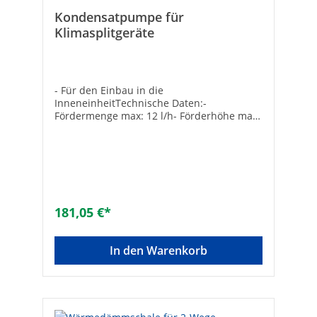
Kondensatpumpe für
Klimasplitgeräte
- Für den Einbau in die
InneneinheitTechnische Daten:-
Fördermenge max: 12 l/h- Förderhöhe max
: 10 m- Spannung : 230 V, 50 Hz-
Lieferumfang:- 1,5 m ansteckbares
Netzkabel- Vibrationsdämpfer mit 1 m
Druckschlauch- Schwingungsdämpfende
Halterung- 150 mm PVC-
Entlüftungsschlauch 6 mm ID-
Antihebereffektventil- 220 mm
181,05 €*
Einlassschlauch 14 mm ID- Zulaufadapter,
Befestigungssatz
In den Warenkorb