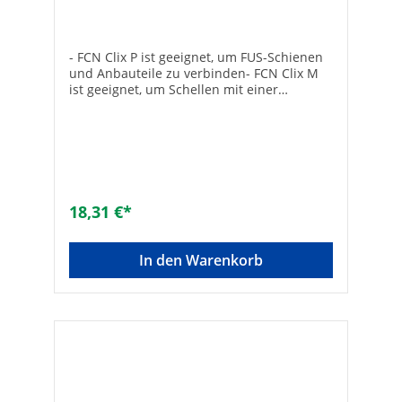
- FCN Clix P ist geeignet, um FUS-Schienen
und Anbauteile zu verbinden- FCN Clix M
ist geeignet, um Schellen mit einer
Gewindestange zu verbinden- Einfache
und präzise Positionierung in der Schiene-
Verzahnung für sicheren Halt in der FUS-
Schiene- In die Schiene einführen und um
90 Grad drehen- Galvanisch verzinkt
18,31 €*
In den Warenkorb