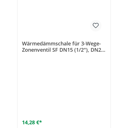
Wärmedämmschale für 3-Wege-
Zonenventil SF DN15 (1/2"), DN20
(3/4") IG
14,28 €*