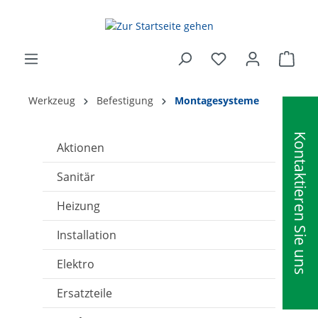
alt springen
Ware
Werkzeug
Befestigung
Montagesysteme
Kontaktieren Sie uns
Aktionen
Sanitär
Heizung
Installation
Elektro
Ersatzteile