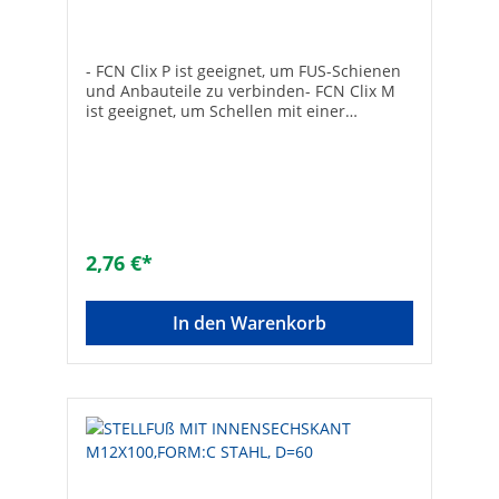
- FCN Clix P ist geeignet, um FUS-Schienen
und Anbauteile zu verbinden- FCN Clix M
ist geeignet, um Schellen mit einer
Gewindestange zu verbinden- Einfache
und präzise Positionierung in der Schiene-
Verzahnung für sicheren Halt in der FUS-
Schiene- In die Schiene einführen und um
90 Grad drehen- Galvanisch verzinkt
2,76 €*
In den Warenkorb