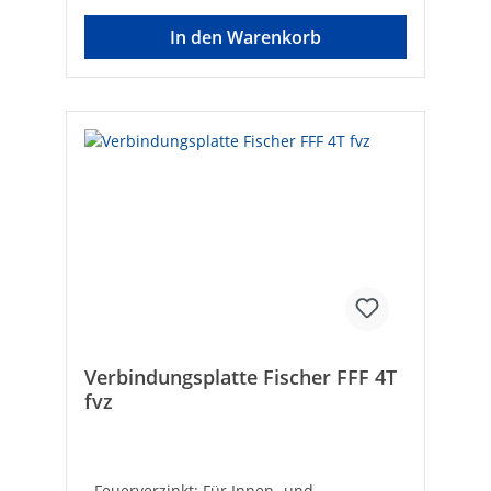
Bodenhaftung. Sie wirkt
körperschalldämmend und erschwert die
In den Warenkorb
Übertragung von Schwingungen und
Stößen auf den Boden.
Verbindungsplatte Fischer FFF 4T
fvz
- Feuerverzinkt: Für Innen- und