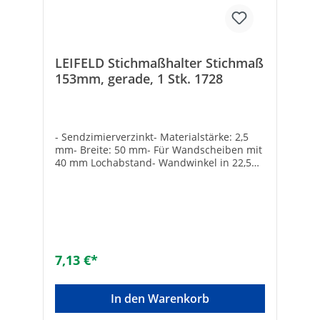
LEIFELD Stichmaßhalter Stichmaß
153mm, gerade, 1 Stk. 1728
- Sendzimierverzinkt- Materialstärke: 2,5
mm- Breite: 50 mm- Für Wandscheiben mit
40 mm Lochabstand- Wandwinkel in 22,5
Grad Schritten zu montieren, mit M5
Schrauben zu befestigen- Inklusive
Bohrungen für Abflußbefestigung mit
Seilklemme (Bestell-Nr.: 94 079 60),
Gewindestück und Rohrschelle Hersteller
Art-Nr.: 1728Länge [mm]: 344Stichmaß
[mm]: 153Marke: LEIFELD®EAN:
7,13 €*
4250289301183Oberflächenschutz:
sendzimirverzinktLänge [m]: 34,4Breite
[mm]: 0,05Materialstärke [mm]:
In den Warenkorb
2,5Stichmaß [mm]: 153