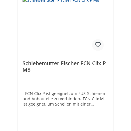
Schiebemutter Fischer FCN Clix P
M8
- FCN Clix P ist geeignet, um FUS-Schienen
und Anbauteile zu verbinden- FCN Clix M
ist geeignet, um Schellen mit einer
Gewindestange zu verbinden- Einfache
und präzise Positionierung in der Schiene-
Verzahnung für sicheren Halt in der FUS-
Schiene- In die Schiene einführen und um
90 Grad drehen- Galvanisch verzinkt-