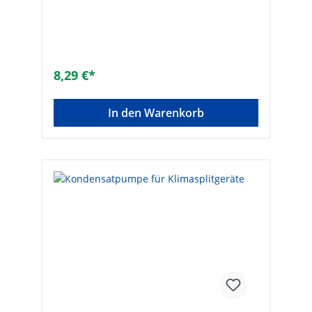
Schienenkonstruktionen in Verbindung mit
Fischer Schienen FUS (94 106 08) und FCN
Clix P (94 026 37) Hersteller Art-Nr.:
547504Marke: FischerEAN:
4048962336849Material:
StahlOberflächenschutz:
8,29 €*
galvanisch/elektrolytisch verzLänge [mm]:
95Materialstärke [mm]: 4Lochung: ✓
In den Warenkorb