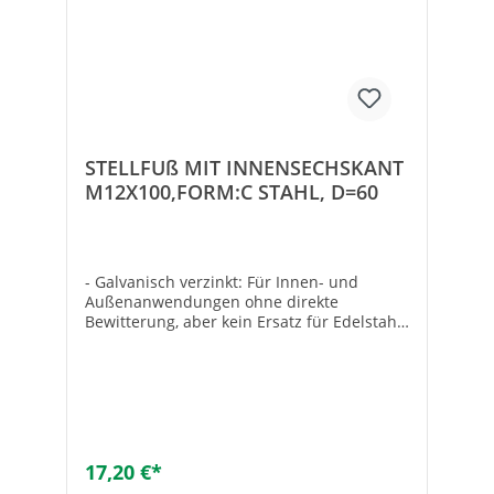
STELLFUß MIT INNENSECHSKANT
M12X100,FORM:C STAHL, D=60
- Galvanisch verzinkt: Für Innen- und
Außenanwendungen ohne direkte
Bewitterung, aber kein Ersatz für Edelstahl-
Gummiauflage aufvulkanisiert, schwarz-
Auslieferung mit passender Mutter-
Stellfüße aus Stahl oder Edelstahl mit
drehbar gelagerter Gewindespindel und
Gummi-Aufstellfläche. Die massive
Gummiauflage ist durch Aufvulkanisieren
fest mit dem Blechteller verbunden. Die
17,20 €*
Gummiauflage hat eine ausgezeichnete