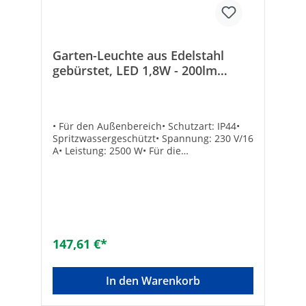
Garten-Leuchte aus Edelstahl
gebürstet, LED 1,8W - 200lm
600mm hoch, mit
Bewegungsmelder
• Für den Außenbereich• Schutzart: IP44•
Spritzwassergeschützt• Spannung: 230 V/16
A• Leistung: 2500 W• Für die
Festinstallation• Leitungseinführungen für
bis zu 2,5 mm² Erdleitung• LED 1,8 W•
Großer Anschlussraum von unten
zugänglich • Erfassungswinkel: 160°•
Reichweite: max. 3 m • Passendes Erdstück
Bestell-Nr. 62 001 69 Höhe [mm]:
600Schutzart (IP): IP44Max. Systemleistung
147,61 €*
[W]: 2500Nennspannung [V]:
230Gehäusefarbe: silberLänge [mm]:
95Breite [mm]: 82Werkstoff des Gehäuses:
In den Warenkorb
EdelstahlHöhe/Tiefe [mm]:
600Energieeffizienzklasse: