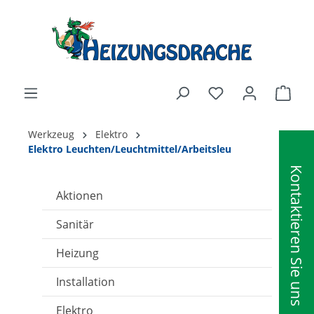
alt springen
Ware
Werkzeug
Elektro
Elektro Leuchten/Leuchtmittel/Arbeitsleu
Kontaktieren Sie uns
Aktionen
Sanitär
Heizung
Installation
Elektro