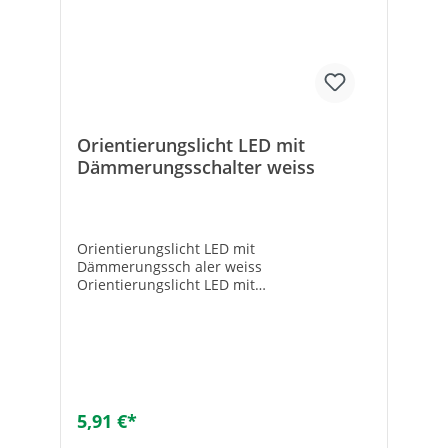
Orientierungslicht LED mit
Dämmerungsschalter weiss
Orientierungslicht LED mit
Dämmerungssch aler weiss
Orientierungslicht LED mit
Dämmerungssch alter weiss - Steckbar -
Mit Dämmerungsschalter und 2
Leuchtdioden - Schaltet automatisch bei
Dunkelheit ein - Extrem geringer
Stromverbrauch - Keine Glühbirnen
erforderlich - Sanftes, unaufdringliches
Licht
5,91 €*