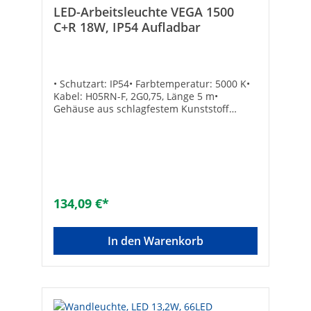
LED-Arbeitsleuchte VEGA 1500
C+R 18W, IP54 Aufladbar
• Schutzart: IP54• Farbtemperatur: 5000 K•
Kabel: H05RN-F, 2G0,75, Länge 5 m•
Gehäuse aus schlagfestem Kunststoff
Leistung [W]: 18Lichtstrom [lm]: 1500Maße
L x B x T [mm]: 288 x 280 x 103Marke:
scangripSchutzart (IP): IP31Max.
Systemleistung [W]: 18Mit Leuchtmittel:
✓Länge [mm]: 288Leuchtmittel: LED nicht
austauschbarMaterial:
KunststoffBemessungslichtstrom nach IEC
134,09 €*
62722-2-1 [lm]: 1.500Farbtemperatur [K]:
5.000Gewicht [kg]:
1,6Energieeffizienzklasse: CLänge des
In den Warenkorb
Anschlusskabels [m]: 5Tiefe [mm]: 103