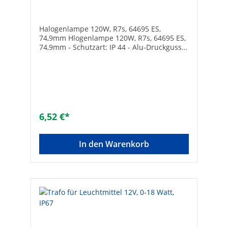
Halogenlampe 120W, R7s, 64695 ES,
74,9mm Hlogenlampe 120W, R7s, 64695 ES,
74,9mm - Schutzart: IP 44 - Alu-Druckguss-
Gehäuse - Sicherheitsglas mit Schutzgitter -
Kabel: H05VV-F3G1,0, Länge ca.1,8 m - Inkl.
Leuchtmittel
6,52 €*
In den Warenkorb