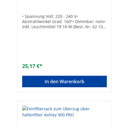
• Spannung Volt: 220 - 240 V•
Abstrahlwinkel Grad: 160°• Dimmbar: nein•
Inkl. Leuchtmittel T8 18 W (Best.-Nr. 62 102
18) Schutzart: IP20Lichtstrom [lm]:
1600Bestückung: 1 x T8 18WMaße L x B x H
[mm]: 1225 x 32 x 54Marke: LED's
LightSchutzart (IP): IP20Geeignet für
Deckenmontage: ✓Ohne Dimmfunktion:
✓Mit Leuchtmittel: ✓Nennspannung [V]:
220 - 240Max. Systemleistung [W]:
25,17 €*
18Bemessungslichtstrom nach IEC 62722-2-
1 [lm]: 1.600Gehäusefarbe: weißLänge
[mm]: 1.225Breite [mm]: 32Höhe [mm]:
In den Warenkorb
54Ausstrahlungswinkel [°]: 160Dimmung
DMX: ✓