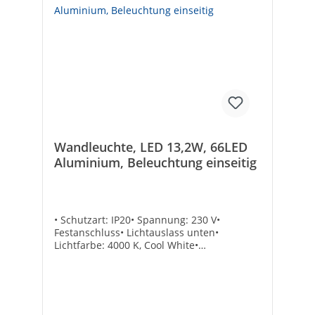
Wandleuchte, LED 13,2W, 66LED
Aluminium, Beleuchtung einseitig
• Schutzart: IP20• Spannung: 230 V•
Festanschluss• Lichtauslass unten•
Lichtfarbe: 4000 K, Cool White•
Energieklasse A+• Inkl.
Befestigungsmaterial• Netzgerät im
Lieferumfang enthalten• Inkl. Leuchtmittel,
nicht austauschbar Typ: Triga Uno
600Farbe: AluminiumWatt: 13,2Maße L x B x