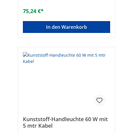
H [mm]: 600 x 60 x 50Marke: evenesLEDs:
66Schutzart (IP): IP20Nennspannung [V]:
75,24 €*
230Farbtemperatur [K]: 4.000Länge [mm]:
600Geeignet für Deckenmontage: -Geeignet
für Wandmontage: ✓Werkstoff des
In den Warenkorb
Gehäuses: AluminiumGehäusefarbe:
AluminiumLeuchtmittel: LED nicht
austauschbarMit Leuchtmittel: ✓Lichtfarbe:
weißMax. Systemleistung [W]: 13,2Mit
Betriebsgerät: ✓Dimmung DMX:
✓Energieeffizienzklasse: A+
Kunststoff-Handleuchte 60 W mit
5 mtr Kabel