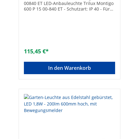
00840 ET LED-Anbauleuchte Trilux Montigo
600 P 15 00-840 ET - Schutzart: IP 40 - Für
Decken und Wandmontage - Material:
Stahlblech weiß, Abdeckung ABS schlagfest
- Farbtemperatur: 4000 K - Inkl.
Leuchtmittel, nicht austauschbar
115,45 €*
In den Warenkorb