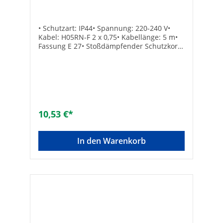
• Schutzart: IP44• Spannung: 220-240 V•
Kabel: H05RN-F 2 x 0,75• Kabellänge: 5 m•
Fassung E 27• Stoßdämpfender Schutzkorb•
Schutzglas• Ohne Leuchtmittel (Bestell-Nr.:
62 098 43)• Vollkunststoff Marke:
REVSchutzart (IP): IP44Nennspannung [V]:
220 - 240Fassung: E27Gehäusefarbe:
schwarzMit Leuchtmittel: -Leuchtmittel:
LED austauschbarMaterial:
KunststoffEnergieeffizienzklasse: nicht
10,53 €*
zutreffendLänge des Anschlusskabels [m]:
5
In den Warenkorb