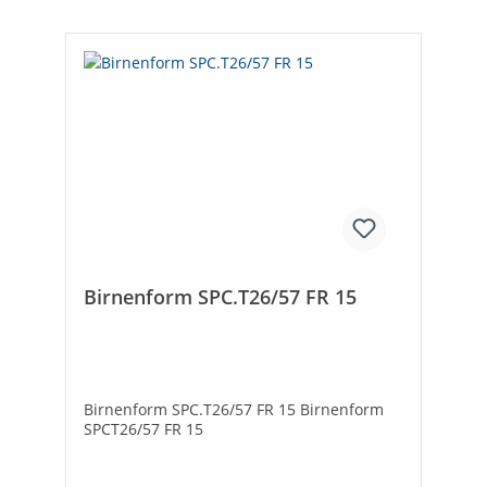
EErfassungswinkel [°]: 160Reichweite [m]:
3Leiterquerschnitt [mm²]: 2,5Art der
Leuchte:
AußenleuchteOberflächenbehandlung:
gebürstet
Birnenform SPC.T26/57 FR 15
Birnenform SPC.T26/57 FR 15 Birnenform
SPCT26/57 FR 15