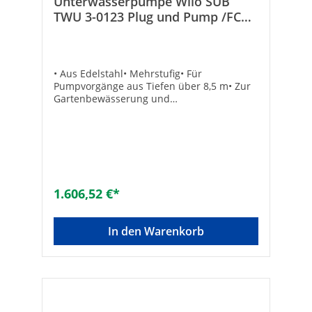
Unterwasserpumpe Wilo SUB
TWU 3-0123 Plug und Pump /FC
DN 80 3" Tiefbrunnenpumpe
• Aus Edelstahl• Mehrstufig• Für
Pumpvorgänge aus Tiefen über 8,5 m• Zur
Gartenbewässerung und
Hauswasserversorgung• Mit Schaltkasten
vormontiert• Thermischer Motorschutz•
Spannung: 230 V / 50 Hz•
Rückflussverhinderer integriert•
Kabellänge: 30 m• Druckanschluss: DN 25
(1")Lieferumfang:• Pumpe• Elektronischer
Druckschalter mit Trockenlaufschutz
1.606,52 €*
Fluidcontrol• Edelstahlseil 30 m•
Nennleistung: 550 W• Fördermenge max.:
3000 l/h• Förderhöhe max.: 70 m• Druck
In den Warenkorb
max.: 7,0 bar• Gehäuse-ø: 74 mm• Gewicht:
10,8 kgTechnische DatenHersteller Art-Nr.:
4 091 649Marke: wiloEAN: 4016322788898