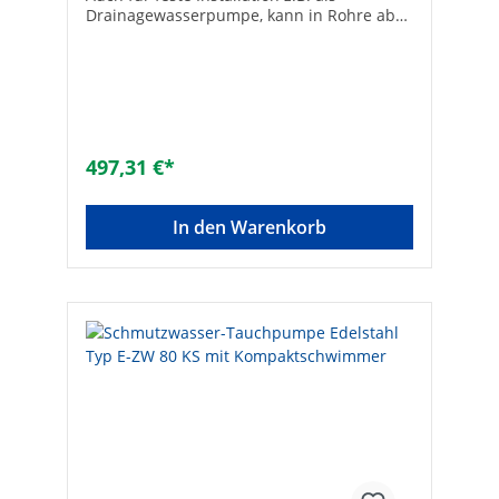
Drainagewasserpumpe, kann in Rohre ab
Innen-ø 300 mm eingebaut werden•
Einsetzbar als Umwälzpumpe,
Bachlaufpumpe, Entwässerungspumpe•
Pumpen-ø: 175 mm• Druckanschluss: DN
32 (1 1/4") Hersteller Art-Nr.: 16920Druck
max. [bar]: 1,4Korngröße max. [mm]:
10Nennleistung max. [W]: 850Typ: E-ZW 65
497,31 €*
KS-2Fördermenge max. [l/h]: 9500Marke:
zehnder
In den Warenkorb