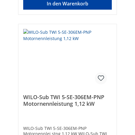
6.000Drehzahl [Upm]:
In den Warenkorb
2.810Anschlussgröße: 1 1/4 Zoll
(32)Anschluss:
InnengewindeMotorausgangsleistung (P2)
[kW]: 0,75Anschlussspannung: 1 x 230
VFrequenz: 50 HzNennstrom [A]:
5,6Schutzart (IP): IP68Elektrischer
Anschluss: Anschlusskabel mit SteckerMax.
Förderhöhe [m]: 64,5Länge der
Anschlussleitung [m]: 20Mit
Rückschlagklappe: -Durchmesser Pumpe
[mm]: 129Länge Pumpe und Motor [mm]:
587Trockenlaufschutz: ✓
WILO-Sub TWI 5-SE-306EM-PNP
Motornennleistung 1,12 kW
WILO-Sub TWI 5-SE-306EM-PNP
Motornennlei stng 1,12 kW WILO-Sub TWI