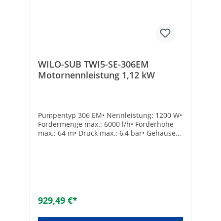
WILO-SUB TWI5-SE-306EM
Motornennleistung 1,12 kW
Pumpentyp 306 EM• Nennleistung: 1200 W•
Fördermenge max.: 6000 l/h• Förderhöhe
max.: 64 m• Druck max.: 6,4 bar• Gehäuse-
ø: 129 mm• Gewicht: 17,5 kg Hersteller Art-
Nr.: 4104128Druck max. [bar]:
4,6Nennleistung max. [W]: 1200Typ: TWI 5-
SE 306 EMFördermenge max. [l/h]:
6000Marke: wiloEAN:
4016322893592Werkstoff des Gehäuses:
rostfreier StahlWerkstoffgüte: Edelstahl 304
929,49 €*
(1.4301)Werkstoff Gebläserad/Pumpenrad:
rostfreier StahlFördermenge max [l/h]: