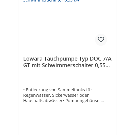
Lowara Tauchpumpe Typ DOC 7/A
GT mit Schwimmerschalter 0,55
kW
• Entleerung von Sammeltanks für
Regenwasser, Sickerwasser oder
Haushaltsabwässer• Pumpengehäuse:
Edelstahl• Schutzart: IP 68• Eintauchtiefe
max.: 5 m• Spannung: 230 V•
Anschlusskabel: 10 mTechnische
DatenHersteller Art-Nr.:
107540320XXXUAADruck max. [bar]:
1,1Korngröße max. [mm]: 10,0Nennleistung