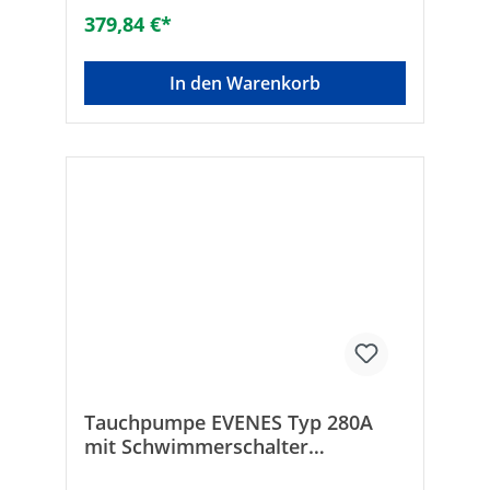
max. [W]: 550Typ: 7/A GW mit
379,84 €*
KompaktschwimmerGewicht [kg]:
6Förderhöhe: 11,1 mQ max (l/min): 225H
max (m): 11,1P nenn (kW): 0,55I nenn (A):
In den Warenkorb
3,70Nennleistung [W]: 550Fördermenge
max. [l/h]: 13500Förderhöhe [m]:
11,1Nennleistung [Watt]: 550Marke:
LOWARAAnschluss: Innengewinde Gas
zylindrisch (Schutzart (IP): IP68Elektrischer
Anschluss: Anschlusskabel mit Stecker
Tauchpumpe EVENES Typ 280A
mit Schwimmerschalter
Schmutzwasser