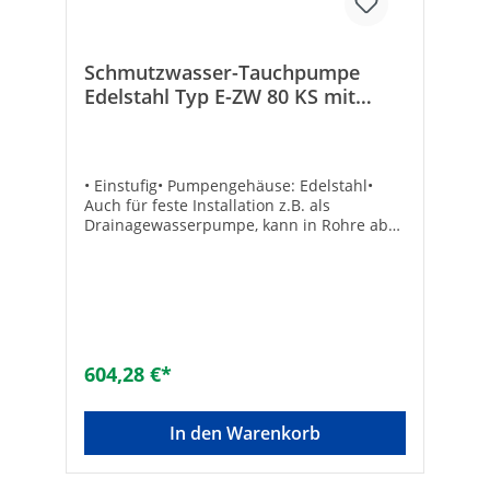
Schmutzwasser-Tauchpumpe
Edelstahl Typ E-ZW 80 KS mit
Kompaktschwimmer
• Einstufig• Pumpengehäuse: Edelstahl•
Auch für feste Installation z.B. als
Drainagewasserpumpe, kann in Rohre ab
Innen-ø 300 mm eingebaut werden•
Einsetzbar als Umwälzpumpe,
Bachlaufpumpe, Entwässerungspumpe•
Pumpen-ø: 175 mm• Druckanschluss: DN
32 (1 1/4") Hersteller Art-Nr.: 15242Druck
max. [bar]: 0,9Nennleistung max. [W]:
850Korngröße max. [mm]: 30Typ: E-ZW 80
604,28 €*
KS-2Fördermenge max. [l/h]: 10000Marke:
zehnder
In den Warenkorb