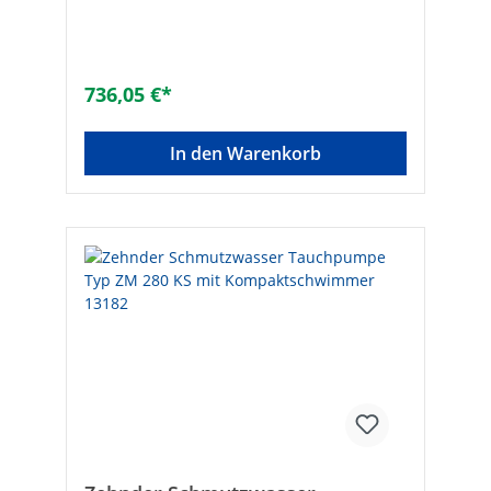
abrasiven oder salzhaltigen Medien (max.
15% Salzgehalt)• Hochwertige
Gleitringdichtung aus Siliciumcarbit,
Motorgehäuse aus 1.4404
Edelstahl,Motorwelle aus Edelstahl• Im
736,05 €*
Behälterdeckel intergriertes Schaltgerät mit
akustischer Alarmmeldungbei unzulässig
hohem Wasserstand• Potentialfreier
In den Warenkorb
Kontakt für externen Alarm oder
Waschmaschinenstopp• Vorbereiteter,
beidseitig nutzbarer Duschzulauf DN 50
(2“) (von Behälterunterkantebis Rohrmitte
Duschzulauf nur 80 mm•
Betriebstemperatur: 40°C (kurzzeitig bis
90°C)• Druckabgang DN 32 (1 1/4“) IG mit
integrierter Rückschlagklappe•
Behälterentlüftung durch Aktivkohlefilter•
Zur Überflurinstallation in frostgeschützten
Räumen unterhalb der Rückstauebene•
Nennleistung: 300 W• Spannung: 230 V/50
Hz• Nennstrom: 1,3 A• Fördermenge max.:
8000 l/h• Förderhöhe max.: 6 m• Maße (L x
T x H): 388 x 250 x 300 mm• Gewicht: 5 kg
Hersteller Art-Nr.: 11466Marke:
zehnderWerkstoff des Behälters: