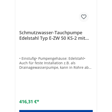
Schmutzwasser-Tauchpumpe
Edelstahl Typ E-ZW 50 KS-2 mit
Kompaktschwimmer
• Einstufig• Pumpengehäuse: Edelstahl•
Auch für feste Installation z.B. als
Drainagewasserpumpe, kann in Rohre ab
Innen-ø 300 mm eingebaut werden•
Einsetzbar als Umwälzpumpe,
Bachlaufpumpe, Entwässerungspumpe•
Pumpen-ø: 175 mm• Druckanschluss: DN
32 (1 1/4")Typ E-ZW 50 KS-2 E-ZW 65 KS-2 E-
ZW 80 KS-2Nennleistung: W 380 850
850Fördermenge max.: l/h 7500 9500
416,31 €*
10000Förderhöhe max.: m 7,5 14,0 9,0Korn-
ø max.: mm 10 10 30Druck max.: bar 0,75