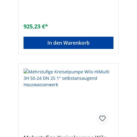
PUR-Technopolymer• Entleerung von
Pumpensümpfen und Sammeltanks für:-
Regenwasser- Sickerwasser• Entleerung
von Kellern, Garagen, Räumen,
Regenwasserbehältern und
925,23 €*
Unterführungen bei Überflutungen•
Entwässerung von Gräben und
Feuchtgebieten• Umfüllung von Tanks und
In den Warenkorb
Sammelbecken• Kleine
Berieselungsanlagen für Gärten und
Rasen• Pumpengehäuse: Edelstahl• Mit
Schwimmerschalter• Temperatur max.:
+35°C• Spannung: 230 V, 50 Hz• Schutzart:
IP 68• Tauchtiefe max.: 5 m•
Anschlusskabel: 10 m mit Schukostecker•
Doppelte Gleitringdichtung SiC/SiC und
Kohle/Keramik in Ölbad• Druckanschluss:
Storz C-Festkupplung 2" Hersteller Art-Nr.:
FL20042120002Druck max. [bar]:
1,04Nennleistung max. [W]: 400Korngröße
max. [mm]: 7,0Typ: Ready 4Gewicht [kg]: 9Q
max (l/min): 250H max (m): 10,4P nenn (kW):
0,40I nenn (A): 3,40Fördermenge max. [l/h]:
15000Marke: LOWARA WEEE-Nr:
DE82616646