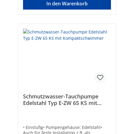
1,4 0,9Höhe: mm 340 358 372Gewicht: kg
In den Warenkorb
6,5 8,4 8,4 Hersteller Art-Nr.: 12811Druck
max. [bar]: 0,75Nennleistung max. [W]:
380Korngröße max. [mm]: 10Typ: E-ZW 50
KS-2Fördermenge max. [l/h]: 7500Marke:
zehnder
Schmutzwasser-Tauchpumpe
Edelstahl Typ E-ZW 65 KS mit
Kompaktschwimmer
• Einstufig• Pumpengehäuse: Edelstahl•
Auch für feste Installation z.B. als