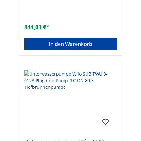
[bar]: 4,4Nennleistung max. [W]: 850Typ:
TWI 5-SE 304 EMFördermenge max. [l/h]:
6000Marke: wiloEAN:
4016322893585Werkstoff des Gehäuses:
rostfreier StahlWerkstoffgüte: Edelstahl 304
844,01 €*
(1.4301)Werkstoff Gebläserad/Pumpenrad:
rostfreier StahlFördermenge max [l/h]:
6.000Drehzahl [Upm]:
In den Warenkorb
2.810Anschlussgröße: 1 1/4 Zoll
(32)Anschluss:
InnengewindeMotorausgangsleistung (P2)
[kW]: 0,55Anschlussspannung: 1 x 230
VFrequenz: 50 HzNennstrom [A]:
4,5Schutzart (IP): IP68Elektrischer
Anschluss: Anschlusskabel mit SteckerMax.
Förderhöhe [m]: 44,4Länge der
Anschlussleitung [m]: 20Mit
Rückschlagklappe: -Durchmesser Pumpe
[mm]: 129Länge Pumpe und Motor [mm]:
539Trockenlaufschutz: ✓