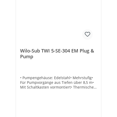
Wilo-Sub TWI 5-SE-304 EM Plug &
Pump
• Pumpengehäuse: Edelstahl• Mehrstufig•
Für Pumpvorgänge aus Tiefen über 8,5 m•
Mit Schaltkasten vormontiert• Thermischer
Motorschutz• Spannung: 230 V, 50 Hz•
Rückflussverhinderer integriert•
Anschlusskabel: 20 m• Druckanschluss: DN
32 (1 1/4")• Lieferumfang:- Pumpe-
Steuerung komplett- Ansaug-Feinfilter-
Saugschlauch 1,5 m- Kunststoffseil 20 m