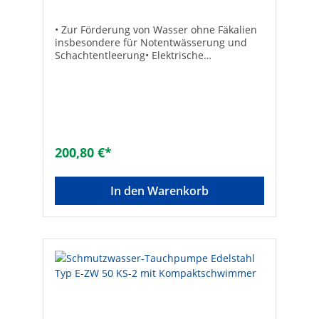
Schmutzwassertauchpumpe
• Zur Förderung von Wasser ohne Fäkalien
insbesondere für Notentwässerung und
Schachtentleerung• Elektrische
Tauchmotorpumpe• Die Wellenabdichtung
erfolgt durch die Gleitringdichtung mit
zusätzlichem Wellendichtring•
Mantelstromkühlung und thermischer
Überlastungsschutz• Pumpengehäuse:
Kunststoff• Mit Schwimmerschalter•
Spannung: 230 V, 50 Hz• Anschlusskabel: 10
200,80 €*
m• Pumpen-ø: 150 mm• Druckanschluss:
DN 25 (1")• Gewicht: 4,1 kgTechnische
DatenDruck max. [bar]: 0,5Korngröße max.
In den Warenkorb
[mm]: 10,0Nennleistung max. [W]: 300Typ:
280 AFördermenge max. [l/h]: 5000Marke:
zehnderSchutzart (IP): IP55Elektrischer
Anschluss: Anschlusskabel mit Stecker