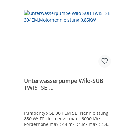
Unterwasserpumpe Wilo-SUB
TWI5- SE-
304EM,Motornennleistung
0,85KW
Pumpentyp SE 304 EM SE• Nennleistung:
850 W• Fördermenge max.: 6000 l/h•
Förderhöhe max.: 44 m• Druck max.: 4,4
bar• Gehäuse-ø: 129 mm• Gewicht: 16,5 kg
Hersteller Art-Nr.: 4104127Druck max.