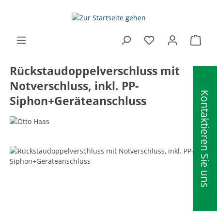
alt springen
Ware
Rückstaudoppelverschluss mit
Notverschluss, inkl. PP-
Kontaktieren Sie uns
Siphon+Geräteanschluss
Bildergalerie überspringen