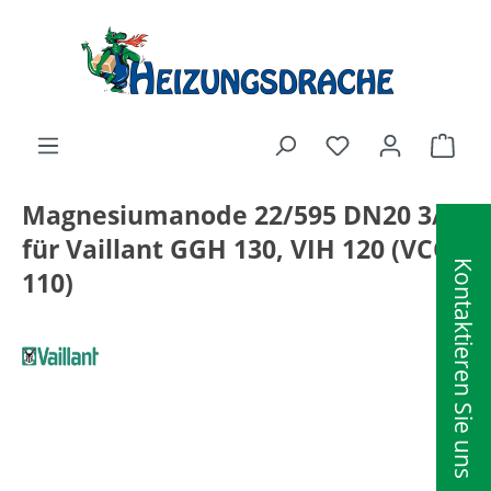
alt springen
Ware
Magnesiumanode 22/595 DN20 3/4"
für Vaillant GGH 130, VIH 120 (VCC
Kontaktieren Sie uns
110)
Bildergalerie überspringen