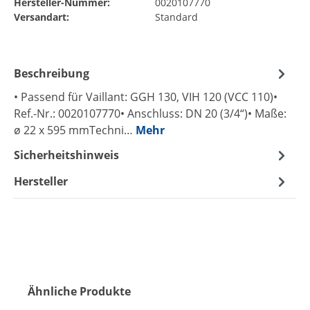
Hersteller-Nummer:
0020107770
Versandart:
Standard
Beschreibung
• Passend für Vaillant: GGH 130, VIH 120 (VCC 110)•
Ref.-Nr.: 0020107770• Anschluss: DN 20 (3/4“)• Maße:
ø 22 x 595 mmTechni…
Mehr
Sicherheitshinweis
Hersteller
Produktgalerie überspringen
Ähnliche Produkte