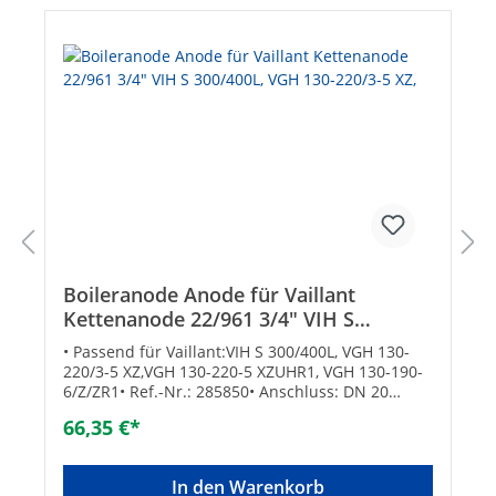
Boileranode Anode für Vaillant
Kettenanode 22/961 3/4" VIH S
300/400L, VGH 130-220/3-5 XZ,
• Passend für Vaillant:VIH S 300/400L, VGH 130-
220/3-5 XZ,VGH 130-220-5 XZUHR1, VGH 130-190-
6/Z/ZR1• Ref.-Nr.: 285850• Anschluss: DN 20
(3/4“)• Maße: ø 22 x 961 mmTechnische
66,35 €*
Datenpassend für Marke: VAILLANT
In den Warenkorb