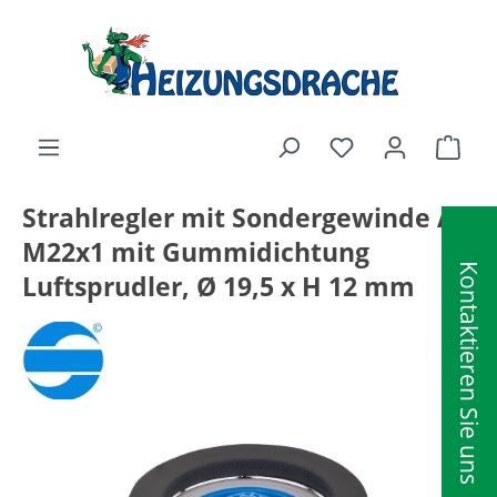
alt springen
Ware
Strahlregler mit Sondergewinde AG
M22x1 mit Gummidichtung
Kontaktieren Sie uns
Luftsprudler, Ø 19,5 x H 12 mm
Bildergalerie überspringen