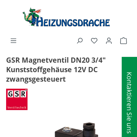
alt springen
Ware
GSR Magnetventil DN20 3/4"
Kunststoffgehäuse 12V DC
Kontaktieren Sie uns
zwangsgesteuert
Bildergalerie überspringen