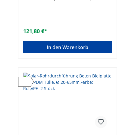
Biberschwanzziegel• Universell für
GroßflächenziegelMetallausführung• Mit
Tülle aus EPDM von 20 bis 65 mm zum
Ausschneiden• Mit Zinn-Blei-Schürze•
Metallpreise unterliegen Schwankungen.
Preisänderungen behalten wir uns vor!•
121,80 €*
VPE: 2 Stück• Maße (L x B): 540 x 275 mm
Hersteller Art-Nr.: RDF TON SG
MTAusführung: Schwarzgrau
In den Warenkorb
pulverbeschichtet, verzinkt