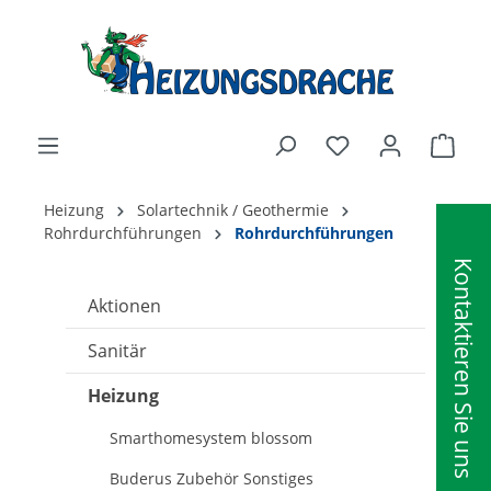
alt springen
Ware
Heizung
Solartechnik / Geothermie
Rohrdurchführungen
Rohrdurchführungen
Kontaktieren Sie uns
Aktionen
Sanitär
Heizung
Smarthomesystem blossom
Buderus Zubehör Sonstiges