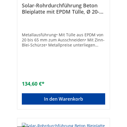
Solar-Rohrdurchführung Beton
Bleiplatte mit EPDM Tülle, Ø 20-
65mm,Farbe: Rot,VPE=2 Stück
Metallausführung• Mit Tülle aus EPDM von
20 bis 65 mm zum Ausschneiden• Mit Zinn-
Blei-Schürze• Metallpreise unterliegen
Schwankungen. Preisänderungen behalten
wir uns vor!• VPE: 2 Stück• Passend für
Betondachsteine: Frankfurter, Harzer,
Doppel-S und viele mehrrot• Maße (L x B):
420 x 330 mmTechnische DatenHersteller
Art-Nr.: RDF BT ROT MTAusführung: Rot
pulverbeschichtet, verzinktMaterial: Stahl
134,60 €*
In den Warenkorb