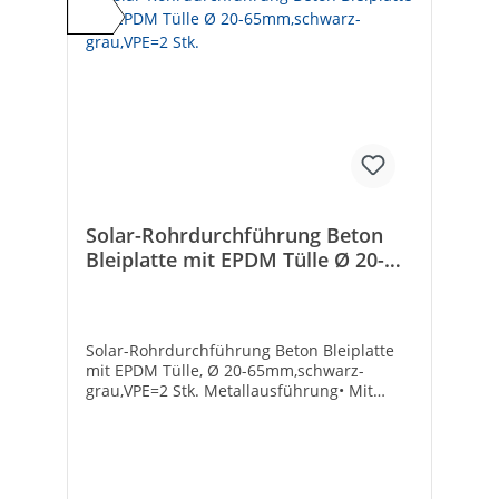
Solar-Rohrdurchführung Beton
Bleiplatte mit EPDM Tülle Ø 20-
65mm,schwarz-grau,VPE=2 Stk.
Solar-Rohrdurchführung Beton Bleiplatte
mit EPDM Tülle, Ø 20-65mm,schwarz-
grau,VPE=2 Stk. Metallausführung• Mit
Tülle aus EPDM von 20 bis 65 mm zum
Ausschneiden• Mit Zinn-Blei-Schürze•
Metallpreise unterliegen Schwankungen.
Preisänderungen behalten wir uns vor!•
VPE: 2 Stück• Passend für Betondachsteine: