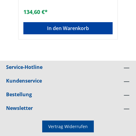
Frankfurter, Harzer, Doppel-S und viele
mehrrot• Maße (L x B): 420 x 330 mm
134,60 €*
Hersteller Art-Nr.: RDF BT SG
MTAusführung: Schwarzgrau
pulverbeschichtet, verzinkt
In den Warenkorb
Service-Hotline
Kundenservice
Bestellung
Newsletter
Vertrag Widerrufen