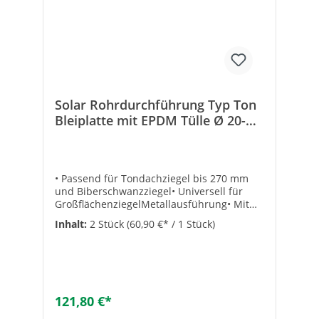
Solar Rohrdurchführung Typ Ton
Bleiplatte mit EPDM Tülle Ø 20-
65mm Farbe: Rot VPE=2 Stk.RDF
TON ROT MT
• Passend für Tondachziegel bis 270 mm
und Biberschwanzziegel• Universell für
GroßflächenziegelMetallausführung• Mit
Tülle aus EPDM von 20 bis 65 mm zum
Inhalt:
2 Stück
(60,90 €* / 1 Stück)
Ausschneiden• Mit Zinn-Blei-Schürze•
Metallpreise unterliegen Schwankungen.
Preisänderungen behalten wir uns vor!•
VPE: 2 Stück• Maße (LxB): 540 x 275
mmTechnische Daten
Material:BleiDachziegeltyp:universalAnzahl
121,80 €*
Ziegel:2Farbe:rotAusführung:Rot