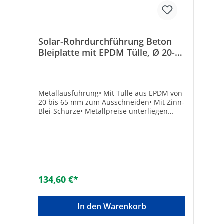
Solar-Rohrdurchführung Beton
Bleiplatte mit EPDM Tülle, Ø 20-
65mm Farbe Braun,VPE=2 Stk.
Metallausführung• Mit Tülle aus EPDM von
20 bis 65 mm zum Ausschneiden• Mit Zinn-
Blei-Schürze• Metallpreise unterliegen
Schwankungen. Preisänderungen behalten
wir uns vor!• VPE: 2 Stück• Passend für
Betondachsteine: Frankfurter, Harzer,
Doppel-S und viele mehrrot• Maße (L x B):
420 x 330 mmTechnische DatenHersteller
Art-Nr.: RDF BT BR MTAusführung: Braun
pulverbeschichtet, verzinktMaterial: Stahl
134,60 €*
In den Warenkorb