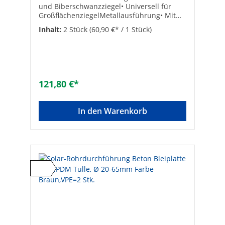
und Biberschwanzziegel• Universell für
GroßflächenziegelMetallausführung• Mit
Tülle aus EPDM von 20 bis 65 mm zum
Inhalt:
2 Stück
(60,90 €* / 1 Stück)
Ausschneiden• Mit Zinn-Blei-Schürze•
Metallpreise unterliegen Schwankungen.
Preisänderungen behalten wir uns vor!•
VPE: 2 Stück• Maße (L x B): 540 x 275 mm
Hersteller Art-Nr.: RDF TON BR
MTAusführung: Braun pulverbeschichtet,
121,80 €*
verzinkt
In den Warenkorb