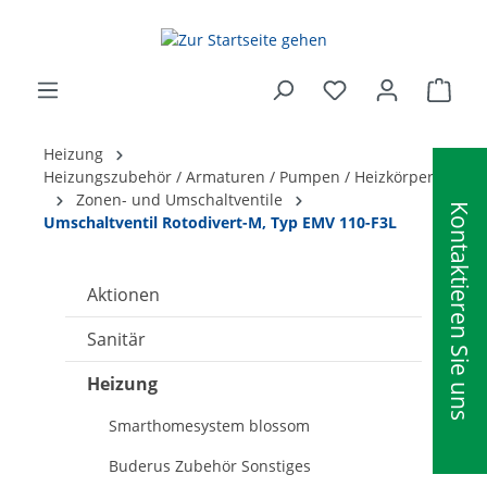
alt springen
Ware
Heizung
Heizungszubehör / Armaturen / Pumpen / Heizkörper
Zonen- und Umschaltventile
Kontaktieren Sie uns
Umschaltventil Rotodivert-M, Typ EMV 110-F3L
Aktionen
Sanitär
Heizung
Smarthomesystem blossom
Buderus Zubehör Sonstiges