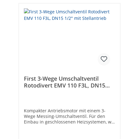
First 3-Wege Umschaltventil
Rotodivert EMV 110 F3L, DN15
1/2" mit Stellantrieb
Kompakter Antriebsmotor mit einem 3-
Wege Messing-Umschaltventil. Für den
Einbau in geschlossenen Heizsystemen, wie
z.B. von Heizung auf Brauchwasserladung
oder Öl-Gaskessel auf
Festbrennstoffkessel.• Mit Relais für 2-