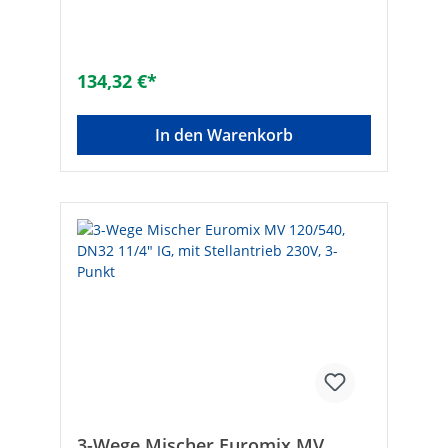
Punkt-Ansteuerung und zum parallelen
Betrieb mehrerer Antriebe•
Außenanschluss durch das Anschlusskabel
(1 m lang)• Endschalter Signal in der
134,32 €*
Position B-AB (z.B. für die Steuerung der
Pumpe)• Manuelle Handverstellung
Technische Daten:Antrieb• Nennspannung:
In den Warenkorb
230 V, 50 Hz / IP44• Leistung: 9 W im
Betrieb, 5 W im Stillstand• Endschalter: 1(1)
A, 250 V / 50 Hz• Stellzeit für 90°: 18 s•
Anschlusskabel: 1 m (4x 0,5 mm²)•
Drehmoment: max. 8 Nm•
Umgebungstemperatur: 0° bis 55°C nicht
kondensierendUmschaltventil• Material:
Messing• Dichtungen: O-Ringe, VITON,
EPDM• Betriebsdruck max.: 10 bar•
Differenzdruck: max. 1 bar• Stellwinkel:
90°• Betriebstemperatur: 2 °C bis 110 °C•
Leckrate: ca. 0,2% von Kvs• Medium:
Heizungswasser oder Wassergemisch
(Glycol max. 50%, zum Frost- und
Korrosionsschutz) D [mm]: 116B [mm]: 72C
[mm]: 18,5E [mm]: 54Größe: DN 15
(1/2")Marke: FirstAusführung:
3-Wege Mischer Euromix MV