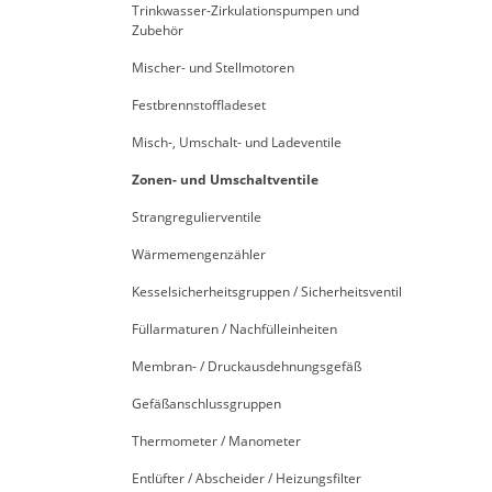
Trinkwasser-Zirkulationspumpen und
Zubehör
Mischer- und Stellmotoren
Festbrennstoffladeset
Misch-, Umschalt- und Ladeventile
Zonen- und Umschaltventile
Strangregulierventile
Wärmemengenzähler
Kesselsicherheitsgruppen / Sicherheitsventil
Füllarmaturen / Nachfülleinheiten
Membran- / Druckausdehnungsgefäß
Gefäßanschlussgruppen
Thermometer / Manometer
Entlüfter / Abscheider / Heizungsfilter