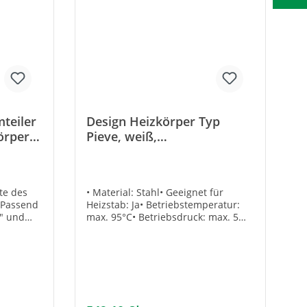
teiler
Design Heizkörper Typ
örper
Pieve, weiß,
LxH:550x1680mm
te des
• Material: Stahl• Geeignet für
 Passend
Heizstab: Ja• Betriebstemperatur:
a" und
max. 95°C• Betriebsdruck: max. 5
16)Marke:
bar• 4 Anschlüsse: DN15 (1/2”)•
Beidseitig montierbar•
Lieferumfang:- Heizkörper-
Wandhalterungen-
Entlüftungsventil Farbe:
Verkehrsweiß RAL 9016Bauhöhe H
[mm]: 1680Baulänge L [mm]: