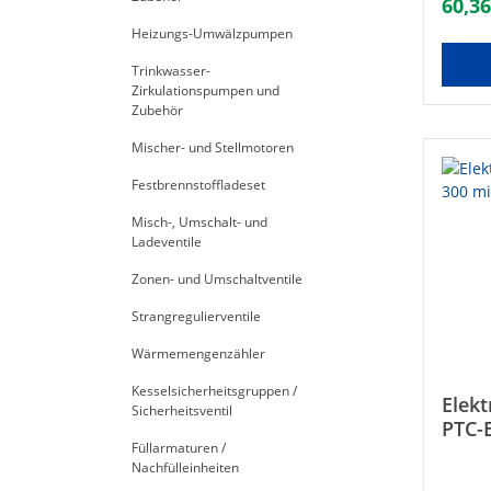
60,36
Schnel
Temper
Heizungs-Umwälzpumpen
Techni
Trinkwasser-
DN15 (
Zirkulationspumpen und
V / 50 
Zubehör
Schutz
1500 
Mischer- und Stellmotoren
Heizpa
als el
Festbrennstoffladeset
geeign
Handtu
Misch-, Umschalt- und
werde
Ladeventile
häufig
Heizel
Zonen- und Umschaltventile
elektr
Elemen
Strangregulierventile
Ausfü
unters
Wärmemengenzähler
Baulän
spezie
Kesselsicherheitsgruppen /
Elek
Elemen
Sicherheitsventil
PTC-
Heizpa
die ko
Füllarmaturen /
Schu
nicht 
Nachfülleinheiten
Thermo