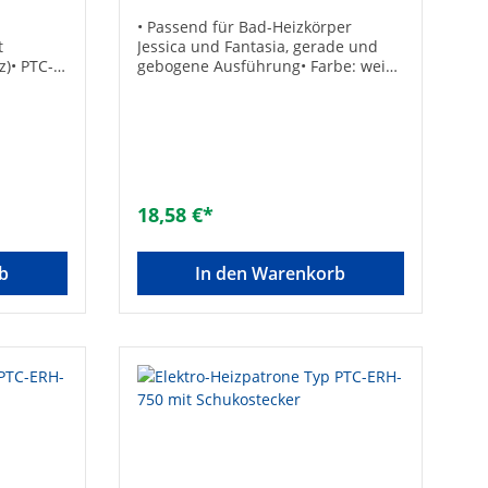
• Passend für Bad-Heizkörper
t
Jessica und Fantasia, gerade und
z)• PTC-
gebogene Ausführung• Farbe: weiß
rend•
(RAL 9016)• Lieferumfang: - 4
Wandhalterungen-
Befestigungsmaterial
bige
chmesser
se!•
stante
18,58 €*
 Stecker
uss:
ung: 230
b
In den Warenkorb
: ca.
50Typ: