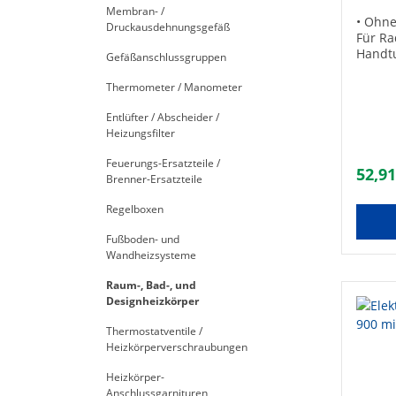
Membran- /
PTC-El
• Ohne
Druckausdehnungsgefäß
Im kalt
Für Ra
hoher 
Handt
Gefäßanschlussgruppen
Betrie
Schuko
schnel
Heizel
Thermometer / Manometer
Temper
Keine 
der el
Schmel
Entlüfter / Abscheider /
Elemen
Überhi
Heizungsfilter
sinkt.
Einbau
hierzu
Feuerungs-Ersatzteile /
für be
Überhi
52,91
Brenner-Ersatzteile
Schnel
ausges
Temper
Heizpa
Regelboxen
Techni
Zusatz
DN15 (
Standa
Fußboden- und
V / 50 
übertr
Wandheizsysteme
Schutz
Zusatz
1500 
bietet
Raum-, Bad-, und
Heizpa
Badhei
Designheizkörper
als el
Handtu
geeign
außerh
Thermostatventile /
Handtu
betrie
Heizkörperverschraubungen
werde
Heizun
häufig
Heizkörper-
lässt 
Heizel
Anschlussgarnituren
Badhei