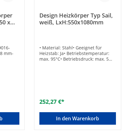
örper
Design Heizkörper Typ Sail,
50 x
weiß, LxH:550x1080mm
er
9016-
• Material: Stahl• Geeignet für
98 mm-
Heizstab: Ja• Betriebstemperatur:
max. 95°C• Betriebsdruck: max. 5
95°C-
bar• 4 Anschlüsse: DN15 (1/2”)•
Beidseitig montierbar
.
Lieferumfang:• Heizkörper•
nd
Wandhalterungen•
lichkeit
EntlüftungsventilTechnische
DatenFarbe: Verkehrsweiß RAL
Farbe:
9016Bauhöhe H [mm]:
252,27 €*
uhöhe H
1080Baulänge L [mm]: 550Gewicht
:
[kg]: 17,2Inhalt [l]: 6,6Leistung [W]
[l]:
75/65°C / 70/55°C / 55/45°C: 802 /
b
In den Warenkorb
0/55°C /
658 / 458