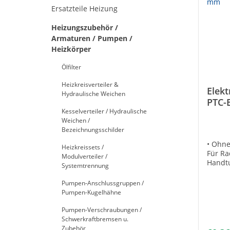
Ersatzteile Heizung
Heizungszubehör /
Armaturen / Pumpen /
Heizkörper
Ölfilter
Heizkreisverteiler &
Elek
Hydraulische Weichen
PTC-
Kesselverteiler / Hydraulische
Schu
Weichen /
mm
Bezeichnungsschilder
• Ohne
Heizkreissets /
Für Ra
Modulverteiler /
Handt
Systemtrennung
Schuko
Heizel
Pumpen-Anschlussgruppen /
Keine 
Pumpen-Kugelhähne
Schmel
Überhi
Pumpen-Verschraubungen /
Einbau
Schwerkraftbremsen u.
für be
Zubehör