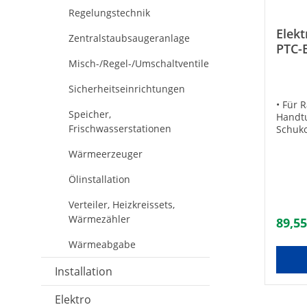
Badez
Regelungstechnik
stecke
Heizst
Elek
Zentralstaubsaugeranlage
und te
PTC-
zum An
Schu
Misch-/Regel-/Umschaltventile
Schuko
Sicherheitseinrichtungen
• Für 
Speicher,
Handt
Frischwasserstationen
Schuko
Heizel
Wärmeerzeuger
Keine 
Schmel
Überhi
Ölinstallation
Einbau
für be
Verteiler, Heizkreissets,
Schnel
Wärmezähler
89,55
Temper
Techni
Wärmeabgabe
DN15 (
V / 50 
Installation
Schutz
1500 m
Elektro
PC1K0