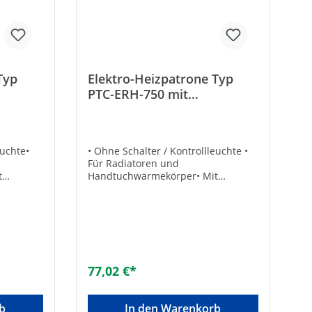
Typ
Elektro-Heizpatrone Typ
PTC-ERH-750 mit
Schukostecker
euchte•
• Ohne Schalter / Kontrollleuchte •
Für Radiatoren und
t
Handtuchwärmekörper• Mit
z)• PTC-
Schukostecker (230 V / 50 Hz)• PTC-
rend•
Heizelement, selbstregulierend•
Keine Thermostate, keine
Schmelzsicherungen, keine
bige
Überhitzungsgefahr• Beliebige
chmesser
Einbaulage• Geringer Durchmesser
se!•
für beengte Platzverhältnisse!•
77,02 €*
stante
Schnelle Aufheizphase, konstante
 Stecker
Temperatur• Mit Kabel und
uss:
SteckerTechnische Daten:•
b
In den Warenkorb