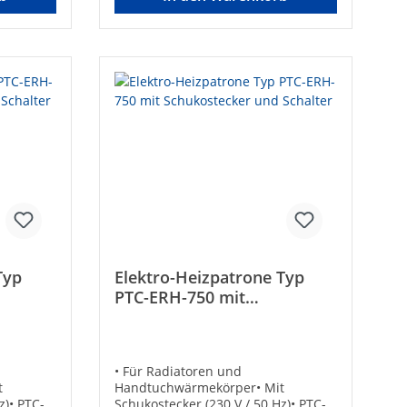
ung: 230
Anschluss: DN15 (1/2“)•
Betriebsspannung: 230 V / 50 Hz •
: ca.
Schutzart: IP 64• Schutzklasse: 1•
:
Kabellänge: ca. 1500 mm
50Typ:
Hersteller Art-Nr.:
PC1K000036Länge [mm]: 535Typ:
rischer
750 WAusführung:
EinschraubheizkörperElektrischer
enz: 50
Anschluss:
SchutzkontaktsteckerFrequenz: 50
pannung:
HzAnschluss:
AußengewindeAnschlussspannung:
1 x 230 V ACSchutzart (IP):
x.
IP64Schutzklasse: Klasse
1Einbaulänge [mm]: 535Max.
Leistung [W]: 750
Typ
Elektro-Heizpatrone Typ
PTC-ERH-750 mit
halter
Schukostecker und Schalter
• Für Radiatoren und
t
Handtuchwärmekörper• Mit
z)• PTC-
Schukostecker (230 V / 50 Hz)• PTC-