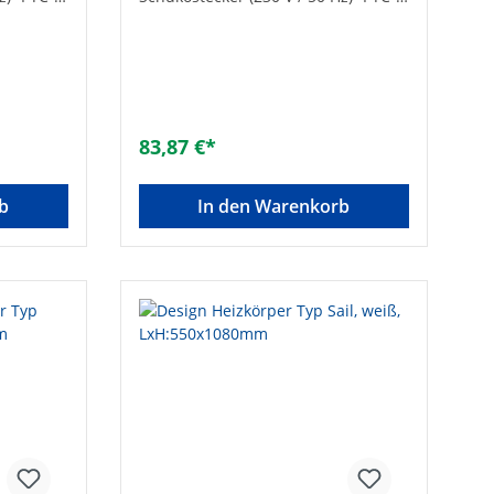
rend•
Heizelement, selbstregulierend•
Keine Thermostate, keine
Schmelzsicherungen, keine
bige
Überhitzungsgefahr• Beliebige
chmesser
Einbaulage• Geringer Durchmesser
se!•
für beengte Platzverhältnisse!•
stante
Schnelle Aufheizphase, konstante
83,87 €*
 Stecker
Temperatur• Mit Kabel und Stecker
uss:
Technische Daten:• Anschluss:
ung: 230
DN15 (1/2“)• Betriebsspannung: 230
b
In den Warenkorb
V / 50 Hz• Schutzart: IP 64•
: ca.
Schutzklasse: 1• Kabellänge: ca.
1500 mm Hersteller Art-Nr.:
PC1K000051Länge [mm]: 535Typ:
30Typ:
750 W