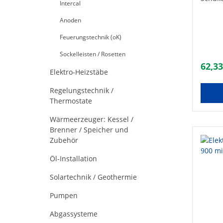
Betrie
Intercal
Heizel
schnel
Keine 
Temper
Anoden
Schmel
der el
Überhi
Feuerungstechnik (oK)
Elemen
Einbau
sinkt.
für be
Sockelleisten / Rosetten
hierzu
Schnel
Überhi
62,33
Temper
Elektro-Heizstäbe
ausges
Techni
Heizpa
DN15 (
Regelungstechnik /
Zusatz
V / 50 
Thermostate
Standa
Schutz
übertr
1500 m
Zusatz
Wärmeerzeuger: Kessel /
PC1K0
bietet
Brenner / Speicher und
300 W
Badhei
Zubehör
Handtu
außerh
Öl-Installation
betrie
Heizun
Solartechnik / Geothermie
lässt 
Badhei
Pumpen
kann v
Schimm
Abgassysteme
ein a