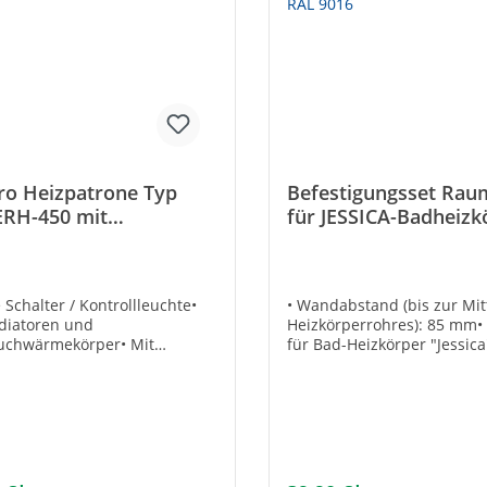
tro Heizpatrone Typ
Befestigungsset Raum
ERH-450 mit
für JESSICA-Badheizk
kostecker 450 W 330
Farbe weiß RAL 9016
 Schalter / Kontrollleuchte•
• Wandabstand (bis zur Mit
diatoren und
Heizkörperrohres): 85 mm•
uchwärmekörper• Mit
für Bad-Heizkörper "Jessic
stecker (230 V / 50 Hz)• PTC-
"Opti" Farbe: weiß (RAL 90
ement, selbstregulierend•
DeLonghi
Thermostate, keine
zsicherungen, keine
tzungsgefahr• Beliebige
lage• Geringer Durchmesser
engte Platzverhältnisse!•