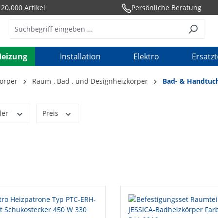
20.000 Artikel
Persönliche Beratung
Heizung
Installation
Elektro
Ersatzt
örper
Raum-, Bad-, und Designheizkörper
Bad- & Handtuc
ler
Preis