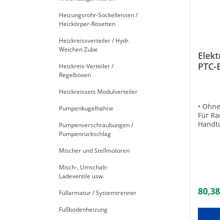
elektr
kann v
Elemen
Heizungsrohr-Sockelleisten /
Schimm
Ausfü
Heizkörper-Rosetten
ein a
unters
Badez
Baulän
Heizkreissverteiler / Hydr.
stecke
spezie
Weichen Zube
Heizst
Elek
Elemen
und te
PTC-
Heizpa
Heizkreis-Verteiler /
zum An
die ko
Regelboxen
Schu
Schuko
nicht 
DatenH
Heizkreissets Modulverteiler
Thermo
PC1K0
PTC-El
80003
• Ohne
Pumpenkugelhähne
Im kalt
Für Ra
hoher 
Handt
Pumpenverschraubungen /
Betrie
Schuko
Pumpenrückschlag
schnel
Heizel
Temper
Keine 
Mischer und Stellmotoren
der el
Schmel
Elemen
Misch-, Umschalt-
Überhi
sinkt.
Ladeventile usw.
Einbau
hierzu
für be
Überhi
80,38
Füllarmatur / Systemtrenner
Schnel
ausges
Temper
Heizpa
Fußbodenheizung
Techni
Zusatz