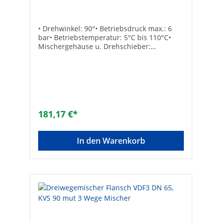
• Drehwinkel: 90°• Betriebsdruck max.: 6
bar• Betriebstemperatur: 5°C bis 110°C•
Mischergehäuse u. Drehschieber:
Grauguss• Deckel: Aluminium• Dichtringe:
EPDM• Handhebel im Lieferumfang
enthaltenAnschluss: FlanschTechnische
DatenKvs-Wert: 80B [mm]: 90Größe: DN
50Marke: mut
181,17 €*
In den Warenkorb