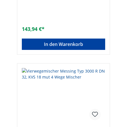
EPDM• Handhebel im Lieferumfang
enthaltenAnschluss: FlanschTechnische
Daten Ausführung:DreiwegeWerkstoff des
Gehäuses:GusseisenAnschlüsse:FlanschAn
schlussmaß:DN 40 (1 1/2")Druckstufe:PN
6Max. Mediumtemperatur (Dauerbetrieb)
143,94 €*
[°C]:110Min. Mediumtemperatur
(Dauerbetrieb) [°C]:5Kvs-Wert:70Kvs-
Wert:70Größe:DN 40B [mm]:90Marke:mut
In den Warenkorb