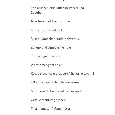
Trinkwasser-Zirkulationspumpen und
Zubehör
Mischer- und Stellmotoren
Festbrennstoffladeset
Misch-, Umschalt- und Ladeventile
Zonen- und Umschaltventile
Strangregulierventile
Wärmemengenzähler
Kesselsicherheitsgruppen / Sicherheitsventil
Füllarmaturen / Nachfülleinheiten
Membran- / Druckausdehnungsgefäß
Gefäßanschlussgruppen
Thermometer / Manometer