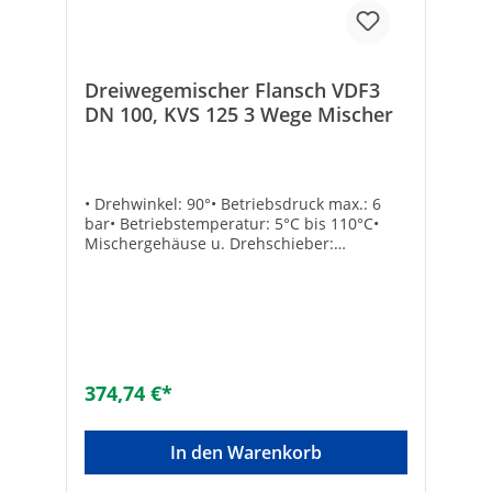
Dreiwegemischer Flansch VDF3
DN 100, KVS 125 3 Wege Mischer
• Drehwinkel: 90°• Betriebsdruck max.: 6
bar• Betriebstemperatur: 5°C bis 110°C•
Mischergehäuse u. Drehschieber:
Grauguss• Deckel: Aluminium• Dichtringe:
EPDM• Handhebel im Lieferumfang
enthaltenAnschluss: FlanschTechnische
DatenKvs-Wert: 125B [mm]: 130Größe: DN
100Marke: mut
374,74 €*
In den Warenkorb