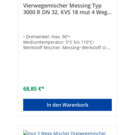
Vierwegemischer Messing Typ
3000 R DN 32, KVS 18 mut 4 Wege
Mischer
• Drehwinkel: max. 90°•
Mediumtemperatur: 5°C bis 110°C•
Werkstoff Mischer: Messing• Werkstoff O-
Ring: EPDM• Betriebsdruck: max. 10 bar
Kvs-Wert: 18B [mm]: 44Größe: DN32 (1¼")
IGMarke: mutAusführung:
VierwegeWerkstoff des Gehäuses:
MessingAnschlüsse:
InnengewindeAnschlussmaß: DN 32 (1
1/4")Max. Drehwinkel [°]: 90Druckstufe: PN
68,85 €*
10Max. Mediumtemperatur (Dauerbetrieb)
[°C]: 110Min. Mediumtemperatur
(Dauerbetrieb) [°C]: 5Oberflächenschutz:
In den Warenkorb
unbehandeltKvs-Wert: 18