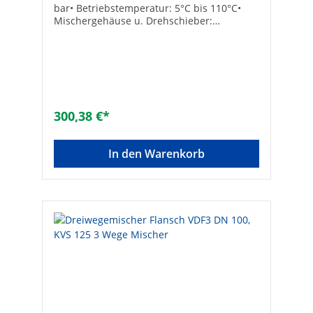
bar• Betriebstemperatur: 5°C bis 110°C•
Mischergehäuse u. Drehschieber:
Grauguss• Deckel: Aluminium• Dichtringe:
EPDM• Handhebel im Lieferumfang
enthalten Anschluss: Flansch Kvs-Wert:
100B [mm]: 115Größe: DN 80Marke:
mutAusführung: DreiwegeWerkstoff des
Gehäuses: GusseisenAnschlüsse:
FlanschMax. Drehwinkel [°]:
300,38 €*
90Anschlussmaß: DN 80Druckstufe: PN
6Max. Mediumtemperatur (Dauerbetrieb)
[°C]: 110Min. Mediumtemperatur
In den Warenkorb
(Dauerbetrieb) [°C]: 5Kvs-Wert: 100