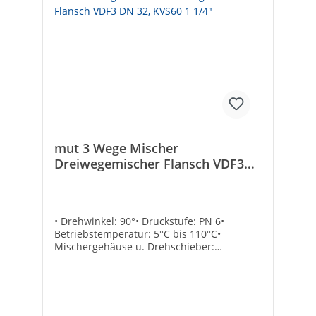
mut 3 Wege Mischer
Dreiwegemischer Flansch VDF3
DN 32, KVS60 1 1/4"
• Drehwinkel: 90°• Druckstufe: PN 6•
Betriebstemperatur: 5°C bis 110°C•
Mischergehäuse u. Drehschieber:
Grauguss• Deckel: Aluminium• Dichtringe:
EPDM• Handhebel im Lieferumfang
enthaltenAnschluss: FlanschTechnische
DatenKvs-Wert: 60B [mm]: 85Größe: DN
32Marke: mut