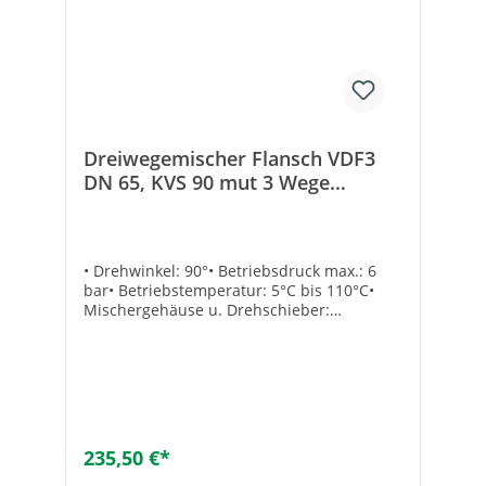
Dreiwegemischer Flansch VDF3
DN 65, KVS 90 mut 3 Wege
Mischer
• Drehwinkel: 90°• Betriebsdruck max.: 6
bar• Betriebstemperatur: 5°C bis 110°C•
Mischergehäuse u. Drehschieber:
Grauguss• Deckel: Aluminium• Dichtringe:
EPDM• Handhebel im Lieferumfang
enthaltenAnschluss: FlanschTechnische
DatenKvs-Wert: 90B [mm]: 100Größe: DN
65Marke: mut
235,50 €*