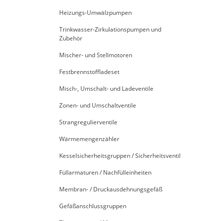
Heizungs-Umwälzpumpen
Trinkwasser-Zirkulationspumpen und
Zubehör
Mischer- und Stellmotoren
Festbrennstoffladeset
Misch-, Umschalt- und Ladeventile
Zonen- und Umschaltventile
Strangregulierventile
Wärmemengenzähler
Kesselsicherheitsgruppen / Sicherheitsventil
Füllarmaturen / Nachfülleinheiten
Membran- / Druckausdehnungsgefäß
Gefäßanschlussgruppen