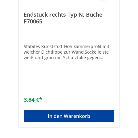
Endstück rechts Typ N, Buche
F70065
Stabiles Kunststoff-Hohlkammerprofil mit
weicher Dichtlippe zur Wand,Sockelleiste
weiß und grau mit Schutzfolie gegen
Verschmutzung,PVC-Dekorleisten mit
aufgeklebter Dekorfolie. Hersteller Art-Nr.:
F70065Farbe: BucheMarke: simplex
3,84 €*
In den Warenkorb