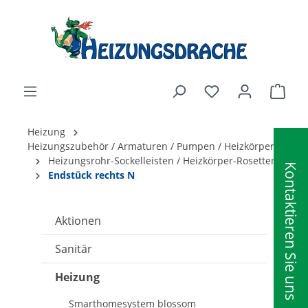
alt springen
Ware
Heizung
Heizungszubehör / Armaturen / Pumpen / Heizkörper
Heizungsrohr-Sockelleisten / Heizkörper-Rosetten
Kontaktieren Sie uns
Endstück rechts N
Aktionen
Sanitär
Heizung
Smarthomesystem blossom