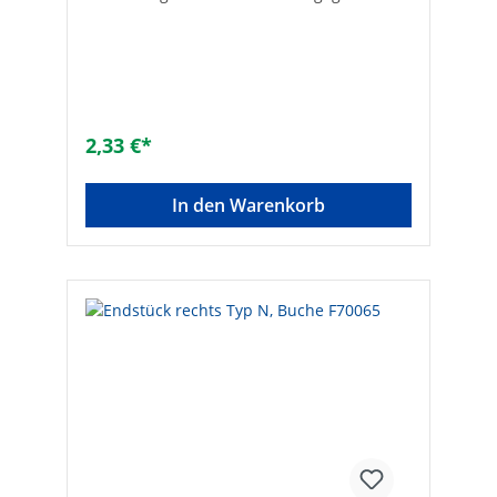
Verschmutzung, PVC-Dekorleisten mit
aufgeklebter Dekorfolie. Hersteller Art-Nr.:
F70061Farbe: weißMarke: simplexEAN:
4013852221345
2,33 €*
In den Warenkorb