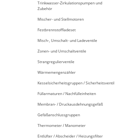
Trinkwasser-Zirkulationspumpen und
Zubehör
Mischer- und Stellmotoren
Festbrennstoffladeset
Misch-, Umschalt- und Ladeventile
Zonen- und Umschaltventile
Strangregulierventile
Wärmemengenzähler
Kesselsicherheitsgruppen / Sicherheitsventil
Füllarmaturen / Nachfülleinheiten
Membran- / Druckausdehnungsgefäß
Gefäßanschlussgruppen
Thermometer / Manometer
Entlüfter / Abscheider / Heizungsfilter