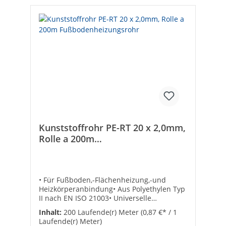
2 mmRollenlänge: 200 mRolle: 1 x 200
mRolle: 1 x 200 m
Kunststoffrohr PE-RT 20 x 2,0mm,
Rolle a 200m
Fußbodenheizungsrohr
• Für Fußboden,-Flächenheizung,-und
Heizkörperanbindung• Aus Polyethylen Typ
II nach EN ISO 21003• Universelle
Verbindungstechnik durch Eurokonus-
Inhalt:
200 Laufende(r) Meter
(0,87 €* / 1
Klemmringverschraubung• Exakte
Laufende(r) Meter)
Maßhaltigkeit der Rohrdimensionen• Lange