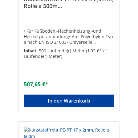
Rolle a 500m
Fußbodenheizungsrohr
• Für Fußboden,-Flächenheizung,-und
Heizkörperanbindung• Aus Polyethylen Typ
II nach EN ISO 21003• Universelle
Verbindungstechnik durch Eurokonus-
Inhalt:
500 Laufende(r) Meter
(1,02 €* / 1
Klemmringverschraubung• Exakte
Laufende(r) Meter)
Maßhaltigkeit der Rohrdimensionen• Lange
Lebensdauer• Aus Polyethylen Typ II nach
EN ISO 21003• Sauerstoffdicht nach DIN
47216• Mit EVOH Beschichtung•
Fremdüberwacht durch die SKZ Technische
507,65 €*
Daten:• Betriebstemperatur : +5…100°C•
Betriebsdruck max.:- 10 bar (14x2,0 und
16x2,0)- 8 bar (17x2,0)- 6 bar (20x2,0)•
In den Warenkorb
Biegeradius: 5x Durchmesser• SKZ-
Zulassung: A 508• Abgabe nur als
komplette Rolle! ø [mm]: 20 x 2Größe: 20 x
2 mmRollenlänge: 500 mRolle: 1 x 500
mRolle: 1 x 500 m