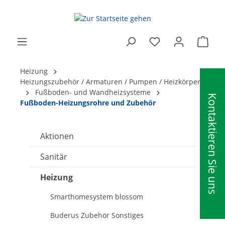
alt springen
Ware
Heizung
Heizungszubehör / Armaturen / Pumpen / Heizkörper
Fußboden- und Wandheizsysteme
Kontaktieren Sie uns
Fußboden-Heizungsrohre und Zubehör
Aktionen
Sanitär
Heizung
Smarthomesystem blossom
Buderus Zubehör Sonstiges