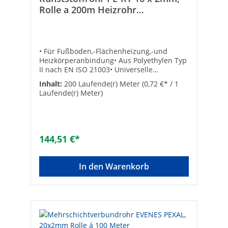
Rolle a 200m Heizrohr
Heizungsrohr
• Für Fußboden,-Flächenheizung,-und
Heizkörperanbindung• Aus Polyethylen Typ
II nach EN ISO 21003• Universelle
Verbindungstechnik durch Eurokonus-
Inhalt:
200 Laufende(r) Meter
(0,72 €* / 1
Klemmringverschraubung• Exakte
Laufende(r) Meter)
Maßhaltigkeit der Rohrdimensionen• Lange
Lebensdauer • Aus Polyethylen Typ II nach
EN ISO 21003 • Sauerstoffdicht nach DIN
47216• Mit EVOH Beschichtung•
Fremdüberwacht durch die SKZTechnische
144,51 €*
Daten:• Betriebstemperatur : +5…100°C•
Betriebsdruck max.:- 10 bar (14x2,0 und
16x2,0)- 8 bar (17x2,0)- 6 bar (20x2,0)•
In den Warenkorb
Biegeradius: 5x Durchmesser • SKZ-
Zulassung: A 508 • Abgabe nur als
komplette Rolle! ø [mm]: 16 x 2Größe: 16 x
2 mmRollenlänge: 200 mRolle: 1 x 200
mMaterial: Polyethylen (PE)Ausführung:
RolleWerkstoffgüte: PE-RTDiffusionsdicht:
✓Rohraußendurchmesser [mm]: 16Länge