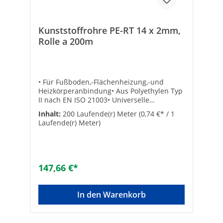
Kunststoffrohre PE-RT 14 x 2mm,
Rolle a 200m
• Für Fußboden,-Flächenheizung,-und
Heizkörperanbindung• Aus Polyethylen Typ
II nach EN ISO 21003• Universelle
Verbindungstechnik durch Eurokonus-
Inhalt:
200 Laufende(r) Meter
(0,74 €* / 1
Klemmringverschraubung• Exakte
Laufende(r) Meter)
Maßhaltigkeit der Rohrdimensionen• Lange
Lebensdauer• Aus Polyethylen Typ II nach
EN ISO 21003• Sauerstoffdicht nach DIN
47216• Mit EVOH Beschichtung•
Fremdüberwacht durch die SKZ Technische
147,66 €*
Daten:• Betriebstemperatur : +5…100°C•
Betriebsdruck max.:- 10 bar (14x2,0 und
16x2,0)- 8 bar (17x2,0)- 6 bar (20x2,0)•
In den Warenkorb
Biegeradius: 5x Durchmesser• SKZ-
Zulassung: A 508• Abgabe nur als
komplette Rolle! ø [mm]: 14 x 2Größe: 14 x