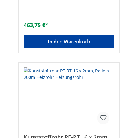
Lebensdauer• Aus Polyethylen Typ II nach
EN ISO 21003• Sauerstoffdicht nach DIN
47216• Mit EVOH Beschichtung•
Fremdüberwacht durch die SKZ Technische
463,75 €*
Daten:• Betriebstemperatur : +5…100°C•
Betriebsdruck max.:- 10 bar (14x2,0 und
16x2,0)- 8 bar (17x2,0)- 6 bar (20x2,0)•
In den Warenkorb
Biegeradius: 5x Durchmesser• SKZ-
Zulassung: A 508• Abgabe nur als
komplette Rolle! ø [mm]: 16 x 2Größe: 16 x
2 mmRollenlänge: 600 mRolle: 1 x 600
mRolle: 1 x 600 mMaterial: Polyethylen
(PE)Ausführung: RolleWerkstoffgüte: PE-
RTLänge [m]: 600Anschluss 1:
RohrendeAnschluss 2:
RohrendeDruckstufe: PN 10Flexibel: ✓
Kunststoffrohr PE-RT 16 x 2mm,