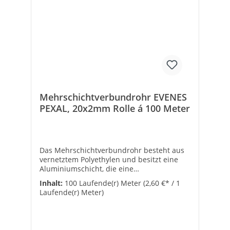
[m]: 200Wandstärke [mm]: 2Anschluss 1:
RohrendeAnschluss 2:
RohrendeDruckstufe: PN 10Mit Mantelrohr:
-Rohrfarbe: weißFlexibel:
✓Mediumtemperatur [°C]: 5 - 100
Mehrschichtverbundrohr EVENES
PEXAL, 20x2mm Rolle á 100 Meter
Das Mehrschichtverbundrohr besteht aus
vernetztem Polyethylen und besitzt eine
Aluminiumschicht, die eine
Sauerstoffdiffusion verhindert. Damit wird
Inhalt:
100 Laufende(r) Meter
(2,60 €* / 1
Korrosion vermieden. Außerdem
Laufende(r) Meter)
gewährleistet die Aluminiumschicht eine
ausgezeichnete Wärmeleitfähigkeit und
damit die Realisierung von Anlagen mit
hoher Wärmeleistung.Die mechanischen