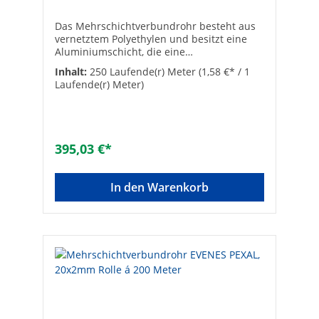
20 x 2 mmLänge [m]: 100Marke:
evenesRolle: 1 x 100 mRolle: 1 x 100 m
Das Mehrschichtverbundrohr besteht aus
vernetztem Polyethylen und besitzt eine
Aluminiumschicht, die eine
Sauerstoffdiffusion verhindert. Damit wird
Inhalt:
250 Laufende(r) Meter
(1,58 €* / 1
Korrosion vermieden. Außerdem
Laufende(r) Meter)
gewährleistet die Aluminiumschicht eine
ausgezeichnete Wärmeleitfähigkeit und
damit die Realisierung von Anlagen mit
hoher Wärmeleistung.Die mechanischen
Eigenschaften des Rohres sind ideal für
395,03 €*
den Bau von Fußbodenheizungsanlagen,
da sie nach der Verlegung wie Metallrohre
in der gewünschten Position verbleiben.•
In den Warenkorb
Max. Temperatur 95°C | Max. Druck 10 bar•
Für Sanitär, Heizung und
Fußbodenheizung• System Zulassung für
Turbo-PressDie wichtigsten Vorteile einer
Fußbodenheizungsanlagen sind:
Energieeinsparung, gleichmäßige
Wärmeverteilung, Wohlbefinden oder
größere Einrichtungsfreiheit.
Fußbodenheizungen sind vielseitig
einsetzbar:Im Zivil- und Wohnungsbau,