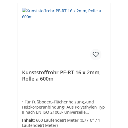
Kunststoffrohr PE-RT 16 x 2mm,
Rolle a 600m
• Für Fußboden,-Flächenheizung,-und
Heizkörperanbindung• Aus Polyethylen Typ
II nach EN ISO 21003• Universelle
Verbindungstechnik durch Eurokonus-
Inhalt:
600 Laufende(r) Meter
(0,77 €* / 1
Klemmringverschraubung• Exakte
Laufende(r) Meter)
Maßhaltigkeit der Rohrdimensionen• Lange