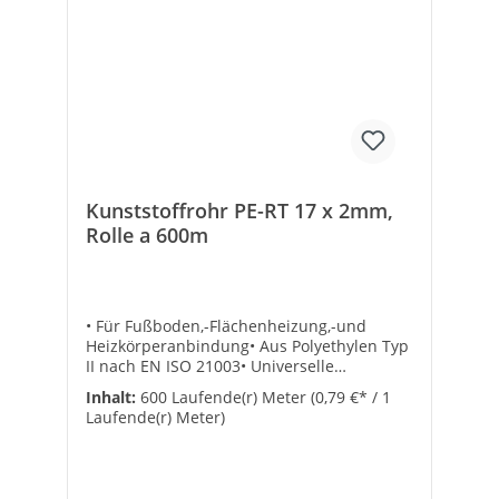
Kunststoffrohr PE-RT 17 x 2mm,
Rolle a 600m
• Für Fußboden,-Flächenheizung,-und
Heizkörperanbindung• Aus Polyethylen Typ
II nach EN ISO 21003• Universelle
Verbindungstechnik durch Eurokonus-
Inhalt:
600 Laufende(r) Meter
(0,79 €* / 1
Klemmringverschraubung• Exakte
Laufende(r) Meter)
Maßhaltigkeit der Rohrdimensionen• Lange
Lebensdauer• Aus Polyethylen Typ II nach
EN ISO 21003• Sauerstoffdicht nach DIN
47216• Mit EVOH Beschichtung•