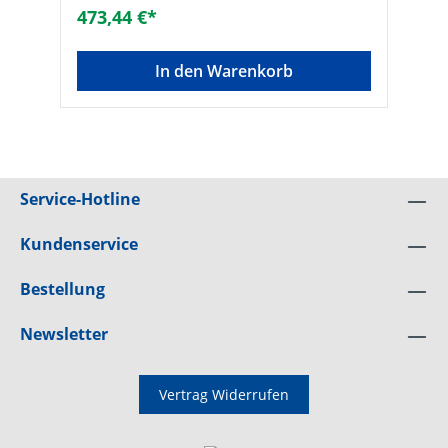
Fremdüberwacht durch die SKZ Technische
473,44 €*
Daten:• Betriebstemperatur : +5…100°C•
Betriebsdruck max.:- 10 bar (14x2,0 und
16x2,0)- 8 bar (17x2,0)- 6 bar (20x2,0)•
In den Warenkorb
Biegeradius: 5x Durchmesser• SKZ-
Zulassung: A 508• Abgabe nur als
komplette Rolle! ø [mm]: 17 x 2Größe: 17 x
2 mmRollenlänge: 600 mMarke:
MaincorRolle: 1 x 600 mMaterial:
Polyethylen (PE)Werkstoffgüte: PE-
RTAusführung: RolleDiffusionsdicht:
Service-Hotline
✓Rohraußendurchmesser [mm]: 17Länge
[m]: 600Wandstärke [mm]: 2Anschluss 1:
RohrendeAnschluss 2:
Kundenservice
RohrendeDruckstufe: PN 8Mit Mantelrohr: -
Rohrfarbe: weißFlexibel:
Bestellung
✓Mediumtemperatur [°C]: 5 - 100
Newsletter
Vertrag Widerrufen