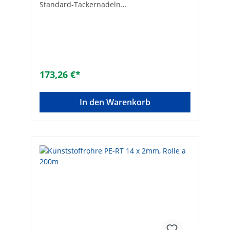
Standard-Tackernadeln
(thermoverschweißtoder
klebebandmagaziniert)• Bis Rohr-ø 20 mm
Vorteile:• Eindrückstempel aus
Spezialkunststoff für leichteBetätigung und
dauerhaft genaue Führung• Zusatzgewicht
für gleichmäßiges Nachrutschen
undEntleerung bis auf 5 Nadeln• Die exakte
173,26 €*
Nadelführung vermeidet das Verdrehender
Nadeln beim Abstellen oder Umkippen•
Verlängerte Führung und verlängerte
In den Warenkorb
Stößelfederfür lange Lebensdauer• In
Stehposition erfassbarer Griff für
ermüdungsfreiesArbeiten• Kunststofffuß
zur Vermeidung von Rohrbeschädigungen•
Zusätzliche Revisionsklappe, für die
einfacheEntfernung verkeilter Nadeln
Hersteller Art-Nr.: TAKOMBIpassend für:
Standard-Nadeln 60 mm (90 835 18)Für
Nadellänge [mm]: 60Für Rohrdurchmesser
max. [mm]: 20Einstellbare Schlagkraft: -
Verriegelbar: -Geeignet für Heftklammern:
✓Geeignet für Nägel:
✓Klammersichtfenster: -