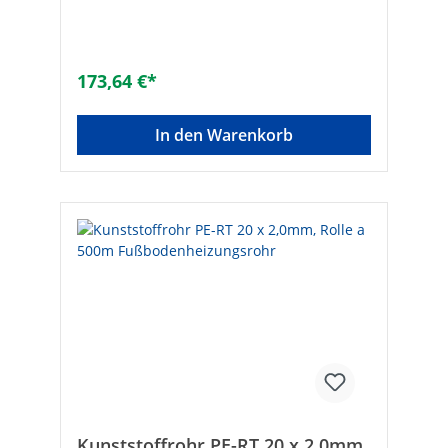
Lebensdauer• Aus Polyethylen Typ II nach
EN ISO 21003• Sauerstoffdicht nach DIN
47216• Mit EVOH Beschichtung•
Fremdüberwacht durch die SKZ Technische
173,64 €*
Daten:• Betriebstemperatur : +5…100°C•
Betriebsdruck max.:- 10 bar (14x2,0 und
16x2,0)- 8 bar (17x2,0)- 6 bar (20x2,0)•
In den Warenkorb
Biegeradius: 5x Durchmesser• SKZ-
Zulassung: A 508• Abgabe nur als
komplette Rolle! ø [mm]: 20 x 2Größe: 20 x
2 mmRollenlänge: 200 mRolle: 1 x 200
mRolle: 1 x 200 m
Kunststoffrohr PE-RT 20 x 2,0mm,