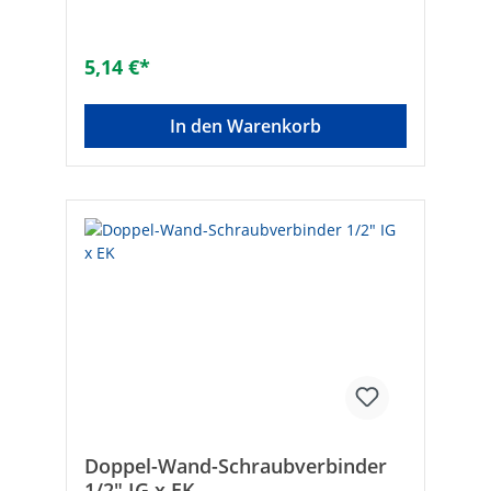
Zoll (15)Nenndurchmesser Anschluss 2: 3/4
Zoll (20)Winkel des Bogens [°]:
90Übergehend: -Systemgebunden: -
5,14 €*
Anschluss 1: AußengewindeAnschluss 2:
EurokonusMax. Arbeitsdruck [bar]: 10Mit
Dichtungsmaterial: -Konisch: -Mit
In den Warenkorb
Schneidring: -DVGW-Siegel: -Gemäß UBA-
Positivliste für Trinkwasser geeignet: -
Flachdichtend: -Max. Mediumtemperatur
(Dauerbetrieb) [°C]: 120
Doppel-Wand-Schraubverbinder
1/2" IG x EK