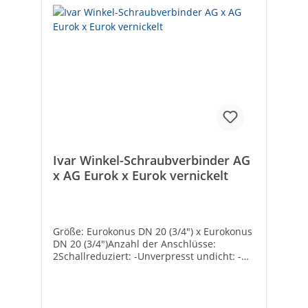
Ivar Winkel-Schraubverbinder AG
x AG Eurok x Eurok vernickelt
Größe: Eurokonus DN 20 (3/4") x Eurokonus
DN 20 (3/4")Anzahl der Anschlüsse:
2Schallreduziert: -Unverpresst undicht: -
Werkstoff Anschluss 1: MessingWerkstoff
Anschluss 2: MessingOberflächenschutz:
vernickeltForm: WinkelAusführung: 1-
teiligNenndurchmesser Anschluss 1: 3/4