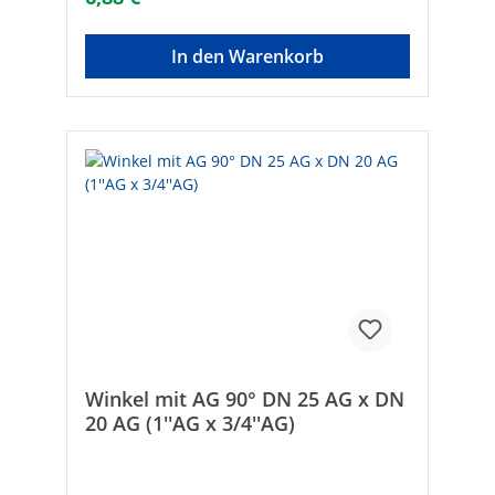
Anschluss 1: InnengewindeAnschluss 2:
EurokonusMax. Arbeitsdruck [bar]: 10Mit
Dichtungsmaterial: -Konisch: -Mit
In den Warenkorb
Schneidring: -DVGW-Siegel: -Gemäß UBA-
Positivliste für Trinkwasser geeignet: -
Flachdichtend: -Max. Mediumtemperatur
(Dauerbetrieb) [°C]: 120
Winkel mit AG 90° DN 25 AG x DN
20 AG (1''AG x 3/4''AG)