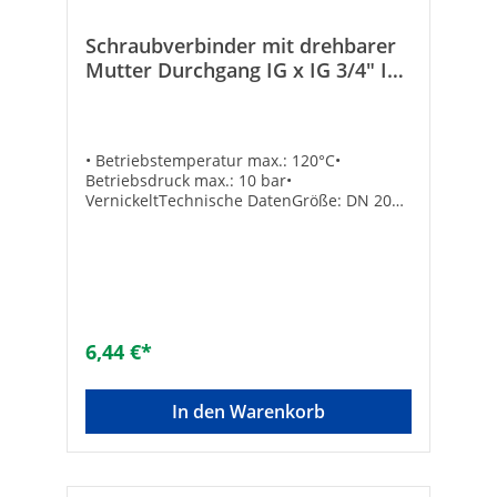
Schraubverbinder mit drehbarer
Mutter Durchgang IG x IG 3/4" IG
x EK vernickelt Eurokonus 3/4"
• Betriebstemperatur max.: 120°C•
Betriebsdruck max.: 10 bar•
VernickeltTechnische DatenGröße: DN 20
(3/4") IG x Eurokonus DN 20 (3/4")
6,44 €*
In den Warenkorb