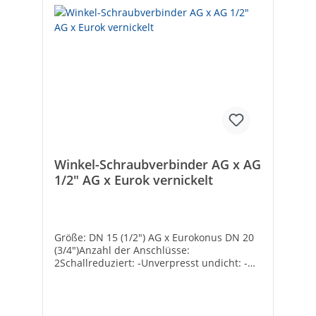
Winkel-Schraubverbinder AG x AG
1/2" AG x Eurok vernickelt
Größe: DN 15 (1/2") AG x Eurokonus DN 20
(3/4")Anzahl der Anschlüsse:
2Schallreduziert: -Unverpresst undicht: -
Werkstoff Anschluss 1: MessingWerkstoff
Anschluss 2: MessingOberflächenschutz:
blankForm: WinkelAusführung: 1-
teiligNenndurchmesser Anschluss 1: 1/2