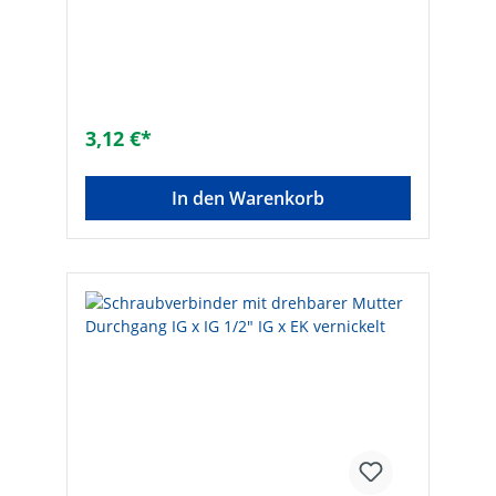
undicht: -Werkstoff Anschluss 1:
MessingWerkstoff Anschluss 2:
MessingForm: geradeAusführung: 1-
teiligNenndurchmesser Anschluss 1: 1/2
Zoll (15)Nenndurchmesser Anschluss 2: 3/4
Zoll (20)Übergehend: -Systemgebunden:
✓Anschluss 1: AußengewindeAnschluss 2:
3,12 €*
EurokonusMax. Arbeitsdruck [bar]: 10Mit
Dichtungsmaterial: ✓Konisch: -Mit
Schneidring: -DVGW-Siegel: -Gemäß UBA-
In den Warenkorb
Positivliste für Trinkwasser geeignet: -
Flachdichtend: -Max. Mediumtemperatur
(Dauerbetrieb) [°C]: 120