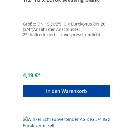
Größe: DN 15 (1/2") IG x Eurokonus DN 20
(3/4")Anzahl der Anschlüsse:
2Schallreduziert: -Unverpresst undicht: -
Werkstoff Anschluss 1: MessingWerkstoff
Anschluss 2: MessingOberflächenschutz:
blankForm: WinkelAusführung: 1-
teiligNenndurchmesser Anschluss 1: 1/2
Zoll (15)Nenndurchmesser Anschluss 2: 3/4
Zoll (20)Winkel des Bogens [°]:
90Übergehend: -Systemgebunden: -
4,19 €*
Anschluss 1: InnengewindeAnschluss 2:
EurokonusMax. Arbeitsdruck [bar]: 10Mit
Dichtungsmaterial: -Konisch: -Mit
In den Warenkorb
Schneidring: -DVGW-Siegel: -Gemäß UBA-
Positivliste für Trinkwasser geeignet: -
Flachdichtend: -Max. Mediumtemperatur
(Dauerbetrieb) [°C]: 120