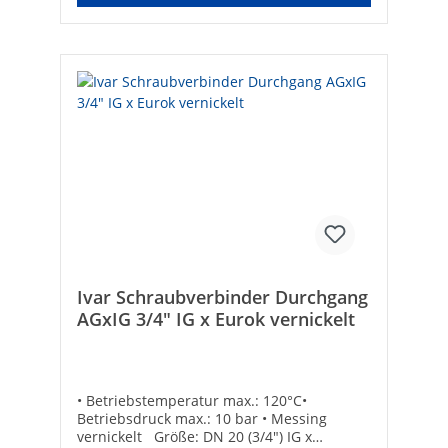
Schneidring: -DVGW-Siegel: -Gemäß UBA-
Positivliste für Trinkwasser geeignet: -
Flachdichtend: -Max. Mediumtemperatur
(Dauerbetrieb) [°C]: 120
Ivar Schraubverbinder Durchgang
AGxIG 3/4" IG x Eurok vernickelt
• Betriebstemperatur max.: 120°C•
Betriebsdruck max.: 10 bar • Messing
vernickelt Größe: DN 20 (3/4") IG x