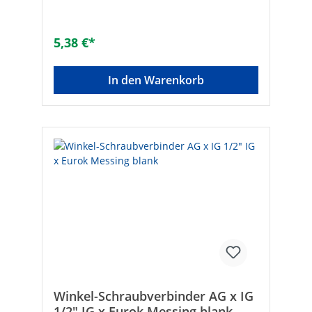
Zoll (20)Nenndurchmesser Anschluss 2: 3/4
Zoll (20)Winkel des Bogens [°]:
90Übergehend: -Systemgebunden: -
5,38 €*
Anschluss 1: EurokonusAnschluss 2:
EurokonusMax. Arbeitsdruck [bar]: 10Mit
Dichtungsmaterial: -Konisch: -Mit
In den Warenkorb
Schneidring: -Ohne Rand: -DVGW-Siegel: -
Gemäß UBA-Positivliste für Trinkwasser
geeignet: -Flachdichtend: -Max.
Mediumtemperatur (Dauerbetrieb) [°C]:
120
Winkel-Schraubverbinder AG x IG
1/2" IG x Eurok Messing blank