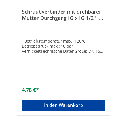
Schraubverbinder mit drehbarer
Mutter Durchgang IG x IG 1/2" IG
x EK vernickelt
• Betriebstemperatur max.: 120°C•
Betriebsdruck max.: 10 bar•
VernickeltTechnische DatenGröße: DN 15
(1/2") IG x Eurokonus DN 20 (3/4")
4,78 €*
In den Warenkorb