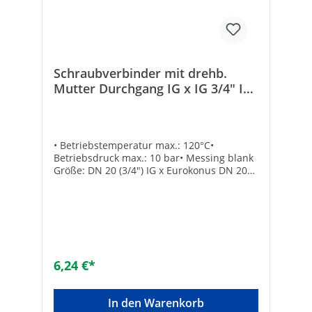
Schraubverbinder mit drehb.
Mutter Durchgang IG x IG 3/4" IG
x EK Messing blank
• Betriebstemperatur max.: 120°C•
Betriebsdruck max.: 10 bar• Messing blank
Größe: DN 20 (3/4") IG x Eurokonus DN 20
(3/4")
6,24 €*
In den Warenkorb