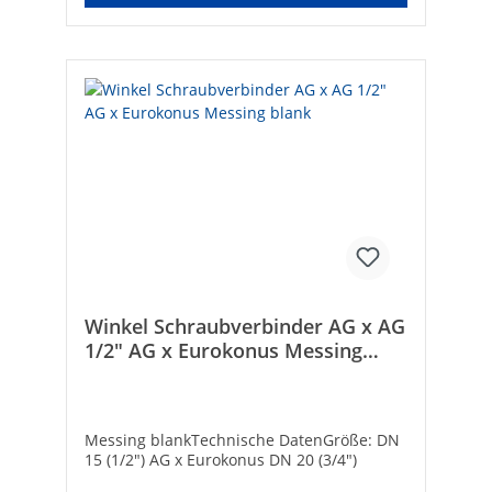
Schneidring: -DVGW-Siegel: -Gemäß UBA-
Positivliste für Trinkwasser geeignet: -
Flachdichtend: -Max. Mediumtemperatur
(Dauerbetrieb) [°C]: 120
Winkel Schraubverbinder AG x AG
1/2" AG x Eurokonus Messing
blank
Messing blankTechnische DatenGröße: DN
15 (1/2") AG x Eurokonus DN 20 (3/4")