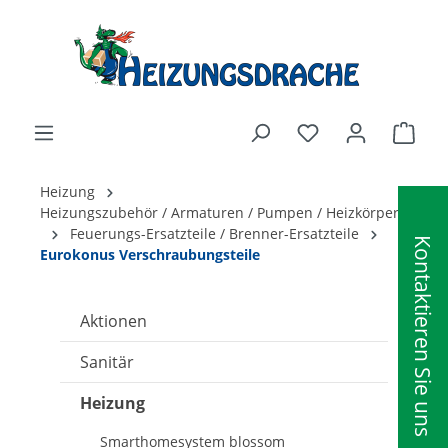
alt springen
Ware
Heizung
Heizungszubehör / Armaturen / Pumpen / Heizkörper
Feuerungs-Ersatzteile / Brenner-Ersatzteile
Kontaktieren Sie uns
Eurokonus Verschraubungsteile
Aktionen
Sanitär
Heizung
Smarthomesystem blossom