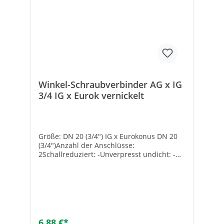
Winkel-Schraubverbinder AG x IG
3/4 IG x Eurok vernickelt
Größe: DN 20 (3/4") IG x Eurokonus DN 20
(3/4")Anzahl der Anschlüsse:
2Schallreduziert: -Unverpresst undicht: -
Werkstoff Anschluss 1: MessingWerkstoff
Anschluss 2: MessingOberflächenschutz:
vernickeltForm: WinkelAusführung: 1-
teiligNenndurchmesser Anschluss 1: 3/4
Zoll (20)Nenndurchmesser Anschluss 2: 3/4
Zoll (20)Winkel des Bogens [°]:
90Übergehend: -Systemgebunden: -
6,88 €*