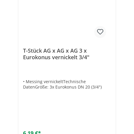
T-Stück AG x AG x AG 3 x
Eurokonus vernickelt 3/4"
• Messing vernickeltTechnische
DatenGröße: 3x Eurokonus DN 20 (3/4")
6,19 €*