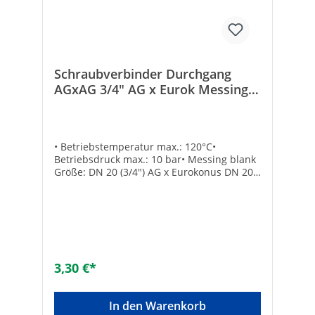
Schraubverbinder Durchgang
AGxAG 3/4" AG x Eurok Messing
blank
• Betriebstemperatur max.: 120°C•
Betriebsdruck max.: 10 bar• Messing blank
Größe: DN 20 (3/4") AG x Eurokonus DN 20
(3/4")Anzahl der Anschlüsse:
2Schallreduziert: -Unverpresst undicht: -
Werkstoff Anschluss 1: MessingWerkstoff
Anschluss 2: MessingOberflächenschutz:
blankForm: geradeAusführung: 1-
teiligNenndurchmesser Anschluss 1: 3/4
Zoll (20)Nenndurchmesser Anschluss 2: 3/4
3,30 €*
Zoll (20)Übergehend: -Systemgebunden: -
Anschluss 1: AußengewindeAnschluss 2:
EurokonusMax. Arbeitsdruck [bar]: 10Mit
In den Warenkorb
Dichtungsmaterial: -Konisch: -Mit