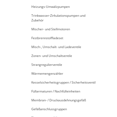
Heizungs-Umwälzpumpen
Trinkwasser-Zirkulationspumpen und
Zubehör
Mischer- und Stellmotoren
Festbrennstoffladeset
Misch-, Umschalt- und Ladeventile
Zonen- und Umschaltventile
Strangregulierventile
Wärmemengenzähler
Kesselsicherheitsgruppen / Sicherheitsventil
Füllarmaturen / Nachfülleinheiten
Membran- / Druckausdehnungsgefäß
Gefäßanschlussgruppen