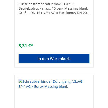
• Betriebstemperatur max.: 120°C•
Betriebsdruck max.: 10 bar• Messing blank
Größe: DN 15 (1/2") AG x Eurokonus DN 20
(3/4")Anzahl der Anschlüsse:
2Schallreduziert: -Unverpresst undicht: -
Werkstoff Anschluss 1: MessingWerkstoff
Anschluss 2: MessingOberflächenschutz:
blankForm: geradeAusführung: 1-
teiligNenndurchmesser Anschluss 1: 1/2
Zoll (15)Nenndurchmesser Anschluss 2: 3/4
3,31 €*
Zoll (20)Übergehend: -Systemgebunden: -
Anschluss 1: AußengewindeAnschluss 2:
EurokonusMax. Arbeitsdruck [bar]: 10Mit
In den Warenkorb
Dichtungsmaterial: -Konisch: -Mit
Schneidring: -DVGW-Siegel: -Gemäß UBA-
Positivliste für Trinkwasser geeignet: -
Flachdichtend: -Max. Mediumtemperatur
(Dauerbetrieb) [°C]: 120