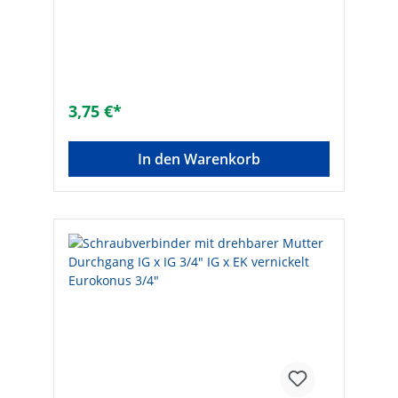
Eurokonus DN 20 (3/4")Anzahl der
Anschlüsse: 2Schallreduziert: -Unverpresst
undicht: -Werkstoff Anschluss 1:
MessingWerkstoff Anschluss 2:
MessingOberflächenschutz: vernickeltForm:
geradeAusführung: 1-
teiligNenndurchmesser Anschluss 1: 3/4
3,75 €*
Zoll (20)Nenndurchmesser Anschluss 2: 3/4
Zoll (20)Übergehend: -Systemgebunden: -
Anschluss 1: InnengewindeAnschluss 2:
In den Warenkorb
EurokonusMax. Arbeitsdruck [bar]: 10Mit
Dichtungsmaterial: -Konisch: -Mit
Schneidring: -DVGW-Siegel: -Gemäß UBA-
Positivliste für Trinkwasser geeignet: -
Flachdichtend: -Max. Mediumtemperatur
(Dauerbetrieb) [°C]: 120