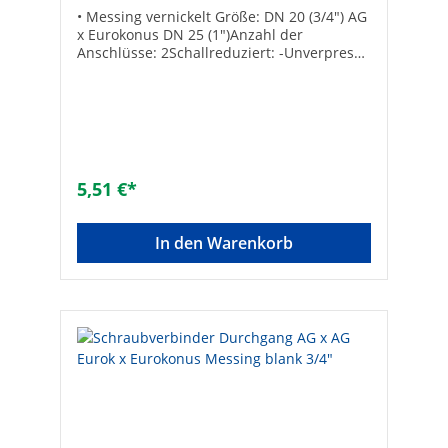
• Messing vernickelt Größe: DN 20 (3/4") AG
x Eurokonus DN 25 (1")Anzahl der
Anschlüsse: 2Schallreduziert: -Unverpresst
undicht: -Werkstoff Anschluss 1:
MessingWerkstoff Anschluss 2:
MessingOberflächenschutz: vernickeltForm:
WinkelAusführung: 1-
teiligNenndurchmesser Anschluss 1: 3/4
Zoll (20)Nenndurchmesser Anschluss 2: 1
Zoll (25)Winkel des Bogens [°]:
5,51 €*
90Übergehend: -Systemgebunden: -
Anschluss 1: AußengewindeAnschluss 2:
EurokonusMax. Arbeitsdruck [bar]: 10Mit
In den Warenkorb
Dichtungsmaterial: -Konisch: -Mit
Schneidring: -DVGW-Siegel: -Gemäß UBA-
Positivliste für Trinkwasser geeignet: -
Flachdichtend: -Max. Mediumtemperatur
(Dauerbetrieb) [°C]: 120