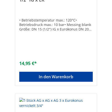
• Betriebstemperatur max.: 120°C•
Betriebsdruck max.: 10 bar• Messing blank
Größe: DN 15 (1/2") IG x Eurokonus DN 20
(3/4")Anzahl der Anschlüsse: 3Unverpresst
undicht: -Systemgebunden: -Übergehend: -
Ausführung: AnschlussstückMehrteilig: -
Werkstoff Anschluss 1: MessingWerkstoff
Anschluss 2: MessingOberflächenschutz:
blankNenninnendurchmesser Anschluss 1:
3/4 Zoll (20)Nenninnendurchmesser
14,95 €*
Anschluss 2: 1/2 Zoll
(15)Nenninnendurchmesser Anschluss 3:
3/4 Zoll (20)Anschluss 1:
In den Warenkorb
EurokonusAnschluss 2:
InnengewindeAnschluss 3: EurokonusMax.
Arbeitsdruck [bar]: 10Konisch: -
Flachdichtend: -Mit Dichtungsmaterial: -
Gemäß UBA-Positivliste für Trinkwasser
geeignet: -DVGW-Siegel: -Max.
Mediumtemperatur (Dauerbetrieb) [°C]:
120