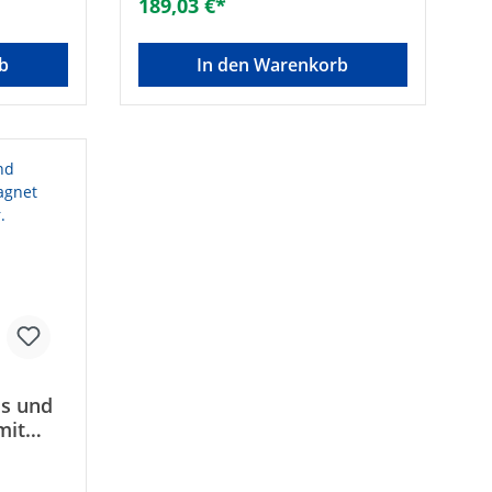
189,03 €*
) IG
Nr.: 545373Größe: 28 mm
Klemmverschraubung
b
In den Warenkorb
us und
mit