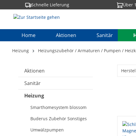
Schnelle Lieferung
Über 1
springen
Zur Hauptnavigation springen
Home
Aktionen
Sanitär
Heizung
Heizungszubehör / Armaturen / Pumpen / Heizk
Aktionen
Herstel
Sanitär
Heizung
Smarthomesystem blossom
Buderus Zubehör Sonstiges
Umwälzpumpen