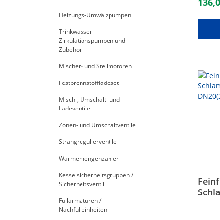
136,0
Kunsts
Messin
Heizungs-Umwälzpumpen
Art-Nr
Trinkwasser-
Klemm
Zirkulationspumpen und
80166
Zubehör
Mischer- und Stellmotoren
Festbrennstoffladeset
Misch-, Umschalt- und
Ladeventile
Zonen- und Umschaltventile
Strangregulierventile
Wärmemengenzähler
Kesselsicherheitsgruppen /
Feinf
Sicherheitsventil
Schl
Füllarmaturen /
Magn
Nachfülleinheiten