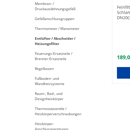
Membran- /
Feinfi
Druckausdehnungsgefäß
Schla
DN20(3
Gefäßanschlussgruppen
und S
Magnet
Thermometer / Manometer
Schmut
mm, - 
Entlüfter / Abscheider /
nichtm
Heizungsfilter
aus He
Feuerungs-Ersatzteile /
techni
189,0
Brenner-Ersatzteile
horizontal
Rohrle
Regelboxen
mit Schla
Daten:
Fußboden- und
Temper
Wandheizsysteme
Raum-, Bad-, und
Designheizkörper
Thermostatventile /
Heizkörperverschraubungen
Heizkörper-
Anschlussgarnituren