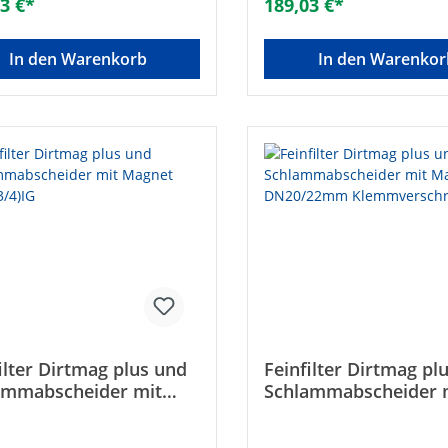
3 €*
189,03 €*
toff• Material Anschlussstück:
Nr.: 545376Größe: DN 25 (1“
gTechnische DatenHersteller
.: 545303Größe: 28 mm
In den Warenkorb
In den Warenkor
verschraubungEAN:
15373806
ilter Dirtmag plus und
Feinfilter Dirtmag pl
ammabscheider mit
Schlammabscheider 
et DN20(3/4)IG
Magnet DN20/22mm
Klemmverschr.