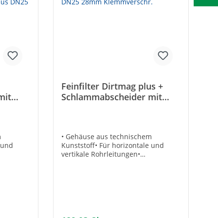
Feinfilter Dirtmag plus +
mit
Schlammabscheider mit
TMAG
Magnet DN25 28mm
Klemmverschr.
m
• Gehäuse aus technischem
e und
Kunststoff• Für horizontale und
vertikale Rohrleitungen•
uch-
Entleerungshahn mit Schlauch-
Anschluss• Inkl. Absperr-
ten:•
Kugelhähne Technische Daten:•
Betriebsdruck max.: 3 bar•
 Inkl. 2
Temperaturbereich: 0–90 °C• Inkl. 2
und 0,80
Schmutzfängern: 0,30 mm und 0,80
ler Art-
mmTechnische DatenHersteller Art-