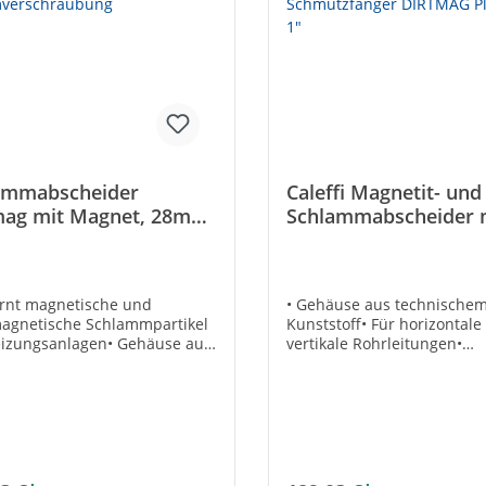
ammabscheider
Caleffi Magnetit- und
mag mit Magnet, 28mm
Schlammabscheider 
mverschraubung
Schmutzfänger DIR
Plus DN25 1"
ernt magnetische und
• Gehäuse aus technische
agnetische Schlammpartikel
Kunststoff• Für horizontal
izungsanlagen• Gehäuse aus
vertikale Rohrleitungen•
schem Kunststoff• Für
Entleerungshahn mit Schla
ntale und vertikale
Anschluss• Inkl. Absperr-
itungen• Entleerungshahn
Kugelhähne Technische Da
hlauch-Anschluss Technische
Betriebsdruck max.: 3 bar•
• Betriebsdruck max.: 3 bar•
Temperaturbereich: 0–90 °C•
aturbereich: 0–90 °C•
Schmutzfängern: 0,30 mm 
al Gehäuse: Technopolymer-
mmTechnische DatenHerstel