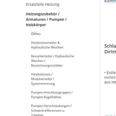
Ersatzteile Heizung
Heizungszubehör /
Armaturen / Pumpen /
Heizkörper
Ölfilter
Heizkreisverteiler &
Schl
Hydraulische Weichen
Dirt
Kesselverteiler / Hydraulische
Klem
Weichen /
Bezeichnungsschilder
• Entf
Heizkreissets /
nichtm
Modulverteiler /
aus He
Systemtrennung
techni
horizo
Pumpen-Anschlussgruppen /
Rohrle
Pumpen-Kugelhähne
mit Sc
Daten:
Pumpen-Verschraubungen /
Temper
Schwerkraftbremsen u.
Materi
Zubehör