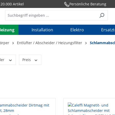
20.000 Artikel
Persönliche Beratung
Heizung
Installation
Elektro
Ersatzt
örper
Entlüfter / Abscheider / Heizungsfilter
Schlammabsc
ler
Preis