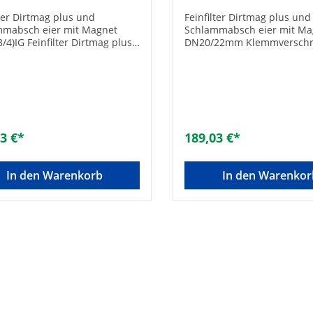
lter Dirtmag plus und
Feinfilter Dirtmag plus und
mmabsch eier mit Magnet
Schlammabsch eier mit Ma
/4)IG Feinfilter Dirtmag plus
DN20/22mm Klemmverschr
chlammabsch eider mit
Feinfilter Dirtmag plus und
 DN20(3/4)IG - Inkl. 2
Schlammabsch eider mit 
zfängern: 0,30 mm und 0, 80
DN20/22mm Klemmverschr. -
Entfernt magnetische und
Schmutzfängern: 0,30 mm u
agnetische Schlammpartikel
mm, - Entfernt magnetisch
izungsanlagen - Gehäuse aus
nichtmagnetische Schlamm
schem Kunststoff - Für
aus Heizungsanlagen - Ge
3 €*
189,03 €*
e und vertikale
technischem Kunststoff - F
itungen - Entleerungshahn
horizontale und vertikale
uch- Anschluss Technische
Rohrleitungen - Entleerun
In den Warenkorb
In den Warenkor
 - Betriebsdruck max.: 3 bar -
mit Schlauch- Anschluss Technische
aturbereich: 090 GradC
Daten: - Betriebsdruck max.
Temperaturbereich: 090 G